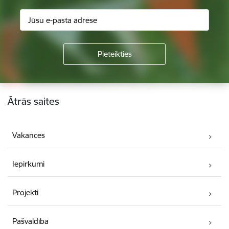
Kājene
Ātrās saites
Vakances
Iepirkumi
Projekti
Pašvaldība