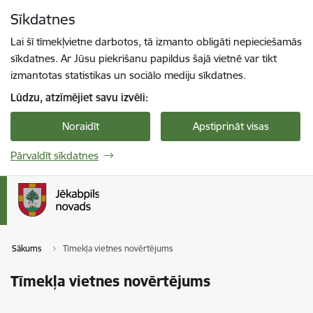
Pāriet uz lapas saturu
Sīkdatnes
Spied
lai meklētu
Enter
Lai šī tīmekļvietne darbotos, tā izmanto obligāti nepieciešamās
sīkdatnes. Ar Jūsu piekrišanu papildus šajā vietnē var tikt
izmantotas statistikas un sociālo mediju sīkdatnes.
Lūdzu, atzīmējiet savu izvēli:
Noraidīt
Apstiprināt visas
Pārvaldīt sīkdatnes
Sākums
Tīmekļa vietnes novērtējums
Tīmekļa vietnes novērtējums