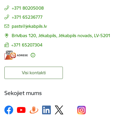
+371 80205008
+371 65236777
E-pasts:
pasts@jekabpils.lv
Brīvības 120, Jēkabpils, Jēkabpils novads, LV-5201
+371 65207304
Visi kontakti
Sekojiet mums