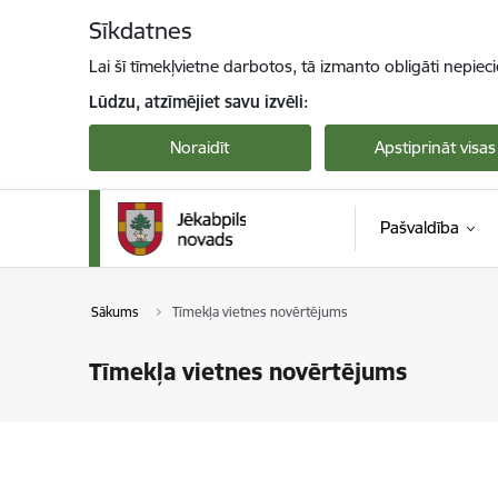
Pāriet uz lapas saturu
Sīkdatnes
Lai šī tīmekļvietne darbotos, tā izmanto obligāti nepiec
Lūdzu, atzīmējiet savu izvēli:
Noraidīt
Apstiprināt visas
Pašvaldība
Sākums
Tīmekļa vietnes novērtējums
Tīmekļa vietnes novērtējums