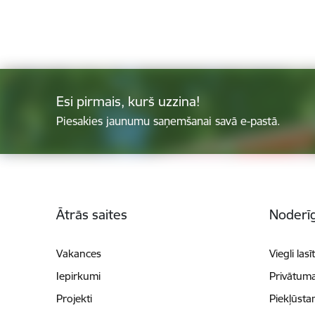
Esi pirmais, kurš uzzina!
Piesakies jaunumu saņemšanai savā e-pastā.
Kājene
Ātrās saites
Noderīg
Vakances
Viegli lasī
Iepirkumi
Privātuma
Projekti
Piekļūsta