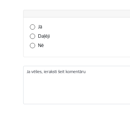
Vai šī informācija bija noderīga?
Jā
Daļēji
Nē
Ja vēlies, ieraksti šeit komentāru