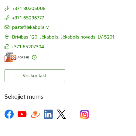
+371 80205008
+371 65236777
E-pasts:
pasts@jekabpils.lv
Brīvības 120, Jēkabpils, Jēkabpils novads, LV-5201
+371 65207304
Visi kontakti
Sekojiet mums