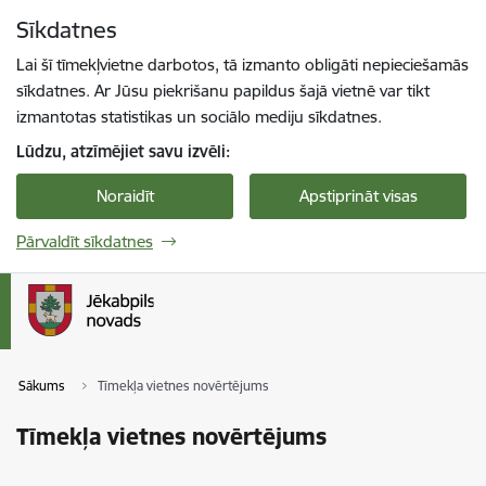
Pāriet uz lapas saturu
Sīkdatnes
Spied
lai meklētu
Enter
Lai šī tīmekļvietne darbotos, tā izmanto obligāti nepieciešamās
sīkdatnes. Ar Jūsu piekrišanu papildus šajā vietnē var tikt
izmantotas statistikas un sociālo mediju sīkdatnes.
Lūdzu, atzīmējiet savu izvēli:
Noraidīt
Apstiprināt visas
Pārvaldīt sīkdatnes
Sākums
Tīmekļa vietnes novērtējums
Tīmekļa vietnes novērtējums