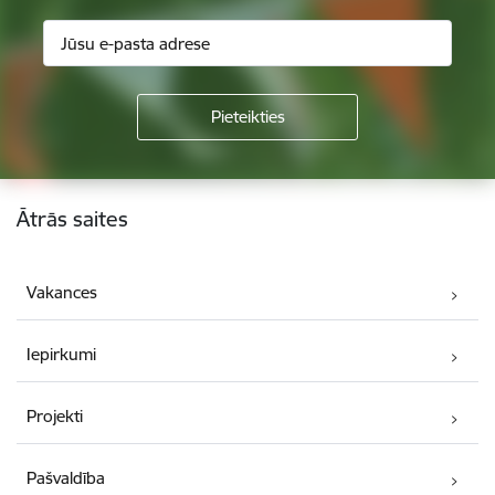
Kājene
Ātrās saites
Vakances
Iepirkumi
Projekti
Pašvaldība