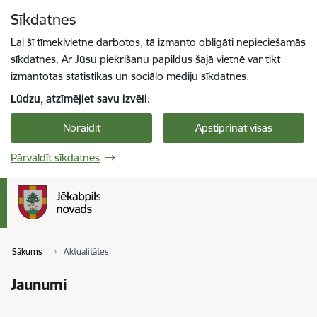
Pāriet uz lapas saturu
Sīkdatnes
Spied
lai meklētu
Enter
Lai šī tīmekļvietne darbotos, tā izmanto obligāti nepieciešamās
sīkdatnes. Ar Jūsu piekrišanu papildus šajā vietnē var tikt
izmantotas statistikas un sociālo mediju sīkdatnes.
Lūdzu, atzīmējiet savu izvēli:
Noraidīt
Apstiprināt visas
Pārvaldīt sīkdatnes
Sākums
Aktualitātes
Jaunumi