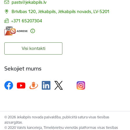
E-pasts:
pasts@jekabpils.lv
Brīvības 120, Jēkabpils, Jēkabpils novads, LV-5201
+371 65207304
Visi kontakti
Sekojiet mums
© 2026 Jekabpils novada pašvaldība, publicētā satura visas tiesības
aizsargātas.
© 2020 Valsts kanceleja, Tīmekļvietņu vienotās platformas visas tiesības