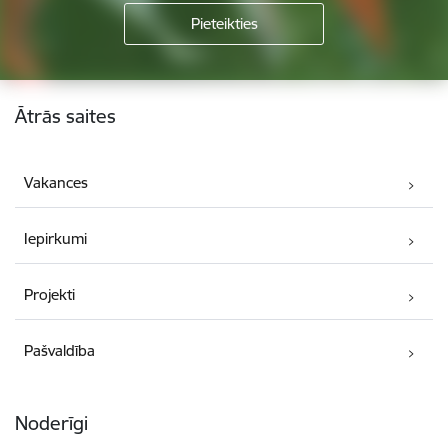
Kājene
Ātrās saites
Vakances
Iepirkumi
Projekti
Pašvaldība
Noderīgi