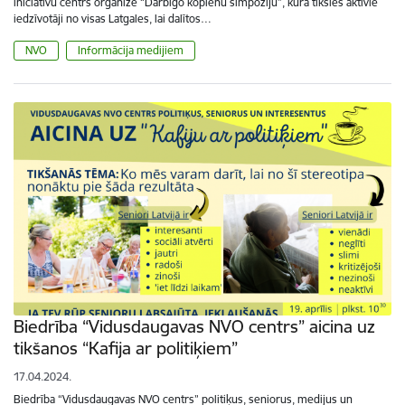
iniciatīvu centrs organizē “Darbīgo kopienu simpoziju”, kurā tiksies aktīvie
iedzīvotāji no visas Latgales, lai dalītos…
NVO
Informācija medijiem
Biedrība “Vidusdaugavas NVO centrs” aicina uz
tikšanos “Kafija ar politiķiem”
17.04.2024.
Biedrība “Vidusdaugavas NVO centrs” politiķus, seniorus, medijus un