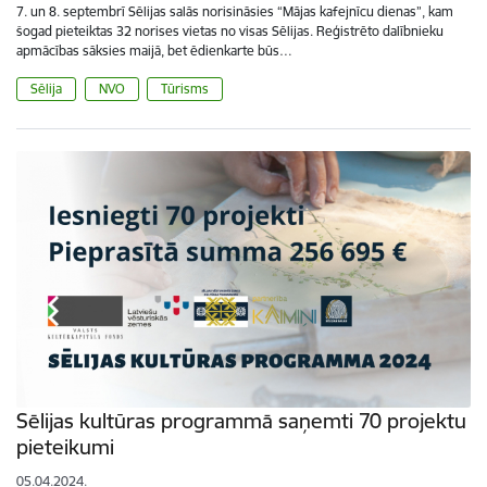
7. un 8. septembrī Sēlijas salās norisināsies “Mājas kafejnīcu dienas”, kam
šogad pieteiktas 32 norises vietas no visas Sēlijas. Reģistrēto dalībnieku
apmācības sāksies maijā, bet ēdienkarte būs…
Sēlija
NVO
Tūrisms
Sēlijas kultūras programmā saņemti 70 projektu
pieteikumi
05.04.2024.