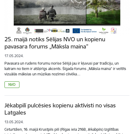
25. maijā notiks Sēlijas NVO un kopienu
pavasara forums „Māksla maina”
17.05.2024.
Pavasara un rudens forumu norise Sēlijā jau ir kļuvusi par tradīciju, un
katram no tiem ir atšķirīgs akcents. Šīgada forums „Māksla maina” ir veltīts
vizuālās mākslas un mūzikas nozīmei cilvēka…
NVO
Jēkabpilī pulcēsies kopienu aktīvisti no visas
Latgales
13.05.2024.
Ceturtdien, 16. maijā Krustpils pilī (Rīgas iela 216B, Jēkabpils) Izglītības