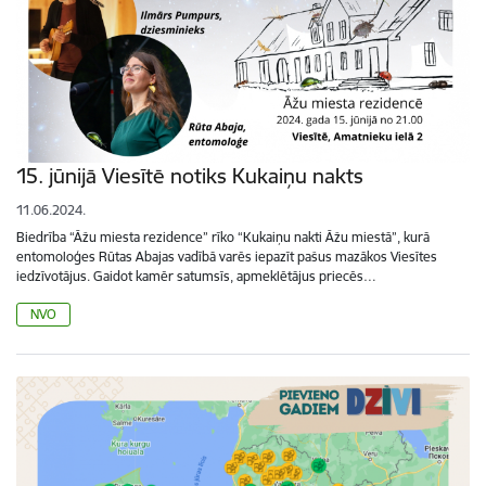
15. jūnijā Viesītē notiks Kukaiņu nakts
11.06.2024.
Biedrība “Āžu miesta rezidence” rīko “Kukaiņu nakti Āžu miestā”, kurā
entomoloģes Rūtas Abajas vadībā varēs iepazīt pašus mazākos Viesītes
iedzīvotājus. Gaidot kamēr satumsīs, apmeklētājus priecēs…
NVO