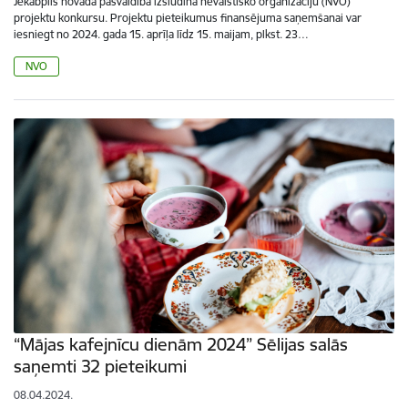
Jēkabpils novada pašvaldība izsludina nevalstisko organizāciju (NVO)
projektu konkursu. Projektu pieteikumus finansējuma saņemšanai var
iesniegt no 2024. gada 15. aprīļa līdz 15. maijam, plkst. 23…
NVO
“Mājas kafejnīcu dienām 2024” Sēlijas salās
saņemti 32 pieteikumi
08.04.2024.