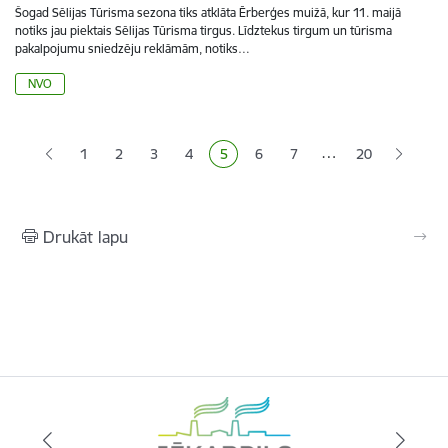
Šogad Sēlijas Tūrisma sezona tiks atklāta Ērberģes muižā, kur 11. maijā
notiks jau piektais Sēlijas Tūrisma tirgus. Līdztekus tirgum un tūrisma
pakalpojumu sniedzēju reklāmām, notiks…
NVO
Lapošana
…
1
2
3
4
5
6
7
20
Lapa
Lapa
Lapa
Pašreizējā lapa
Lapa
Lapa
Drukāt lapu