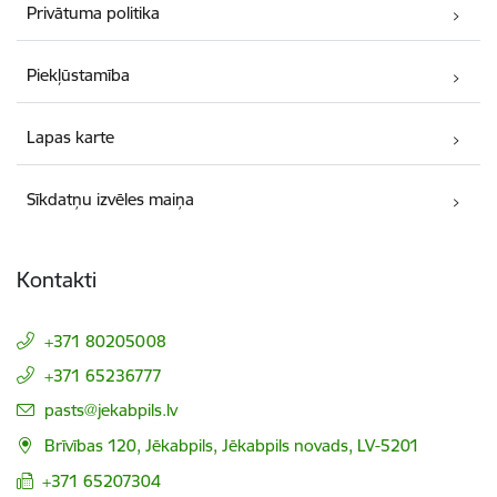
Privātuma politika
Piekļūstamība
Lapas karte
Sīkdatņu izvēles maiņa
Kontakti
+371 80205008
+371 65236777
E-pasts:
pasts@jekabpils.lv
Brīvības 120, Jēkabpils, Jēkabpils novads, LV-5201
+371 65207304