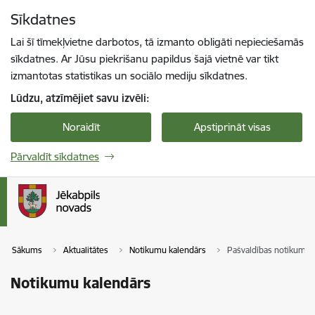
Pāriet uz lapas saturu
Sīkdatnes
Spied
lai meklētu
Enter
Lai šī tīmekļvietne darbotos, tā izmanto obligāti nepieciešamās
sīkdatnes. Ar Jūsu piekrišanu papildus šajā vietnē var tikt
izmantotas statistikas un sociālo mediju sīkdatnes.
Lūdzu, atzīmējiet savu izvēli:
Noraidīt
Apstiprināt visas
Pārvaldīt sīkdatnes
Sākums
Aktualitātes
Notikumu kalendārs
Pašvaldības notikumi
Notikumu kalendārs