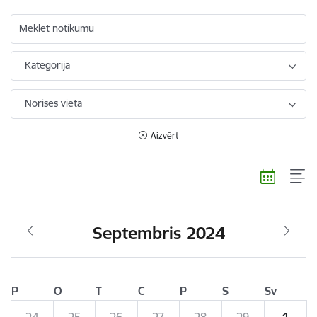
Meklēt notikumu
Kategorija
Norises vieta
Aizvērt
Septembris 2024
P
O
T
C
P
S
Sv
24
25
26
27
28
29
1