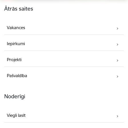
Kājene
Ātrās saites
Vakances
Iepirkumi
Projekti
Pašvaldība
Noderīgi
Viegli lasīt