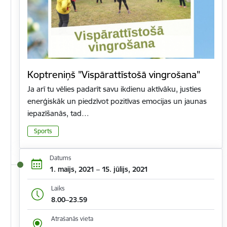
Koptreniņš "Vispārattīstošā vingrošana"
Ja arī tu vēlies padarīt savu ikdienu aktīvāku, justies
enerģiskāk un piedzīvot pozitīvas emocijas un jaunas
iepazīšanās, tad…
Sports
Datums
1. maijs, 2021 – 15. jūlijs, 2021
Laiks
8.00–23.59
Atrašanās vieta