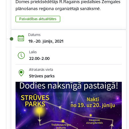
Domes priekšsēdētājs R.Ragainis piedalīsies Zemgales
plānošanas reģiona organizētajā sanāksmē.
Pašvaldības aktualitātes
Datums
19.–20. jūnijs, 2021
Laiks
22.00–2.00
Atrašanās vieta
Strūves parks