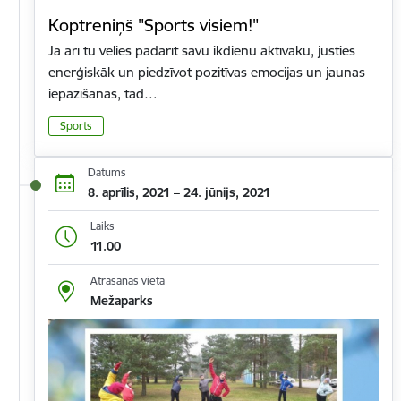
Koptreniņš "Sports visiem!"
Ja arī tu vēlies padarīt savu ikdienu aktīvāku, justies
enerģiskāk un piedzīvot pozitīvas emocijas un jaunas
iepazīšanās, tad…
Sports
Datums
8. aprīlis, 2021 – 24. jūnijs, 2021
Laiks
11.00
Atrašanās vieta
Mežaparks