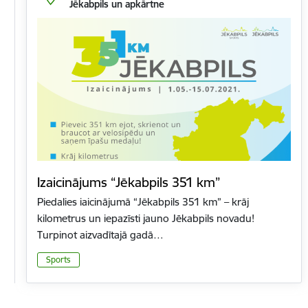
Jēkabpils un apkārtne
Izaicinājums “Jēkabpils 351 km”
Piedalies iaicinājumā “Jēkabpils 351 km” – krāj
kilometrus un iepazīsti jauno Jēkabpils novadu!
Turpinot aizvadītajā gadā…
Sports