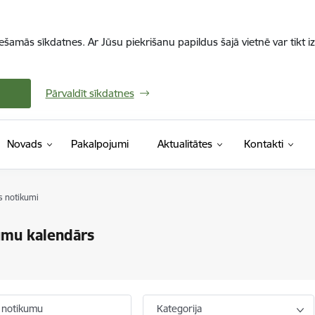
iešamās sīkdatnes. Ar Jūsu piekrišanu papildus šajā vietnē var tikt i
Pārvaldīt sīkdatnes
Novads
Pakalpojumi
Aktualitātes
Kontakti
s notikumi
umu kalendārs
 notikumu
Kategorija