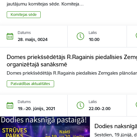
jautājumu komitejas sēde. Komiteja…
Komitejas sēde
Datums
Laiks
28. maijs, 0024
10.00
Domes priekšsēdētājs R.Ragainis piedalīsies Zem
organizētajā sanāksmē
Domes priekšsēdētājs R.Ragainis piedalīsies Zemgales plānoša
Pašvaldības aktualitātes
Datums
Laiks
19.–20. jūnijs, 2021
22.00–2.00
Dodies naksnīgā
Sestdien, 19.jūnijā, 