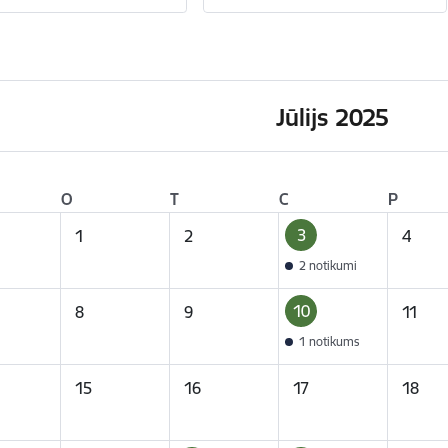
Jūlijs 2025
O
T
C
P
3
1
2
4
2 notikumi
10
8
9
11
1 notikums
15
16
17
18