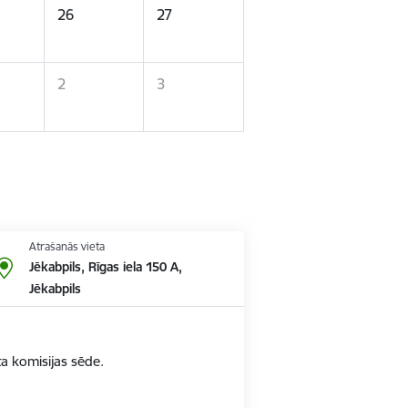
26
27
2
3
Atrašanās vieta
Jēkabpils, Rīgas iela 150 A,
Jēkabpils
ta komisijas sēde.