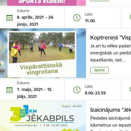
Datums
Laiks
8. aprīlis, 2021 – 24.
11.00
jūnijs, 2021
Koptreniņš "Vis
Ja arī tu vēlies padar
enerģiskāk un piedzī
iepazīšanās, tad…
Sports
Datums
Laiks
1. maijs, 2021 – 15.
8.00–23.59
jūlijs, 2021
Izaicinājums “Jē
Piedalies iaicinājumā
kilometrus un iepazī