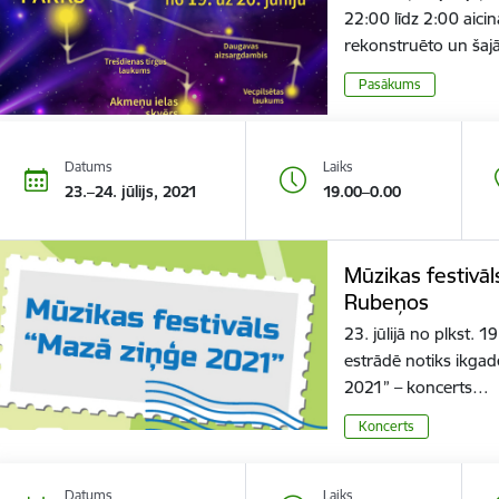
22:00 līdz 2:00 aici
rekonstruēto un ša
Pasākums
Datums
Laiks
23.–24. jūlijs, 2021
19.00–0.00
Mūzikas festivā
Rubeņos
23. jūlijā no plkst.
estrādē notiks ikgad
2021” – koncerts…
Koncerts
Datums
Laiks