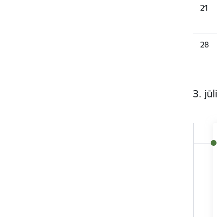
21
28
3. jūl