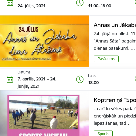
24. jūlijs, 2021
11.00–18.00
Annas un Jēkaba
24. jūlijā no plkst. 
"Annas Sāta" pagalm
dienas pasākumi. …
Pasākums
Datums
Laiks
7. aprīlis, 2021 – 24.
18.00
jūnijs, 2021
Koptreniņš "Spo
Ja arī tu vēlies padar
enerģiskāk un piedzī
iepazīšanās, tad…
Sports