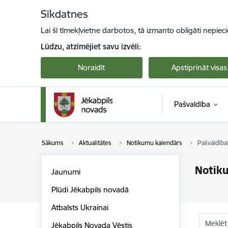
Pāriet uz lapas saturu
Sīkdatnes
Lai šī tīmekļvietne darbotos, tā izmanto obligāti nepiec
Lūdzu, atzīmējiet savu izvēli:
Noraidīt
Apstiprināt visas
Pašvaldība
Sākums
Aktualitātes
Notikumu kalendārs
Pašvaldība
Notik
Jaunumi
Plūdi Jēkabpils novadā
Atbalsts Ukrainai
Meklēt
Jēkabpils Novada Vēstis