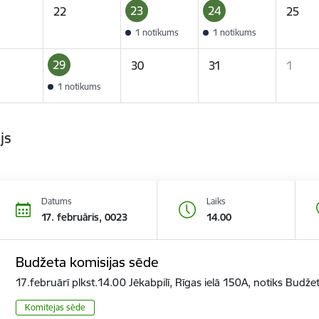
23
24
22
25
1 notikums
1 notikums
29
30
31
1
1 notikums
ijs
Datums
Laiks
17. februāris, 0023
14.00
Budžeta komisijas sēde
17.februārī plkst.14.00 Jēkabpilī, Rīgas ielā 150A, notiks Budže
Komitejas sēde