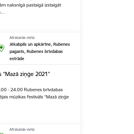
nām naksnīgā pastaigā izstaigāt
jā…
Atrašanās vieta
Jēkabpils un apkārtne, Rubenes
pagasts, Rubenes brīvdabas
estrāde
ls “Mazā ziņģe 2021”
 19.00 - 24.00 Rubenes brīvdabas
ējais mūzikas festivāls “Mazā ziņģe
Atrašanās vieta