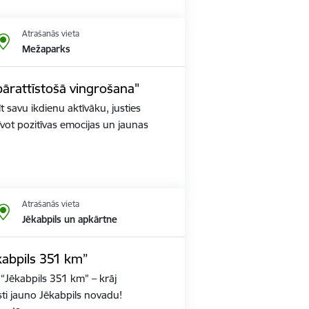
Atrašanās vieta
Mežaparks
pārattīstošā vingrošana"
īt savu ikdienu aktīvāku, justies
vot pozitīvas emocijas un jaunas
Atrašanās vieta
Jēkabpils un apkārtne
kabpils 351 km”
 “Jēkabpils 351 km” – krāj
sti jauno Jēkabpils novadu!