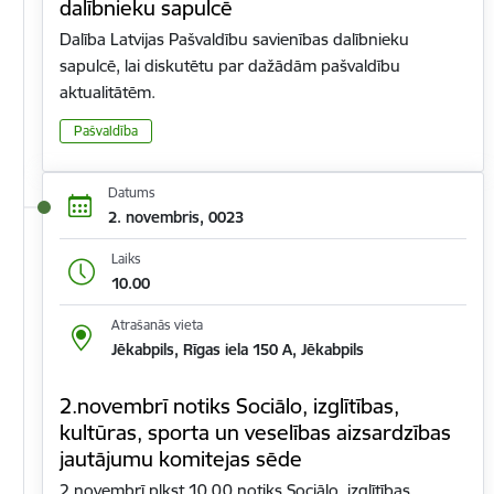
dalībnieku sapulcē
Dalība Latvijas Pašvaldību savienības dalībnieku
sapulcē, lai diskutētu par dažādām pašvaldību
aktualitātēm.
Pašvaldība
Datums
2. novembris, 0023
Laiks
10.00
Atrašanās vieta
Jēkabpils, Rīgas iela 150 A, Jēkabpils
2.novembrī notiks Sociālo, izglītības,
kultūras, sporta un veselības aizsardzības
jautājumu komitejas sēde
2.novembrī plkst.10.00 notiks Sociālo, izglītības,