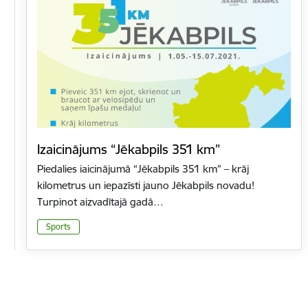
Izaicinājums “Jēkabpils 351 km”
Piedalies iaicinājumā “Jēkabpils 351 km” – krāj
kilometrus un iepazīsti jauno Jēkabpils novadu!
Turpinot aizvadītajā gadā…
Sports
Lapošana