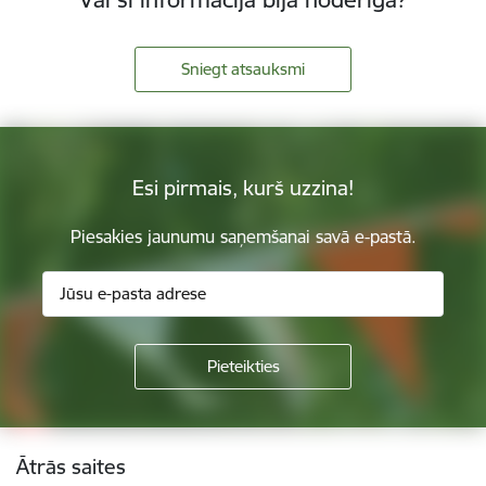
Sniegt atsauksmi
Esi pirmais, kurš uzzina!
Piesakies jaunumu saņemšanai savā e-pastā.
Kājene
Ātrās saites