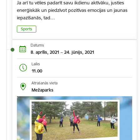
Ja arī tu vēlies padarīt savu ikdienu aktīvāku, justies
enerģiskāk un piedzīvot pozitīvas emocijas un jaunas
iepazīšanās, tad…
Sports
Datums
8. aprīlis, 2021 – 24. jūnijs, 2021
Laiks
11.00
Atrašanās vieta
Mežaparks