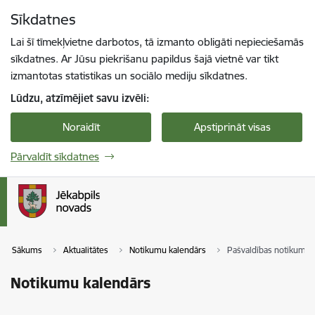
Pāriet uz lapas saturu
Sīkdatnes
Spied
lai meklētu
Enter
Lai šī tīmekļvietne darbotos, tā izmanto obligāti nepieciešamās
sīkdatnes. Ar Jūsu piekrišanu papildus šajā vietnē var tikt
izmantotas statistikas un sociālo mediju sīkdatnes.
Lūdzu, atzīmējiet savu izvēli:
Noraidīt
Apstiprināt visas
Pārvaldīt sīkdatnes
Sākums
Aktualitātes
Notikumu kalendārs
Pašvaldības notikumi
Notikumu kalendārs