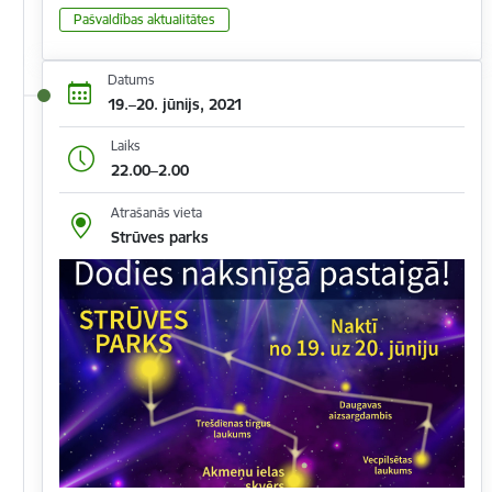
Pašvaldības aktualitātes
Datums
19.–20. jūnijs, 2021
Laiks
22.00–2.00
Atrašanās vieta
Strūves parks