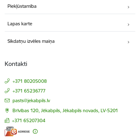
Piekļūstamība
Lapas karte
Sīkdatņu izvēles maiņa
Kontakti
+371 80205008
+371 65236777
E-pasts:
pasts@jekabpils.lv
Brīvības 120, Jēkabpils, Jēkabpils novads, LV-5201
+371 65207304