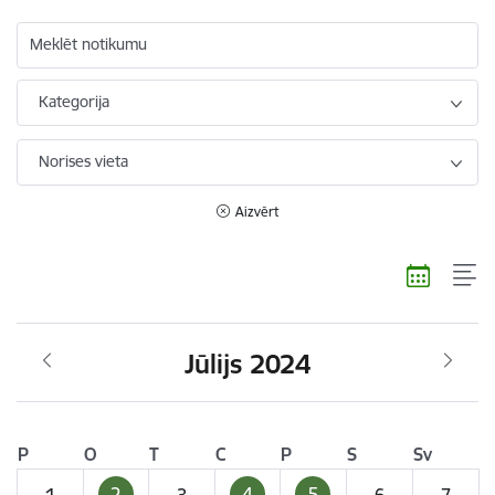
Meklēt notikumu
Kategorija
Norises vieta
Aizvērt
Jūlijs 2024
P
O
T
C
P
S
Sv
2
4
5
1
3
6
7