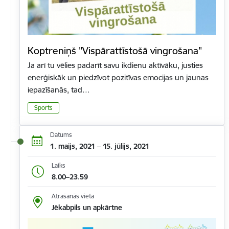
Koptreniņš "Vispārattīstošā vingrošana"
Ja arī tu vēlies padarīt savu ikdienu aktīvāku, justies
enerģiskāk un piedzīvot pozitīvas emocijas un jaunas
iepazīšanās, tad…
Sports
Datums
1. maijs, 2021 – 15. jūlijs, 2021
Laiks
8.00–23.59
Atrašanās vieta
Jēkabpils un apkārtne