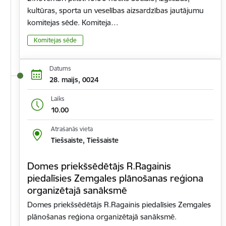
kultūras, sporta un veselības aizsardzības jautājumu
komitejas sēde. Komiteja…
Komitejas sēde
Datums
28. maijs, 0024
Laiks
10.00
Atrašanās vieta
Tiešsaiste, Tiešsaiste
Domes priekšsēdētājs R.Ragainis
piedalīsies Zemgales plānošanas reģiona
organizētajā sanāksmē
Domes priekšsēdētājs R.Ragainis piedalīsies Zemgales
plānošanas reģiona organizētajā sanāksmē.