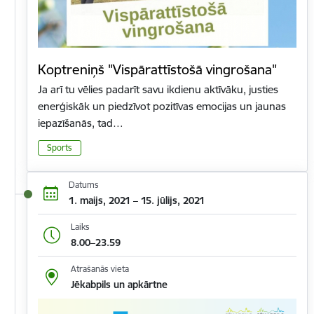
Koptreniņš "Vispārattīstošā vingrošana"
Ja arī tu vēlies padarīt savu ikdienu aktīvāku, justies
enerģiskāk un piedzīvot pozitīvas emocijas un jaunas
iepazīšanās, tad…
Sports
Datums
1. maijs, 2021 – 15. jūlijs, 2021
Laiks
8.00–23.59
Atrašanās vieta
Jēkabpils un apkārtne