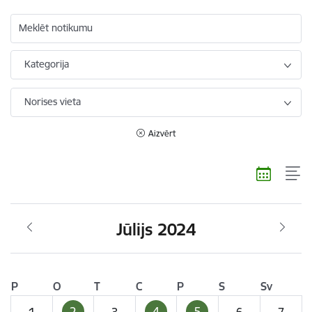
Meklēt notikumu
Kategorija
Norises vieta
Aizvērt
Jūlijs 2024
P
O
T
C
P
S
Sv
2
4
5
1
3
6
7