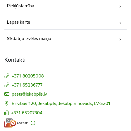
Piekļūstamība
Lapas karte
Sīkdatņu izvēles maiņa
Kontakti
+371 80205008
+371 65236777
E-pasts:
pasts@jekabpils.lv
Brīvības 120, Jēkabpils, Jēkabpils novads, LV-5201
+371 65207304