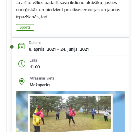
Ja arī tu vēlies padarīt savu ikdienu aktīvāku, justies
enerģiskāk un piedzīvot pozitīvas emocijas un jaunas
iepazīšanās, tad…
Sports
Datums
8. aprīlis, 2021 – 24. jūnijs, 2021
Laiks
11.00
Atrašanās vieta
Mežaparks