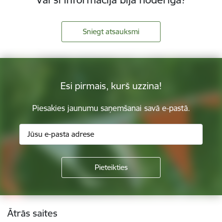
Sniegt atsauksmi
Esi pirmais, kurš uzzina!
Piesakies jaunumu saņemšanai savā e-pastā.
Kājene
Ātrās saites