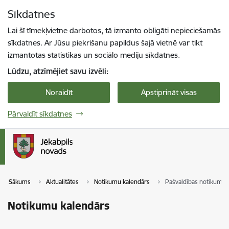
Pāriet uz lapas saturu
Sīkdatnes
Spied
lai meklētu
Enter
Lai šī tīmekļvietne darbotos, tā izmanto obligāti nepieciešamās
sīkdatnes. Ar Jūsu piekrišanu papildus šajā vietnē var tikt
izmantotas statistikas un sociālo mediju sīkdatnes.
Lūdzu, atzīmējiet savu izvēli:
Noraidīt
Apstiprināt visas
Pārvaldīt sīkdatnes
Sākums
Aktualitātes
Notikumu kalendārs
Pašvaldības notikumi
Notikumu kalendārs