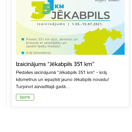
Izaicinājums “Jēkabpils 351 km”
Piedalies iaicinājumā “Jēkabpils 351 km” – krāj
kilometrus un iepazīsti jauno Jēkabpils novadu!
Turpinot aizvadītajā gadā…
Sports
Lapošana