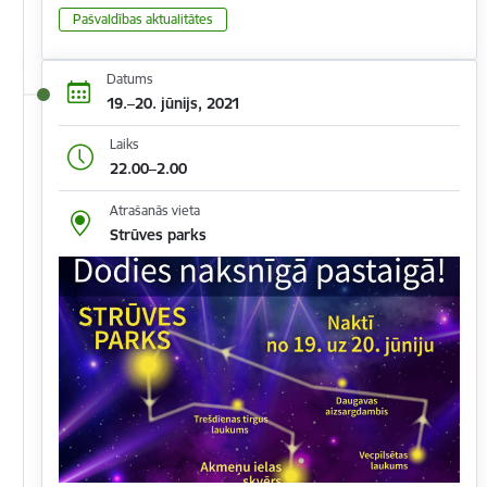
Pašvaldības aktualitātes
Datums
19.–20. jūnijs, 2021
Laiks
22.00–2.00
Atrašanās vieta
Strūves parks