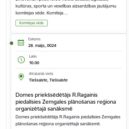
kultūras, sporta un veselības aizsardzības jautājumu
komitejas sēde. Komiteja…
Komitejas sēde
Datums
28. maijs, 0024
Laiks
10.00
Atrašanās vieta
Tiešsaiste, Tiešsaiste
Domes priekšsēdētājs R.Ragainis
piedalīsies Zemgales plānošanas reģiona
organizētajā sanāksmē
Domes priekšsēdētājs R.Ragainis piedalīsies Zemgales
plānošanas reģiona organizētajā sanāksmē.