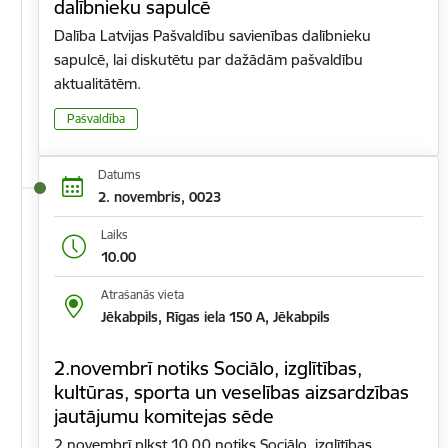
dalībnieku sapulcē
Dalība Latvijas Pašvaldību savienības dalībnieku
sapulcē, lai diskutētu par dažādām pašvaldību
aktualitātēm.
Pašvaldība
Datums
2. novembris, 0023
Laiks
10.00
Atrašanās vieta
Jēkabpils, Rīgas iela 150 A, Jēkabpils
2.novembrī notiks Sociālo, izglītības,
kultūras, sporta un veselības aizsardzības
jautājumu komitejas sēde
2.novembrī plkst.10.00 notiks Sociālo, izglītības,