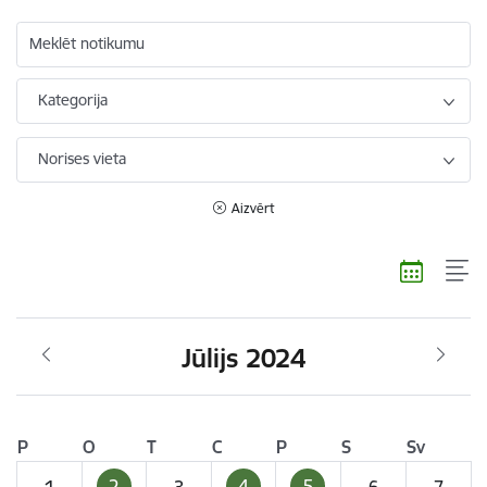
Meklēt notikumu
Kategorija
Norises vieta
Aizvērt
Jūlijs 2024
P
O
T
C
P
S
Sv
2
4
5
1
3
6
7