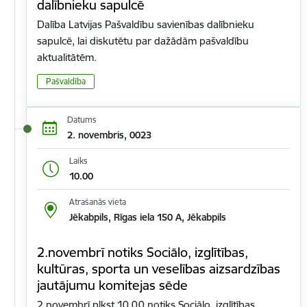
dalībnieku sapulcē
Dalība Latvijas Pašvaldību savienības dalībnieku
sapulcē, lai diskutētu par dažādām pašvaldību
aktualitātēm.
Pašvaldība
Datums
2. novembris, 0023
Laiks
10.00
Atrašanās vieta
Jēkabpils, Rīgas iela 150 A, Jēkabpils
2.novembrī notiks Sociālo, izglītības,
kultūras, sporta un veselības aizsardzības
jautājumu komitejas sēde
2.novembrī plkst.10.00 notiks Sociālo, izglītības,