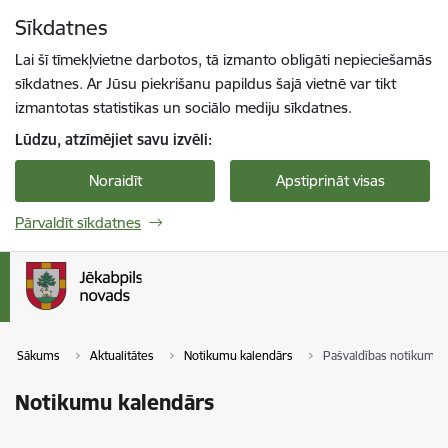
Pāriet uz lapas saturu
Sīkdatnes
Spied
lai meklētu
Enter
Lai šī tīmekļvietne darbotos, tā izmanto obligāti nepieciešamās
sīkdatnes. Ar Jūsu piekrišanu papildus šajā vietnē var tikt
izmantotas statistikas un sociālo mediju sīkdatnes.
Lūdzu, atzīmējiet savu izvēli:
Noraidīt
Apstiprināt visas
Pārvaldīt sīkdatnes
Sākums
Aktualitātes
Notikumu kalendārs
Pašvaldības notikumi
Notikumu kalendārs