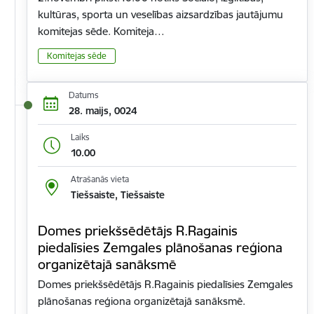
kultūras, sporta un veselības aizsardzības jautājumu
komitejas sēde. Komiteja…
Komitejas sēde
Datums
28. maijs, 0024
Laiks
10.00
Atrašanās vieta
Tiešsaiste, Tiešsaiste
Domes priekšsēdētājs R.Ragainis
piedalīsies Zemgales plānošanas reģiona
organizētajā sanāksmē
Domes priekšsēdētājs R.Ragainis piedalīsies Zemgales
plānošanas reģiona organizētajā sanāksmē.