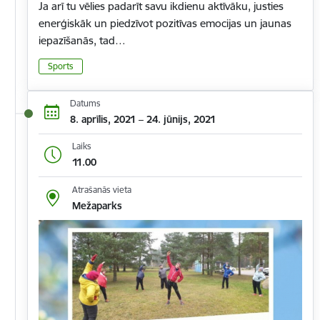
Ja arī tu vēlies padarīt savu ikdienu aktīvāku, justies
enerģiskāk un piedzīvot pozitīvas emocijas un jaunas
iepazīšanās, tad…
Sports
Datums
8. aprīlis, 2021 – 24. jūnijs, 2021
Laiks
11.00
Atrašanās vieta
Mežaparks