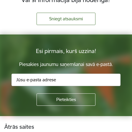
Sniegt atsauksmi
Esi pirmais, kurš uzzina!
Piesakies jaunumu saņemšanai savā e-pastā.
Kājene
Ātrās saites