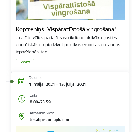
Koptreniņš "Vispārattīstošā vingrošana"
Ja arī tu vēlies padarīt savu ikdienu aktīvāku, justies
enerģiskāk un piedzīvot pozitīvas emocijas un jaunas
iepazīšanās, tad…
Sports
Datums
1. maijs, 2021 – 15. jūlijs, 2021
Laiks
8.00–23.59
Atrašanās vieta
Jēkabpils un apkārtne