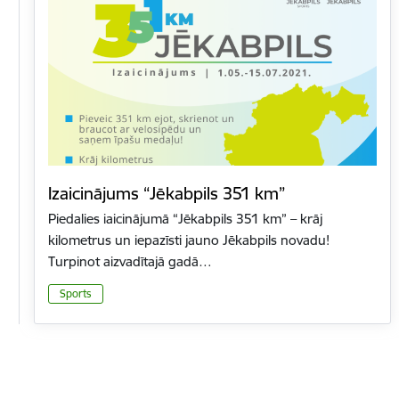
Izaicinājums “Jēkabpils 351 km”
Piedalies iaicinājumā “Jēkabpils 351 km” – krāj
kilometrus un iepazīsti jauno Jēkabpils novadu!
Turpinot aizvadītajā gadā…
Sports
Lapošana