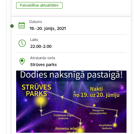
Pašvaldības aktualitātes
Datums
19.–20. jūnijs, 2021
Laiks
22.00–2.00
Atrašanās vieta
Strūves parks