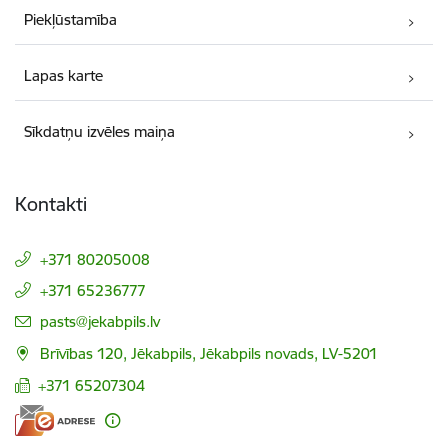
Piekļūstamība
Lapas karte
Sīkdatņu izvēles maiņa
Kontakti
+371 80205008
+371 65236777
E-pasts:
pasts@jekabpils.lv
Brīvības 120, Jēkabpils, Jēkabpils novads, LV-5201
+371 65207304