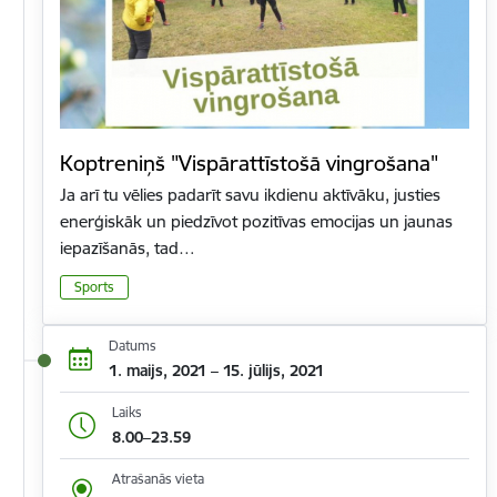
Koptreniņš "Vispārattīstošā vingrošana"
Ja arī tu vēlies padarīt savu ikdienu aktīvāku, justies
enerģiskāk un piedzīvot pozitīvas emocijas un jaunas
iepazīšanās, tad…
Sports
Datums
1. maijs, 2021 – 15. jūlijs, 2021
Laiks
8.00–23.59
Atrašanās vieta