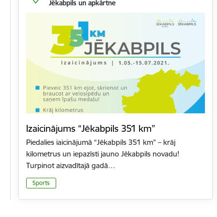
Jēkabpils un apkārtne
Izaicinājums “Jēkabpils 351 km”
Piedalies iaicinājumā “Jēkabpils 351 km” – krāj
kilometrus un iepazīsti jauno Jēkabpils novadu!
Turpinot aizvadītajā gadā…
Sports