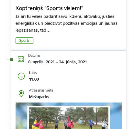
Koptreniņš "Sports visiem!"
Ja arī tu vēlies padarīt savu ikdienu aktīvāku, justies
enerģiskāk un piedzīvot pozitīvas emocijas un jaunas
iepazīšanās, tad…
Sports
Datums
8. aprīlis, 2021 – 24. jūnijs, 2021
Laiks
11.00
Atrašanās vieta
Mežaparks