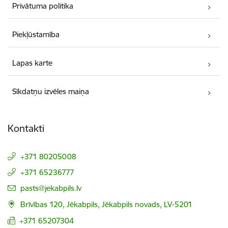
Privātuma politika
Piekļūstamība
Lapas karte
Sīkdatņu izvēles maiņa
Kontakti
+371 80205008
+371 65236777
E-pasts:
pasts@jekabpils.lv
Brīvības 120, Jēkabpils, Jēkabpils novads, LV-5201
+371 65207304