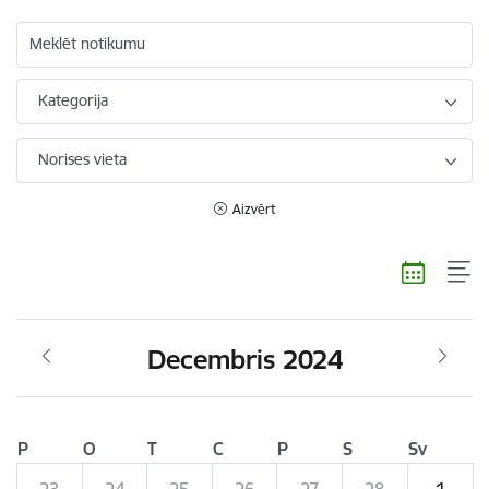
Meklēt notikumu
Kategorija
Norises vieta
Aizvērt
Decembris 2024
P
O
T
C
P
S
Sv
23
24
25
26
27
28
1