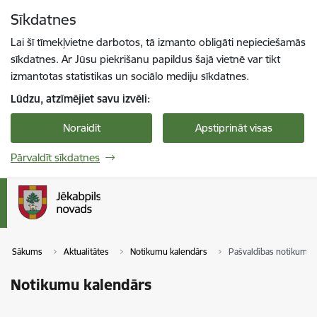
Pāriet uz lapas saturu
Sīkdatnes
Spied
lai meklētu
Enter
Lai šī tīmekļvietne darbotos, tā izmanto obligāti nepieciešamās
sīkdatnes. Ar Jūsu piekrišanu papildus šajā vietnē var tikt
izmantotas statistikas un sociālo mediju sīkdatnes.
Lūdzu, atzīmējiet savu izvēli:
Noraidīt
Apstiprināt visas
Pārvaldīt sīkdatnes
Sākums
Aktualitātes
Notikumu kalendārs
Pašvaldības notikumi
Notikumu kalendārs