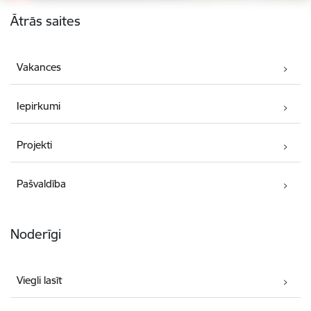
Kājene
Ātrās saites
Vakances
Iepirkumi
Projekti
Pašvaldība
Noderīgi
Viegli lasīt