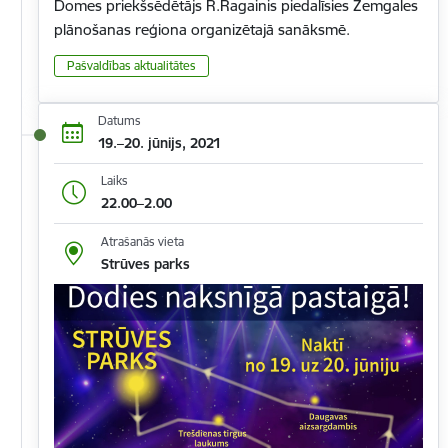
Domes priekšsēdētājs R.Ragainis piedalīsies Zemgales
plānošanas reģiona organizētajā sanāksmē.
Pašvaldības aktualitātes
Datums
19.–20. jūnijs, 2021
Laiks
22.00–2.00
Atrašanās vieta
Strūves parks