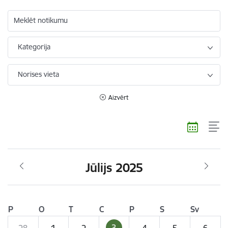
Meklēt notikumu
Kategorija
Norises vieta
Aizvērt
Jūlijs 2025
P
O
T
C
P
S
Sv
3
28
1
2
4
5
6