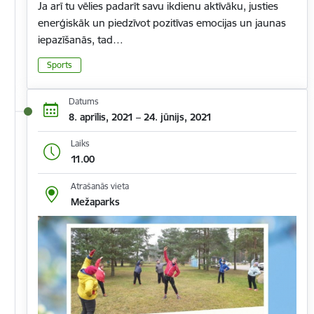
Ja arī tu vēlies padarīt savu ikdienu aktīvāku, justies
enerģiskāk un piedzīvot pozitīvas emocijas un jaunas
iepazīšanās, tad…
Sports
Datums
8. aprīlis, 2021 – 24. jūnijs, 2021
Laiks
11.00
Atrašanās vieta
Mežaparks