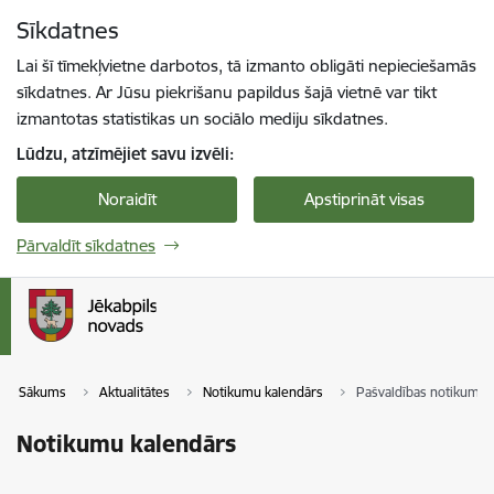
Pāriet uz lapas saturu
Sīkdatnes
Spied
lai meklētu
Enter
Lai šī tīmekļvietne darbotos, tā izmanto obligāti nepieciešamās
sīkdatnes. Ar Jūsu piekrišanu papildus šajā vietnē var tikt
izmantotas statistikas un sociālo mediju sīkdatnes.
Lūdzu, atzīmējiet savu izvēli:
Noraidīt
Apstiprināt visas
Pārvaldīt sīkdatnes
Sākums
Aktualitātes
Notikumu kalendārs
Pašvaldības notikumi
Notikumu kalendārs