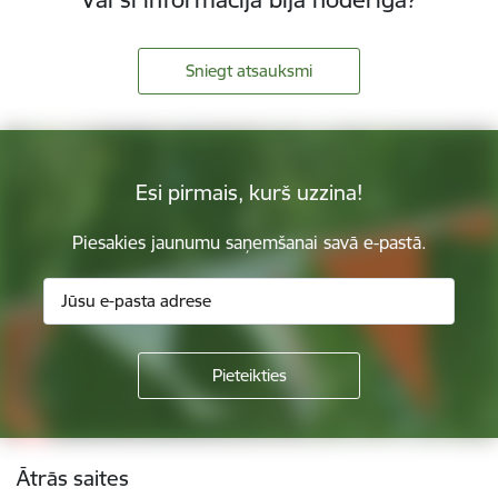
Sniegt atsauksmi
Esi pirmais, kurš uzzina!
Piesakies jaunumu saņemšanai savā e-pastā.
Kājene
Ātrās saites