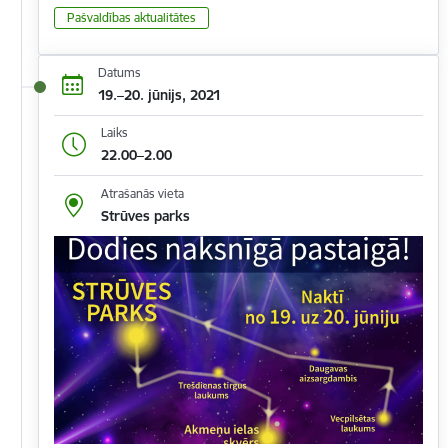
Pašvaldības aktualitātes
Datums
19.–20. jūnijs, 2021
Laiks
22.00–2.00
Atrašanās vieta
Strūves parks