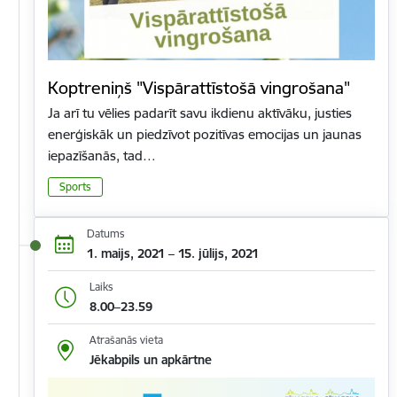
Koptreniņš "Vispārattīstošā vingrošana"
Ja arī tu vēlies padarīt savu ikdienu aktīvāku, justies
enerģiskāk un piedzīvot pozitīvas emocijas un jaunas
iepazīšanās, tad…
Sports
Datums
1. maijs, 2021 – 15. jūlijs, 2021
Laiks
8.00–23.59
Atrašanās vieta
Jēkabpils un apkārtne