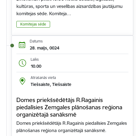
kultūras, sporta un veselības aizsardzības jautājumu
komitejas sēde. Komiteja…
Komitejas sēde
Datums
28. maijs, 0024
Laiks
10.00
Atrašanās vieta
Tiešsaiste, Tiešsaiste
Domes priekšsēdētājs R.Ragainis
piedalīsies Zemgales plānošanas reģiona
organizētajā sanāksmē
Domes priekšsēdētājs R.Ragainis piedalīsies Zemgales
plānošanas reģiona organizētajā sanāksmē.