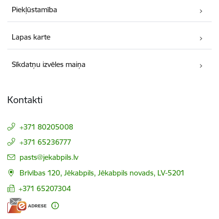
Piekļūstamība
Lapas karte
Sīkdatņu izvēles maiņa
Kontakti
+371 80205008
+371 65236777
E-pasts:
pasts@jekabpils.lv
Brīvības 120, Jēkabpils, Jēkabpils novads, LV-5201
+371 65207304