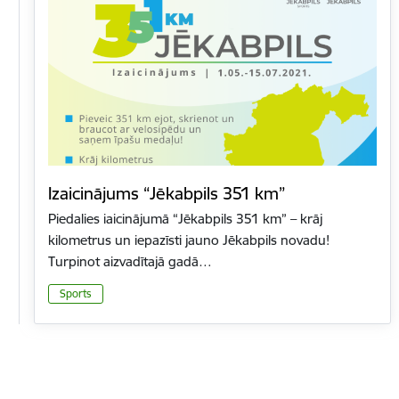
Izaicinājums “Jēkabpils 351 km”
Piedalies iaicinājumā “Jēkabpils 351 km” – krāj
kilometrus un iepazīsti jauno Jēkabpils novadu!
Turpinot aizvadītajā gadā…
Sports
Lapošana