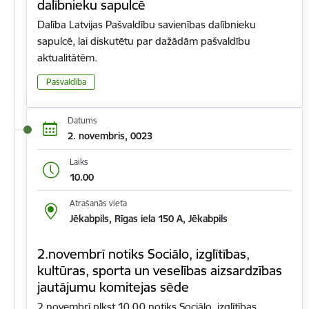
dalībnieku sapulcē
Dalība Latvijas Pašvaldību savienības dalībnieku
sapulcē, lai diskutētu par dažādām pašvaldību
aktualitātēm.
Pašvaldība
Datums
2. novembris, 0023
Laiks
10.00
Atrašanās vieta
Jēkabpils, Rīgas iela 150 A, Jēkabpils
2.novembrī notiks Sociālo, izglītības,
kultūras, sporta un veselības aizsardzības
jautājumu komitejas sēde
2.novembrī plkst.10.00 notiks Sociālo, izglītības,