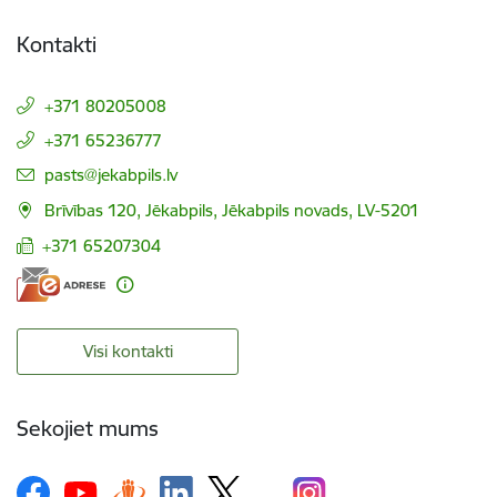
Kontakti
+371 80205008
+371 65236777
E-pasts:
pasts@jekabpils.lv
Brīvības 120, Jēkabpils, Jēkabpils novads, LV-5201
+371 65207304
Visi kontakti
Sekojiet mums