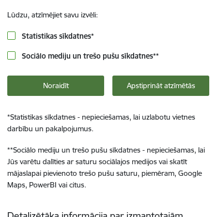
Lūdzu, atzīmējiet savu izvēli:
Statistikas sīkdatnes
*
Sociālo mediju un trešo pušu sīkdatnes
**
Noraidīt
Apstiprināt atzīmētās
*
Statistikas sīkdatnes - nepieciešamas, lai uzlabotu vietnes
darbību un pakalpojumus.
**
Sociālo mediju un trešo pušu sīkdatnes - nepieciešamas, lai
Jūs varētu dalīties ar saturu sociālajos medijos vai skatīt
mājaslapai pievienoto trešo pušu saturu, piemēram, Google
Maps, PowerBI vai citus.
Detalizētāka informācija par izmantotajām