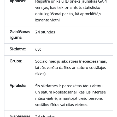
Reģistrē unikālu ID priekš jaunākās GA 4
versijas, kas tiek izmantots statistisko
datu iegūšanai par to, kā apmeklētājs
izmanto vietni.
24 stundas
uvc
Sociālo mediju sīkdatnes (nepieciešamas,
lai Jūs varētu dalīties ar saturu sociālajos
tīklos)
Šīs sīkdatnes ir paredzētas tādu vietņu
un satura koplietošanai, kas jūs interesē
mūsu vietnē, izmantojot trešo personu
sociālos tīklus vai citas vietnes.
24 stundas