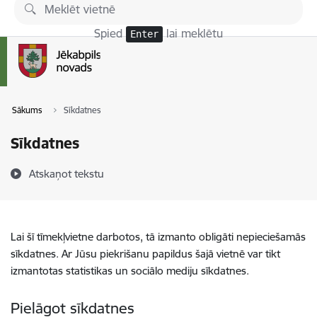
Pāriet uz lapas saturu
Spied
lai meklētu
Enter
Sākums
Sīkdatnes
Sīkdatnes
Atskaņot tekstu
Lai šī tīmekļvietne darbotos, tā izmanto obligāti nepieciešamās
sīkdatnes. Ar Jūsu piekrišanu papildus šajā vietnē var tikt
izmantotas statistikas un sociālo mediju sīkdatnes.
Pielāgot sīkdatnes