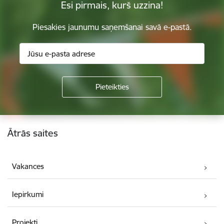
Esi pirmais, kurš uzzina!
Piesakies jaunumu saņemšanai savā e-pastā.
Kājene
Ātrās saites
Vakances
Iepirkumi
Projekti