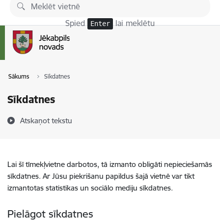
Pāriet uz lapas saturu
Spied
lai meklētu
Enter
Sākums
Sīkdatnes
Sīkdatnes
Atskaņot tekstu
Lai šī tīmekļvietne darbotos, tā izmanto obligāti nepieciešamās
sīkdatnes. Ar Jūsu piekrišanu papildus šajā vietnē var tikt
izmantotas statistikas un sociālo mediju sīkdatnes.
Pielāgot sīkdatnes