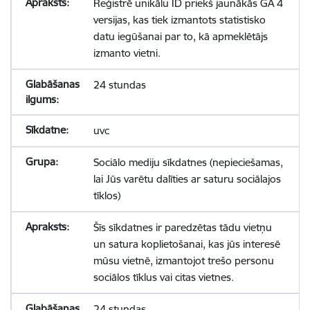
Reģistrē unikālu ID priekš jaunākās GA 4
versijas, kas tiek izmantots statistisko
datu iegūšanai par to, kā apmeklētājs
izmanto vietni.
24 stundas
uvc
Sociālo mediju sīkdatnes (nepieciešamas,
lai Jūs varētu dalīties ar saturu sociālajos
tīklos)
Šīs sīkdatnes ir paredzētas tādu vietņu
un satura koplietošanai, kas jūs interesē
mūsu vietnē, izmantojot trešo personu
sociālos tīklus vai citas vietnes.
24 stundas