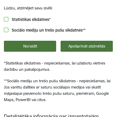
Lūdzu, atzīmējiet savu izvēli:
Statistikas sīkdatnes
*
Sociālo mediju un trešo pušu sīkdatnes
**
Noraidīt
Apstiprināt atzīmētās
*
Statistikas sīkdatnes - nepieciešamas, lai uzlabotu vietnes
darbību un pakalpojumus.
**
Sociālo mediju un trešo pušu sīkdatnes - nepieciešamas, lai
Jūs varētu dalīties ar saturu sociālajos medijos vai skatīt
mājaslapai pievienoto trešo pušu saturu, piemēram, Google
Maps, PowerBI vai citus.
Detalizētāka informācija par izmantotajām