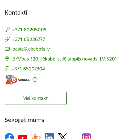
Kontakti
+371 80205008
+371 65236777
E-pasts:
pasts@jekabpils.lv
Brīvības 120, Jēkabpils, Jēkabpils novads, LV-5201
+371 65207304
Visi kontakti
Sekojiet mums