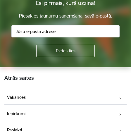
Esi pirmais, kurš uzzina!
Piesakies jaunumu saņemšanai savā e-pastā.
Kājene
Ātrās saites
Vakances
Iepirkumi
Projekti