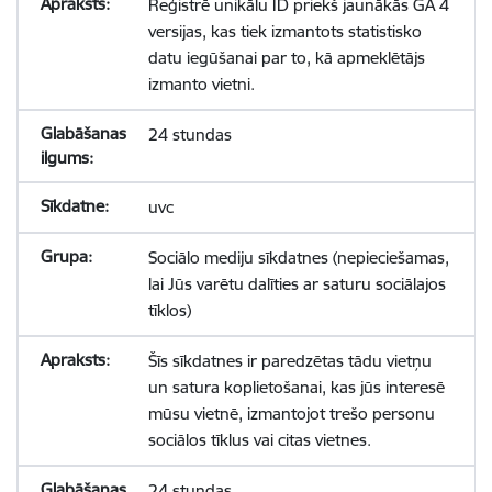
Reģistrē unikālu ID priekš jaunākās GA 4
versijas, kas tiek izmantots statistisko
datu iegūšanai par to, kā apmeklētājs
izmanto vietni.
24 stundas
uvc
Sociālo mediju sīkdatnes (nepieciešamas,
lai Jūs varētu dalīties ar saturu sociālajos
tīklos)
Šīs sīkdatnes ir paredzētas tādu vietņu
un satura koplietošanai, kas jūs interesē
mūsu vietnē, izmantojot trešo personu
sociālos tīklus vai citas vietnes.
24 stundas