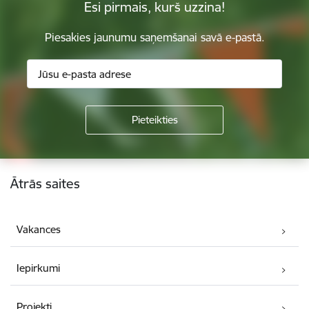
Esi pirmais, kurš uzzina!
Piesakies jaunumu saņemšanai savā e-pastā.
Kājene
Ātrās saites
Vakances
Iepirkumi
Projekti