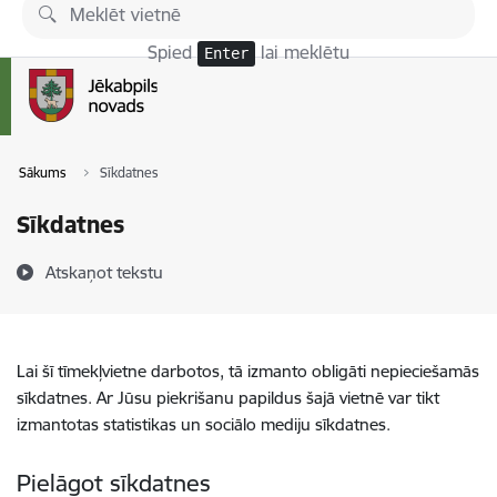
Pāriet uz lapas saturu
Spied
lai meklētu
Enter
Sākums
Sīkdatnes
Sīkdatnes
Atskaņot tekstu
Lai šī tīmekļvietne darbotos, tā izmanto obligāti nepieciešamās
sīkdatnes. Ar Jūsu piekrišanu papildus šajā vietnē var tikt
izmantotas statistikas un sociālo mediju sīkdatnes.
Pielāgot sīkdatnes