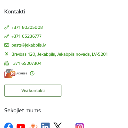
Kontakti
+371 80205008
+371 65236777
E-pasts:
pasts@jekabpils.lv
Brīvības 120, Jēkabpils, Jēkabpils novads, LV-5201
+371 65207304
Visi kontakti
Sekojiet mums