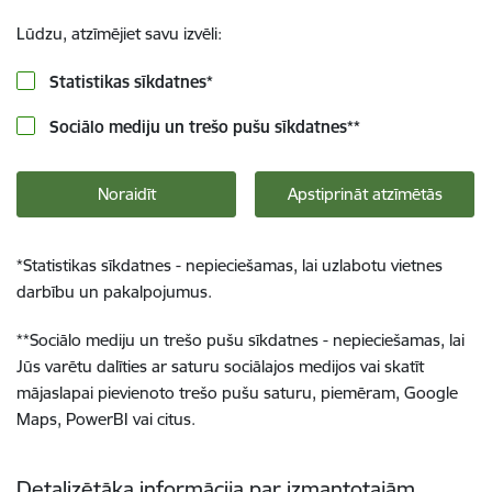
Lūdzu, atzīmējiet savu izvēli:
Statistikas sīkdatnes
*
Sociālo mediju un trešo pušu sīkdatnes
**
Noraidīt
Apstiprināt atzīmētās
*
Statistikas sīkdatnes - nepieciešamas, lai uzlabotu vietnes
darbību un pakalpojumus.
**
Sociālo mediju un trešo pušu sīkdatnes - nepieciešamas, lai
Jūs varētu dalīties ar saturu sociālajos medijos vai skatīt
mājaslapai pievienoto trešo pušu saturu, piemēram, Google
Maps, PowerBI vai citus.
Detalizētāka informācija par izmantotajām