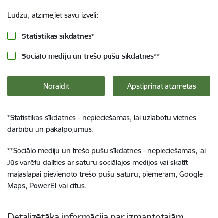
Lūdzu, atzīmējiet savu izvēli:
Statistikas sīkdatnes
*
Sociālo mediju un trešo pušu sīkdatnes
**
Noraidīt
Apstiprināt atzīmētās
*
Statistikas sīkdatnes - nepieciešamas, lai uzlabotu vietnes
darbību un pakalpojumus.
**
Sociālo mediju un trešo pušu sīkdatnes - nepieciešamas, lai
Jūs varētu dalīties ar saturu sociālajos medijos vai skatīt
mājaslapai pievienoto trešo pušu saturu, piemēram, Google
Maps, PowerBI vai citus.
Detalizētāka informācija par izmantotajām