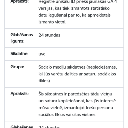
Reģistrē unikālu ID priekš jaunākās GA 4
versijas, kas tiek izmantots statistisko
datu iegūšanai par to, kā apmeklētājs
izmanto vietni.
24 stundas
uvc
Sociālo mediju sīkdatnes (nepieciešamas,
lai Jūs varētu dalīties ar saturu sociālajos
tīklos)
Šīs sīkdatnes ir paredzētas tādu vietņu
un satura koplietošanai, kas jūs interesē
mūsu vietnē, izmantojot trešo personu
sociālos tīklus vai citas vietnes.
24 stundas