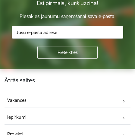
Esi pirmais, kurš uzzina!
Piesakies jaunumu saņemšanai savā e-pastā.
Kājene
Ātrās saites
Vakances
Iepirkumi
Projekti