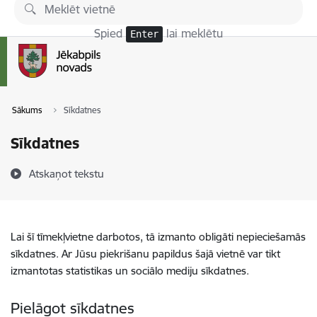
Pāriet uz lapas saturu
Spied
lai meklētu
Enter
Sākums
Sīkdatnes
Sīkdatnes
Atskaņot tekstu
Lai šī tīmekļvietne darbotos, tā izmanto obligāti nepieciešamās
sīkdatnes. Ar Jūsu piekrišanu papildus šajā vietnē var tikt
izmantotas statistikas un sociālo mediju sīkdatnes.
Pielāgot sīkdatnes