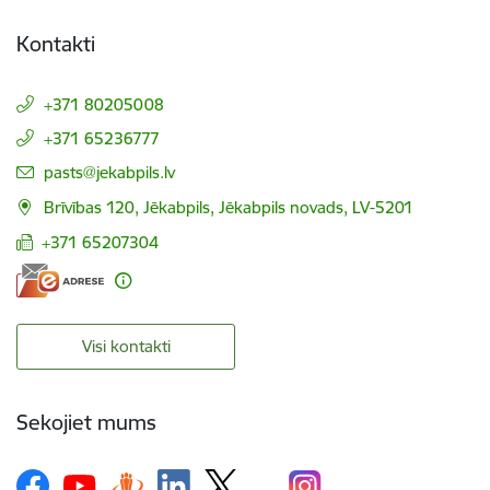
Kontakti
+371 80205008
+371 65236777
E-pasts:
pasts@jekabpils.lv
Brīvības 120, Jēkabpils, Jēkabpils novads, LV-5201
+371 65207304
Visi kontakti
Sekojiet mums