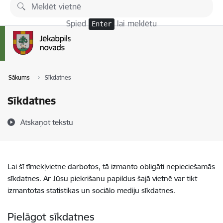
Pāriet uz lapas saturu
Spied
lai meklētu
Enter
Sākums
Sīkdatnes
Sīkdatnes
Atskaņot tekstu
Lai šī tīmekļvietne darbotos, tā izmanto obligāti nepieciešamās
sīkdatnes. Ar Jūsu piekrišanu papildus šajā vietnē var tikt
izmantotas statistikas un sociālo mediju sīkdatnes.
Pielāgot sīkdatnes