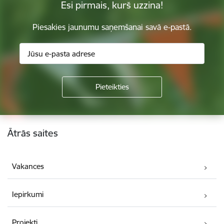
Esi pirmais, kurš uzzina!
Piesakies jaunumu saņemšanai savā e-pastā.
Kājene
Ātrās saites
Vakances
Iepirkumi
Projekti