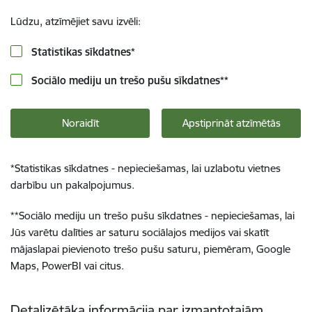
Lūdzu, atzīmējiet savu izvēli:
Statistikas sīkdatnes
*
Sociālo mediju un trešo pušu sīkdatnes
**
Noraidīt
Apstiprināt atzīmētās
*
Statistikas sīkdatnes - nepieciešamas, lai uzlabotu vietnes
darbību un pakalpojumus.
**
Sociālo mediju un trešo pušu sīkdatnes - nepieciešamas, lai
Jūs varētu dalīties ar saturu sociālajos medijos vai skatīt
mājaslapai pievienoto trešo pušu saturu, piemēram, Google
Maps, PowerBI vai citus.
Detalizētāka informācija par izmantotajām