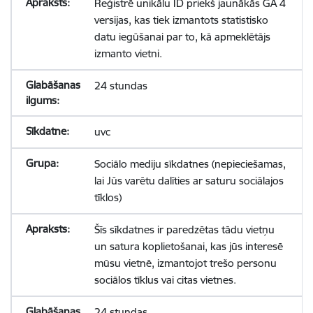
Reģistrē unikālu ID priekš jaunākās GA 4
versijas, kas tiek izmantots statistisko
datu iegūšanai par to, kā apmeklētājs
izmanto vietni.
24 stundas
uvc
Sociālo mediju sīkdatnes (nepieciešamas,
lai Jūs varētu dalīties ar saturu sociālajos
tīklos)
Šīs sīkdatnes ir paredzētas tādu vietņu
un satura koplietošanai, kas jūs interesē
mūsu vietnē, izmantojot trešo personu
sociālos tīklus vai citas vietnes.
24 stundas