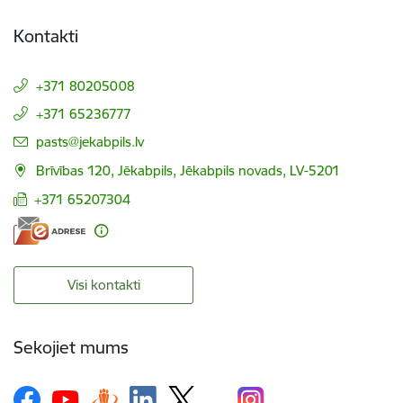
Kontakti
+371 80205008
+371 65236777
E-pasts:
pasts@jekabpils.lv
Brīvības 120, Jēkabpils, Jēkabpils novads, LV-5201
+371 65207304
Visi kontakti
Sekojiet mums