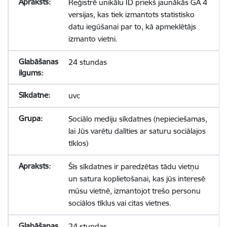
Reģistrē unikālu ID priekš jaunākās GA 4
versijas, kas tiek izmantots statistisko
datu iegūšanai par to, kā apmeklētājs
izmanto vietni.
24 stundas
uvc
Sociālo mediju sīkdatnes (nepieciešamas,
lai Jūs varētu dalīties ar saturu sociālajos
tīklos)
Šīs sīkdatnes ir paredzētas tādu vietņu
un satura koplietošanai, kas jūs interesē
mūsu vietnē, izmantojot trešo personu
sociālos tīklus vai citas vietnes.
24 stundas