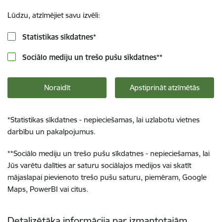
Lūdzu, atzīmējiet savu izvēli:
Statistikas sīkdatnes
*
Sociālo mediju un trešo pušu sīkdatnes
**
Noraidīt
Apstiprināt atzīmētās
*
Statistikas sīkdatnes - nepieciešamas, lai uzlabotu vietnes
darbību un pakalpojumus.
**
Sociālo mediju un trešo pušu sīkdatnes - nepieciešamas, lai
Jūs varētu dalīties ar saturu sociālajos medijos vai skatīt
mājaslapai pievienoto trešo pušu saturu, piemēram, Google
Maps, PowerBI vai citus.
Detalizētāka informācija par izmantotajām