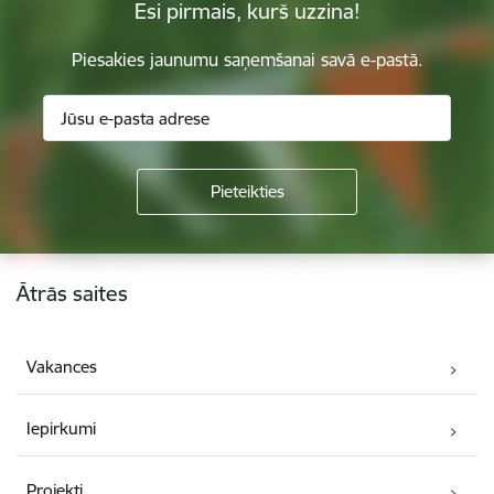
Esi pirmais, kurš uzzina!
Piesakies jaunumu saņemšanai savā e-pastā.
Kājene
Ātrās saites
Vakances
Iepirkumi
Projekti