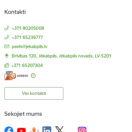
Kontakti
+371 80205008
+371 65236777
E-pasts:
pasts@jekabpils.lv
Brīvības 120, Jēkabpils, Jēkabpils novads, LV-5201
+371 65207304
Visi kontakti
Sekojiet mums