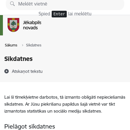
Pāriet uz lapas saturu
Spied
lai meklētu
Enter
Sākums
Sīkdatnes
Sīkdatnes
Atskaņot tekstu
Lai šī tīmekļvietne darbotos, tā izmanto obligāti nepieciešamās
sīkdatnes. Ar Jūsu piekrišanu papildus šajā vietnē var tikt
izmantotas statistikas un sociālo mediju sīkdatnes.
Pielāgot sīkdatnes