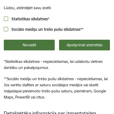
Lūdzu, atzīmējiet savu izvēli:
Statistikas sīkdatnes
*
Sociālo mediju un trešo pušu sīkdatnes
**
Noraidīt
Apstiprināt atzīmētās
*
Statistikas sīkdatnes - nepieciešamas, lai uzlabotu vietnes
darbību un pakalpojumus.
**
Sociālo mediju un trešo pušu sīkdatnes - nepieciešamas, lai
Jūs varētu dalīties ar saturu sociālajos medijos vai skatīt
mājaslapai pievienoto trešo pušu saturu, piemēram, Google
Maps, PowerBI vai citus.
Detalizētāka informācija par izmantotajām