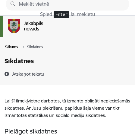
Pāriet uz lapas saturu
Spied
lai meklētu
Enter
Sākums
Sīkdatnes
Sīkdatnes
Atskaņot tekstu
Lai šī tīmekļvietne darbotos, tā izmanto obligāti nepieciešamās
sīkdatnes. Ar Jūsu piekrišanu papildus šajā vietnē var tikt
izmantotas statistikas un sociālo mediju sīkdatnes.
Pielāgot sīkdatnes