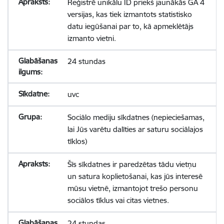
Reģistrē unikālu ID priekš jaunākās GA 4
versijas, kas tiek izmantots statistisko
datu iegūšanai par to, kā apmeklētājs
izmanto vietni.
24 stundas
uvc
Sociālo mediju sīkdatnes (nepieciešamas,
lai Jūs varētu dalīties ar saturu sociālajos
tīklos)
Šīs sīkdatnes ir paredzētas tādu vietņu
un satura koplietošanai, kas jūs interesē
mūsu vietnē, izmantojot trešo personu
sociālos tīklus vai citas vietnes.
24 stundas