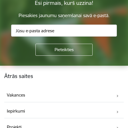
Esi pirmais, kurš uzzina!
Piesakies jaunumu saņemšanai savā e-pastā.
Kājene
Ātrās saites
Vakances
Iepirkumi
Projekti