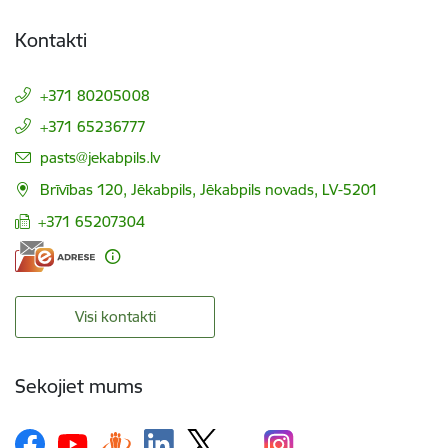
Kontakti
+371 80205008
+371 65236777
E-pasts:
pasts@jekabpils.lv
Brīvības 120, Jēkabpils, Jēkabpils novads, LV-5201
+371 65207304
Visi kontakti
Sekojiet mums