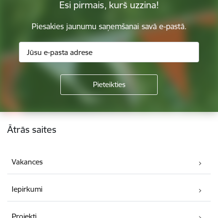
Esi pirmais, kurš uzzina!
Piesakies jaunumu saņemšanai savā e-pastā.
Kājene
Ātrās saites
Vakances
Iepirkumi
Projekti