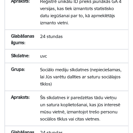
Reģistrē unikālu ID priekš jaunākās GA 4
versijas, kas tiek izmantots statistisko
datu iegūšanai par to, kā apmeklētājs
izmanto vietni.
24 stundas
uvc
Sociālo mediju sīkdatnes (nepieciešamas,
lai Jūs varētu dalīties ar saturu sociālajos
tīklos)
Šīs sīkdatnes ir paredzētas tādu vietņu
un satura koplietošanai, kas jūs interesē
mūsu vietnē, izmantojot trešo personu
sociālos tīklus vai citas vietnes.
24 stundas