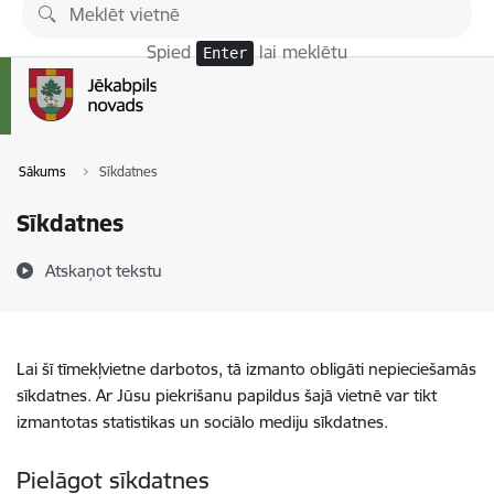
Pāriet uz lapas saturu
Spied
lai meklētu
Enter
Sākums
Sīkdatnes
Sīkdatnes
Atskaņot tekstu
Lai šī tīmekļvietne darbotos, tā izmanto obligāti nepieciešamās
sīkdatnes. Ar Jūsu piekrišanu papildus šajā vietnē var tikt
izmantotas statistikas un sociālo mediju sīkdatnes.
Pielāgot sīkdatnes