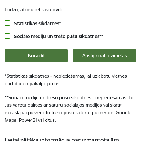
Lūdzu, atzīmējiet savu izvēli:
Statistikas sīkdatnes
*
Sociālo mediju un trešo pušu sīkdatnes
**
Noraidīt
Apstiprināt atzīmētās
*
Statistikas sīkdatnes - nepieciešamas, lai uzlabotu vietnes
darbību un pakalpojumus.
**
Sociālo mediju un trešo pušu sīkdatnes - nepieciešamas, lai
Jūs varētu dalīties ar saturu sociālajos medijos vai skatīt
mājaslapai pievienoto trešo pušu saturu, piemēram, Google
Maps, PowerBI vai citus.
Detalizētāka informācija par izmantotajām