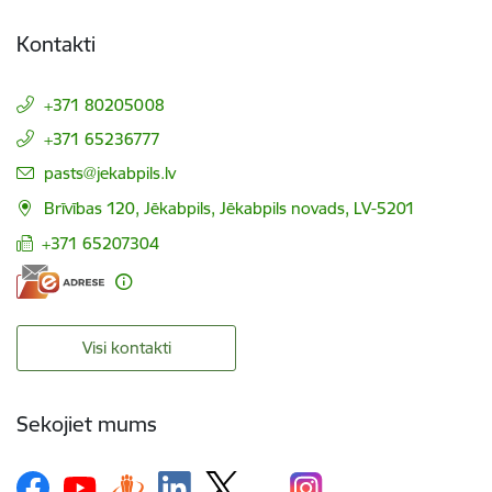
Kontakti
+371 80205008
+371 65236777
E-pasts:
pasts@jekabpils.lv
Brīvības 120, Jēkabpils, Jēkabpils novads, LV-5201
+371 65207304
Visi kontakti
Sekojiet mums