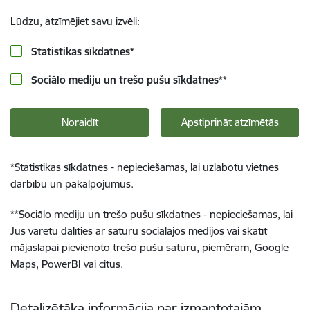
Lūdzu, atzīmējiet savu izvēli:
Statistikas sīkdatnes
*
Sociālo mediju un trešo pušu sīkdatnes
**
Noraidīt
Apstiprināt atzīmētās
*
Statistikas sīkdatnes - nepieciešamas, lai uzlabotu vietnes
darbību un pakalpojumus.
**
Sociālo mediju un trešo pušu sīkdatnes - nepieciešamas, lai
Jūs varētu dalīties ar saturu sociālajos medijos vai skatīt
mājaslapai pievienoto trešo pušu saturu, piemēram, Google
Maps, PowerBI vai citus.
Detalizētāka informācija par izmantotajām