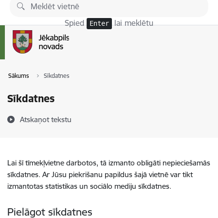
Pāriet uz lapas saturu
Spied
lai meklētu
Enter
Sākums
Sīkdatnes
Sīkdatnes
Atskaņot tekstu
Lai šī tīmekļvietne darbotos, tā izmanto obligāti nepieciešamās
sīkdatnes. Ar Jūsu piekrišanu papildus šajā vietnē var tikt
izmantotas statistikas un sociālo mediju sīkdatnes.
Pielāgot sīkdatnes