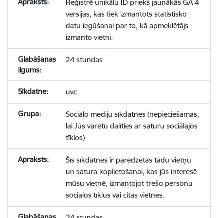
Reģistrē unikālu ID priekš jaunākās GA 4
versijas, kas tiek izmantots statistisko
datu iegūšanai par to, kā apmeklētājs
izmanto vietni.
24 stundas
uvc
Sociālo mediju sīkdatnes (nepieciešamas,
lai Jūs varētu dalīties ar saturu sociālajos
tīklos)
Šīs sīkdatnes ir paredzētas tādu vietņu
un satura koplietošanai, kas jūs interesē
mūsu vietnē, izmantojot trešo personu
sociālos tīklus vai citas vietnes.
24 stundas