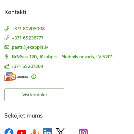
Kontakti
+371 80205008
+371 65236777
E-pasts:
pasts@jekabpils.lv
Brīvības 120, Jēkabpils, Jēkabpils novads, LV-5201
+371 65207304
Visi kontakti
Sekojiet mums