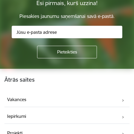
Esi pirmais, kurš uzzina!
Piesakies jaunumu saņemšanai savā e-pastā.
Kājene
Ātrās saites
Vakances
Iepirkumi
Projekti