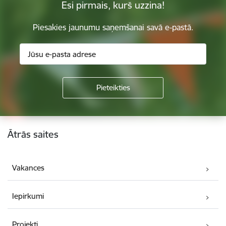
Esi pirmais, kurš uzzina!
Piesakies jaunumu saņemšanai savā e-pastā.
Kājene
Ātrās saites
Vakances
Iepirkumi
Projekti