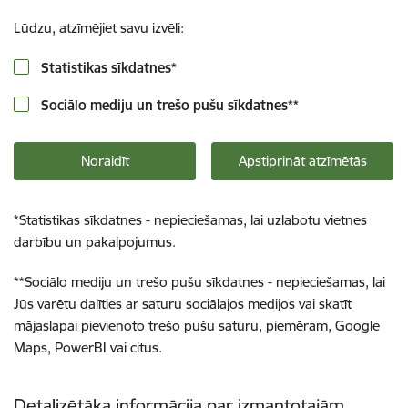
Lūdzu, atzīmējiet savu izvēli:
Statistikas sīkdatnes
*
Sociālo mediju un trešo pušu sīkdatnes
**
Noraidīt
Apstiprināt atzīmētās
*
Statistikas sīkdatnes - nepieciešamas, lai uzlabotu vietnes
darbību un pakalpojumus.
**
Sociālo mediju un trešo pušu sīkdatnes - nepieciešamas, lai
Jūs varētu dalīties ar saturu sociālajos medijos vai skatīt
mājaslapai pievienoto trešo pušu saturu, piemēram, Google
Maps, PowerBI vai citus.
Detalizētāka informācija par izmantotajām