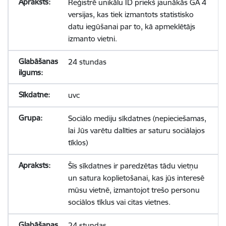
Reģistrē unikālu ID priekš jaunākās GA 4
versijas, kas tiek izmantots statistisko
datu iegūšanai par to, kā apmeklētājs
izmanto vietni.
24 stundas
uvc
Sociālo mediju sīkdatnes (nepieciešamas,
lai Jūs varētu dalīties ar saturu sociālajos
tīklos)
Šīs sīkdatnes ir paredzētas tādu vietņu
un satura koplietošanai, kas jūs interesē
mūsu vietnē, izmantojot trešo personu
sociālos tīklus vai citas vietnes.
24 stundas