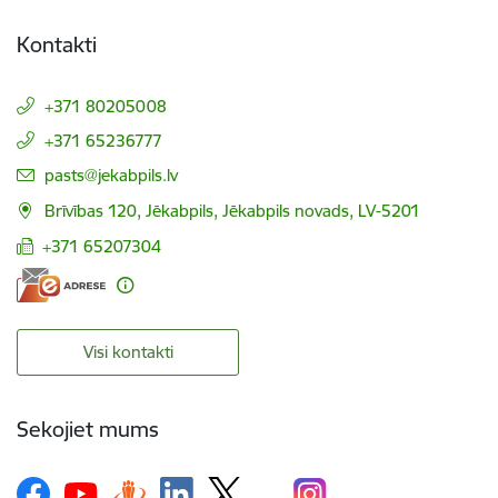
Kontakti
+371 80205008
+371 65236777
E-pasts:
pasts@jekabpils.lv
Brīvības 120, Jēkabpils, Jēkabpils novads, LV-5201
+371 65207304
Visi kontakti
Sekojiet mums