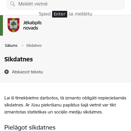
Pāriet uz lapas saturu
Spied
lai meklētu
Enter
Sākums
Sīkdatnes
Sīkdatnes
Atskaņot tekstu
Lai šī tīmekļvietne darbotos, tā izmanto obligāti nepieciešamās
sīkdatnes. Ar Jūsu piekrišanu papildus šajā vietnē var tikt
izmantotas statistikas un sociālo mediju sīkdatnes.
Pielāgot sīkdatnes