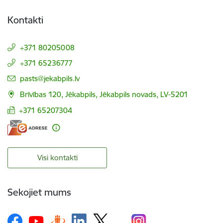
Kontakti
+371 80205008
+371 65236777
E-pasts:
pasts@jekabpils.lv
Brīvības 120, Jēkabpils, Jēkabpils novads, LV-5201
+371 65207304
Visi kontakti
Sekojiet mums