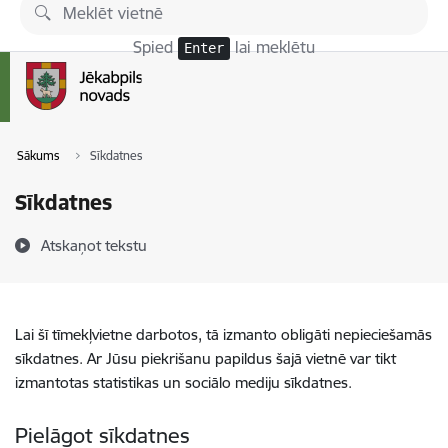
Pāriet uz lapas saturu
Spied
lai meklētu
Enter
Sākums
Sīkdatnes
Sīkdatnes
Atskaņot tekstu
Lai šī tīmekļvietne darbotos, tā izmanto obligāti nepieciešamās
sīkdatnes. Ar Jūsu piekrišanu papildus šajā vietnē var tikt
izmantotas statistikas un sociālo mediju sīkdatnes.
Pielāgot sīkdatnes