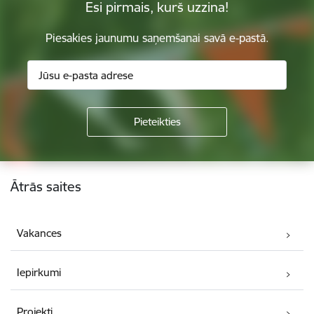
Esi pirmais, kurš uzzina!
Piesakies jaunumu saņemšanai savā e-pastā.
Kājene
Ātrās saites
Vakances
Iepirkumi
Projekti