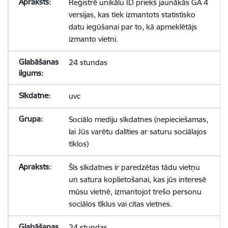
Reģistrē unikālu ID priekš jaunākās GA 4
versijas, kas tiek izmantots statistisko
datu iegūšanai par to, kā apmeklētājs
izmanto vietni.
24 stundas
uvc
Sociālo mediju sīkdatnes (nepieciešamas,
lai Jūs varētu dalīties ar saturu sociālajos
tīklos)
Šīs sīkdatnes ir paredzētas tādu vietņu
un satura koplietošanai, kas jūs interesē
mūsu vietnē, izmantojot trešo personu
sociālos tīklus vai citas vietnes.
24 stundas