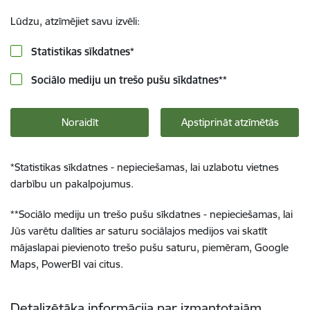
Lūdzu, atzīmējiet savu izvēli:
Statistikas sīkdatnes
*
Sociālo mediju un trešo pušu sīkdatnes
**
Noraidīt
Apstiprināt atzīmētās
*
Statistikas sīkdatnes - nepieciešamas, lai uzlabotu vietnes
darbību un pakalpojumus.
**
Sociālo mediju un trešo pušu sīkdatnes - nepieciešamas, lai
Jūs varētu dalīties ar saturu sociālajos medijos vai skatīt
mājaslapai pievienoto trešo pušu saturu, piemēram, Google
Maps, PowerBI vai citus.
Detalizētāka informācija par izmantotajām