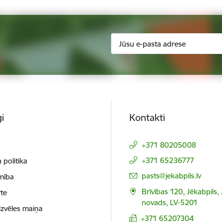
i
Kontakti
t
+371 80205008
+371 65236777
 politika
E-pasts:
pasts@jekabpils.lv
mība
Brīvības 120, Jēkabpils,
te
novads, LV-5201
izvēles maiņa
+371 65207304