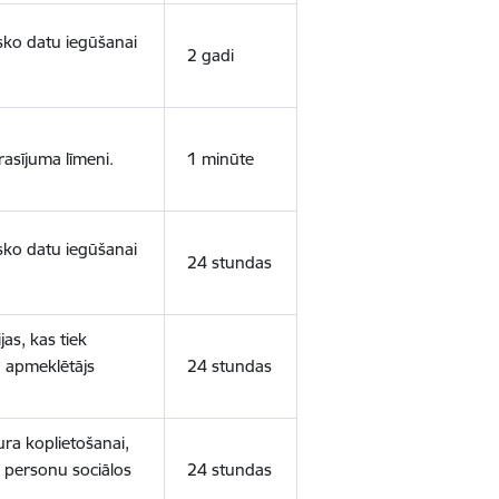
isko datu iegūšanai
2 gadi
rasījuma līmeni.
1 minūte
isko datu iegūšanai
24 stundas
as, kas tiek
ā apmeklētājs
24 stundas
ura koplietošanai,
o personu sociālos
24 stundas