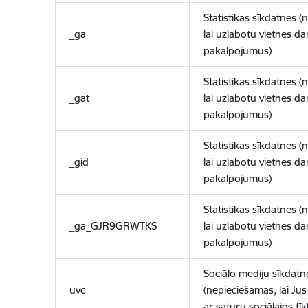
Statistikas sīkdatnes (
_ga
lai uzlabotu vietnes d
pakalpojumus)
Statistikas sīkdatnes (
_gat
lai uzlabotu vietnes d
pakalpojumus)
Statistikas sīkdatnes (
_gid
lai uzlabotu vietnes d
pakalpojumus)
Statistikas sīkdatnes (
_ga_GJR9GRWTKS
lai uzlabotu vietnes d
pakalpojumus)
Sociālo mediju sīkdatn
uvc
(nepieciešamas, lai Jūs 
ar saturu sociālajos tīk