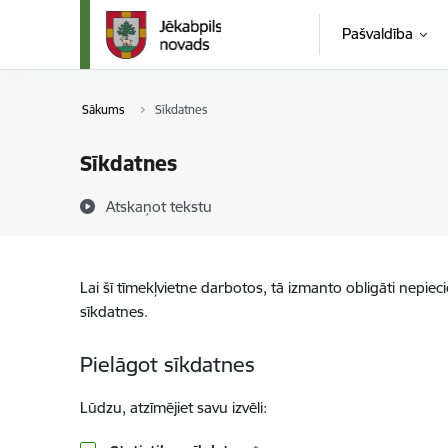
Pāriet uz lapas saturu
Pašvaldība
Sākums
Sīkdatnes
Sīkdatnes
Atskaņot tekstu
Lai šī tīmekļvietne darbotos, tā izmanto obligāti nepiec
sīkdatnes.
Pielāgot sīkdatnes
Lūdzu, atzīmējiet savu izvēli: