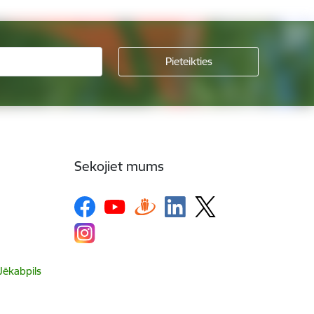
Sekojiet mums
 Jēkabpils