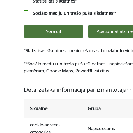
Statistikas sīkdatnes
*
Sociālo mediju un trešo pušu sīkdatnes
**
Noraidīt
Apstiprināt atzīmē
*
Statistikas sīkdatnes - nepieciešamas, lai uzlabotu v
**
Sociālo mediju un trešo pušu sīkdatnes - nepieciešamas
piemēram, Google Maps, PowerBI vai citus.
Detalizētāka informācija par izmantotajām
Sīkdatne
Grupa
cookie-agreed-
Nepieciešams
categories