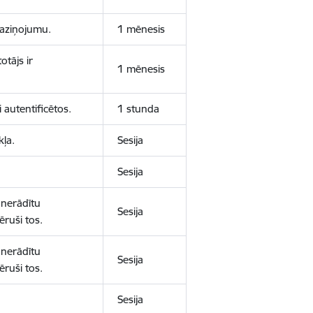
 paziņojumu.
1 mēnesis
otājs ir
1 mēnesis
 autentificētos.
1 stunda
kļa.
Sesija
Sesija
 nerādītu
Sesija
ēruši tos.
 nerādītu
Sesija
ēruši tos.
Sesija