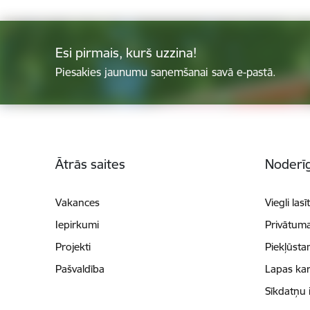
Esi pirmais, kurš uzzina!
Piesakies jaunumu saņemšanai savā e-pastā.
Kājene
Ātrās saites
Noderīg
Vakances
Viegli lasī
Iepirkumi
Privātuma
Projekti
Piekļūsta
Pašvaldība
Lapas kar
Sīkdatņu 