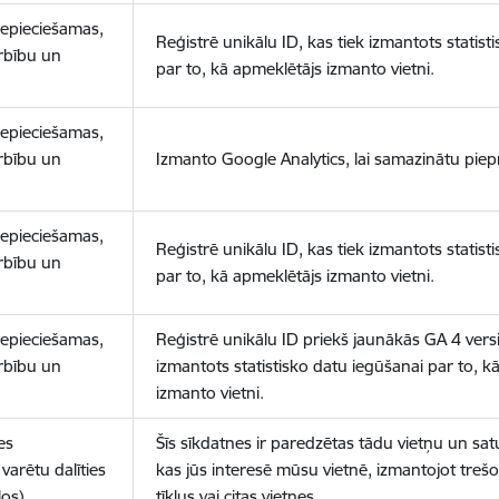
nepieciešamas,
Reģistrē unikālu ID, kas tiek izmantots statist
arbību un
par to, kā apmeklētājs izmanto vietni.
nepieciešamas,
arbību un
Izmanto Google Analytics, lai samazinātu piep
nepieciešamas,
Reģistrē unikālu ID, kas tiek izmantots statist
arbību un
par to, kā apmeklētājs izmanto vietni.
nepieciešamas,
Reģistrē unikālu ID priekš jaunākās GA 4 versij
arbību un
izmantots statistisko datu iegūšanai par to, k
izmanto vietni.
es
Šīs sīkdatnes ir paredzētas tādu vietņu un sat
varētu dalīties
kas jūs interesē mūsu vietnē, izmantojot treš
los)
tīklus vai citas vietnes.