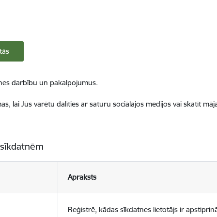
tās
ietnes darbību un pakalpojumus.
, lai Jūs varētu dalīties ar saturu sociālajos medijos vai skatīt mā
 sīkdatnēm
Apraksts
Reģistrē, kādas sīkdatnes lietotājs ir apstiprinā