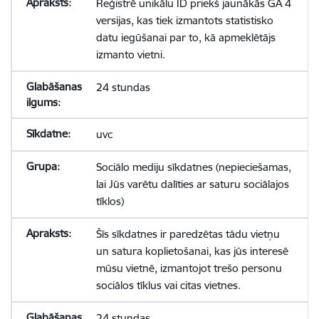
Reģistrē unikālu ID priekš jaunākās GA 4
versijas, kas tiek izmantots statistisko
datu iegūšanai par to, kā apmeklētājs
izmanto vietni.
24 stundas
uvc
Sociālo mediju sīkdatnes (nepieciešamas,
lai Jūs varētu dalīties ar saturu sociālajos
tīklos)
Šīs sīkdatnes ir paredzētas tādu vietņu
un satura koplietošanai, kas jūs interesē
mūsu vietnē, izmantojot trešo personu
sociālos tīklus vai citas vietnes.
24 stundas