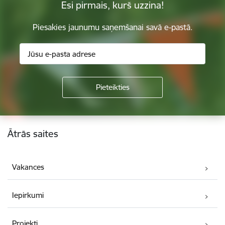
Esi pirmais, kurš uzzina!
Piesakies jaunumu saņemšanai savā e-pastā.
Kājene
Ātrās saites
Vakances
Iepirkumi
Projekti