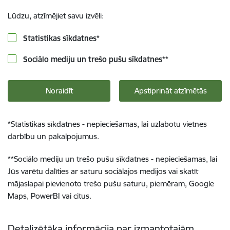
Lūdzu, atzīmējiet savu izvēli:
Statistikas sīkdatnes
*
Sociālo mediju un trešo pušu sīkdatnes
**
Noraidīt
Apstiprināt atzīmētās
*
Statistikas sīkdatnes - nepieciešamas, lai uzlabotu vietnes
darbību un pakalpojumus.
**
Sociālo mediju un trešo pušu sīkdatnes - nepieciešamas, lai
Jūs varētu dalīties ar saturu sociālajos medijos vai skatīt
mājaslapai pievienoto trešo pušu saturu, piemēram, Google
Maps, PowerBI vai citus.
Detalizētāka informācija par izmantotajām