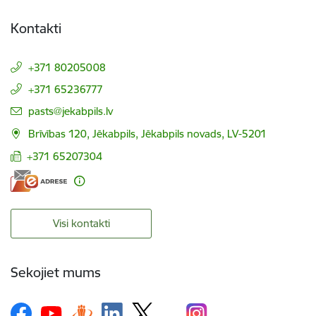
Kontakti
+371 80205008
+371 65236777
E-pasts:
pasts@jekabpils.lv
Brīvības 120, Jēkabpils, Jēkabpils novads, LV-5201
+371 65207304
Visi kontakti
Sekojiet mums