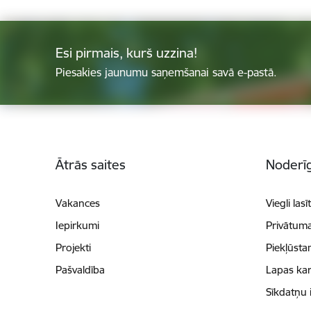
Esi pirmais, kurš uzzina!
Piesakies jaunumu saņemšanai savā e-pastā.
Kājene
Ātrās saites
Noderīg
Vakances
Viegli lasī
Iepirkumi
Privātuma
Projekti
Piekļūsta
Pašvaldība
Lapas kar
Sīkdatņu 