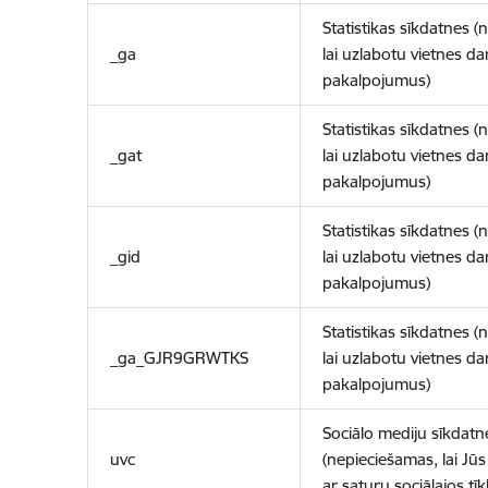
Statistikas sīkdatnes (
_ga
lai uzlabotu vietnes d
pakalpojumus)
Statistikas sīkdatnes (
_gat
lai uzlabotu vietnes d
pakalpojumus)
Statistikas sīkdatnes (
_gid
lai uzlabotu vietnes d
pakalpojumus)
Statistikas sīkdatnes (
_ga_GJR9GRWTKS
lai uzlabotu vietnes d
pakalpojumus)
Sociālo mediju sīkdatn
uvc
(nepieciešamas, lai Jūs 
ar saturu sociālajos tīk