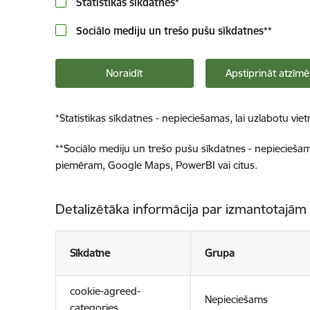
Statistikas sīkdatnes
*
Sociālo mediju un trešo pušu sīkdatnes
**
Noraidīt
Apstiprināt atzīmē
*
Statistikas sīkdatnes - nepieciešamas, lai uzlabotu v
**
Sociālo mediju un trešo pušu sīkdatnes - nepieciešamas
piemēram, Google Maps, PowerBI vai citus.
Detalizētāka informācija par izmantotajām
Sīkdatne
Grupa
cookie-agreed-
Nepieciešams
categories