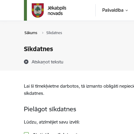
Pāriet uz lapas saturu
Pašvaldība
Sākums
Sīkdatnes
Sīkdatnes
Atskaņot tekstu
Lai šī tīmekļvietne darbotos, tā izmanto obligāti nepiec
sīkdatnes.
Pielāgot sīkdatnes
Lūdzu, atzīmējiet savu izvēli: