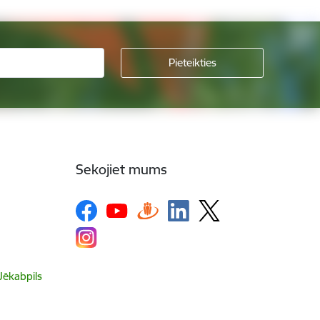
Sekojiet mums
 Jēkabpils