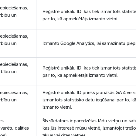
nepieciešamas,
Reģistrē unikālu ID, kas tiek izmantots statist
arbību un
par to, kā apmeklētājs izmanto vietni.
nepieciešamas,
arbību un
Izmanto Google Analytics, lai samazinātu piep
nepieciešamas,
Reģistrē unikālu ID, kas tiek izmantots statist
arbību un
par to, kā apmeklētājs izmanto vietni.
nepieciešamas,
Reģistrē unikālu ID priekš jaunākās GA 4 versij
arbību un
izmantots statistisko datu iegūšanai par to, k
izmanto vietni.
es
Šīs sīkdatnes ir paredzētas tādu vietņu un sat
varētu dalīties
kas jūs interesē mūsu vietnē, izmantojot treš
los)
tīklus vai citas vietnes.