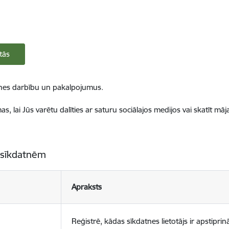
tās
ietnes darbību un pakalpojumus.
, lai Jūs varētu dalīties ar saturu sociālajos medijos vai skatīt mā
 sīkdatnēm
Apraksts
Reģistrē, kādas sīkdatnes lietotājs ir apstiprinā