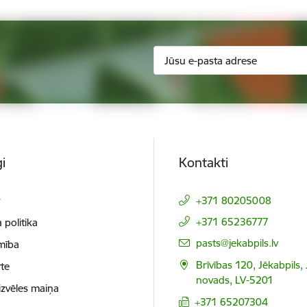
i
Kontakti
t
+371 80205008
+371 65236777
 politika
E-pasts:
pasts@jekabpils.lv
mība
Brīvības 120, Jēkabpils,
te
novads, LV-5201
izvēles maiņa
+371 65207304