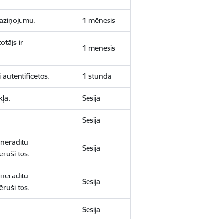
 paziņojumu.
1 mēnesis
otājs ir
1 mēnesis
 autentificētos.
1 stunda
kļa.
Sesija
Sesija
 nerādītu
Sesija
ēruši tos.
 nerādītu
Sesija
ēruši tos.
Sesija