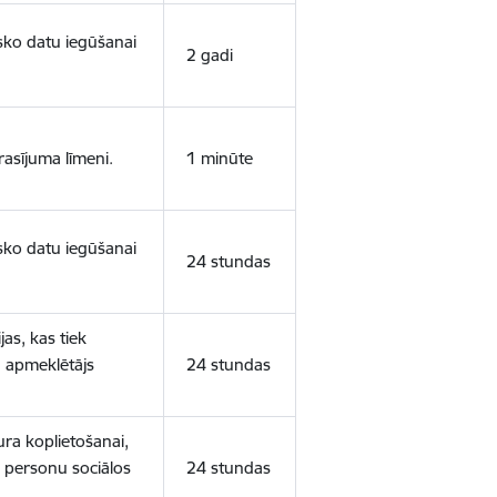
isko datu iegūšanai
2 gadi
rasījuma līmeni.
1 minūte
isko datu iegūšanai
24 stundas
as, kas tiek
ā apmeklētājs
24 stundas
ura koplietošanai,
o personu sociālos
24 stundas