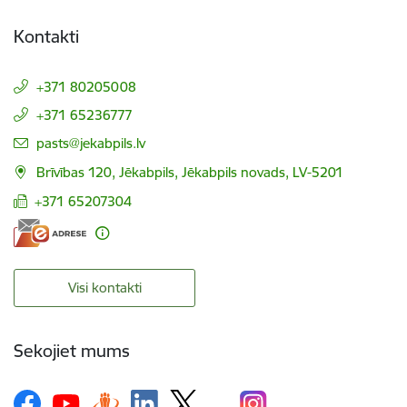
Kontakti
+371 80205008
+371 65236777
E-pasts:
pasts@jekabpils.lv
Brīvības 120, Jēkabpils, Jēkabpils novads, LV-5201
+371 65207304
Visi kontakti
Sekojiet mums