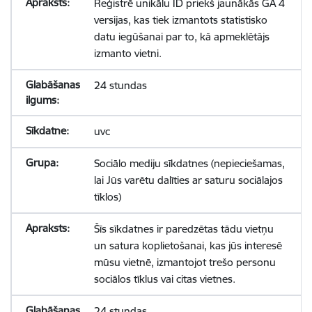
Reģistrē unikālu ID priekš jaunākās GA 4
versijas, kas tiek izmantots statistisko
datu iegūšanai par to, kā apmeklētājs
izmanto vietni.
24 stundas
uvc
Sociālo mediju sīkdatnes (nepieciešamas,
lai Jūs varētu dalīties ar saturu sociālajos
tīklos)
Šīs sīkdatnes ir paredzētas tādu vietņu
un satura koplietošanai, kas jūs interesē
mūsu vietnē, izmantojot trešo personu
sociālos tīklus vai citas vietnes.
24 stundas