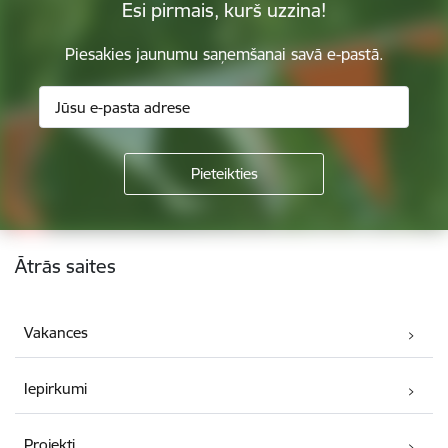
Esi pirmais, kurš uzzina!
Piesakies jaunumu saņemšanai savā e-pastā.
Kājene
Ātrās saites
Vakances
Iepirkumi
Projekti