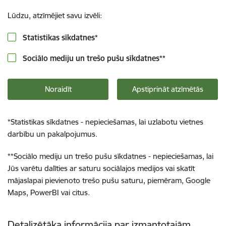
Lūdzu, atzīmējiet savu izvēli:
Statistikas sīkdatnes
*
Sociālo mediju un trešo pušu sīkdatnes
**
Noraidīt
Apstiprināt atzīmētās
*
Statistikas sīkdatnes - nepieciešamas, lai uzlabotu vietnes
darbību un pakalpojumus.
**
Sociālo mediju un trešo pušu sīkdatnes - nepieciešamas, lai
Jūs varētu dalīties ar saturu sociālajos medijos vai skatīt
mājaslapai pievienoto trešo pušu saturu, piemēram, Google
Maps, PowerBI vai citus.
Detalizētāka informācija par izmantotajām