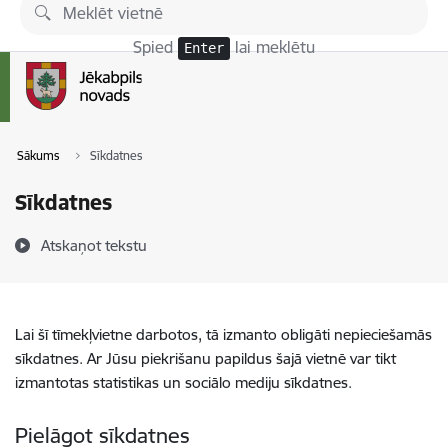
Pāriet uz lapas saturu
Spied
lai meklētu
Enter
Sākums
Sīkdatnes
Sīkdatnes
Atskaņot tekstu
Lai šī tīmekļvietne darbotos, tā izmanto obligāti nepieciešamās
sīkdatnes. Ar Jūsu piekrišanu papildus šajā vietnē var tikt
izmantotas statistikas un sociālo mediju sīkdatnes.
Pielāgot sīkdatnes