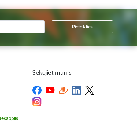
Sekojiet mums
 Jēkabpils