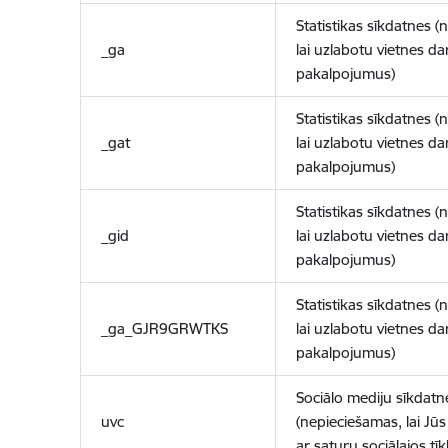
Statistikas sīkdatnes (
_ga
lai uzlabotu vietnes d
pakalpojumus)
Statistikas sīkdatnes (
_gat
lai uzlabotu vietnes d
pakalpojumus)
Statistikas sīkdatnes (
_gid
lai uzlabotu vietnes d
pakalpojumus)
Statistikas sīkdatnes (
_ga_GJR9GRWTKS
lai uzlabotu vietnes d
pakalpojumus)
Sociālo mediju sīkdatn
uvc
(nepieciešamas, lai Jūs 
ar saturu sociālajos tīk