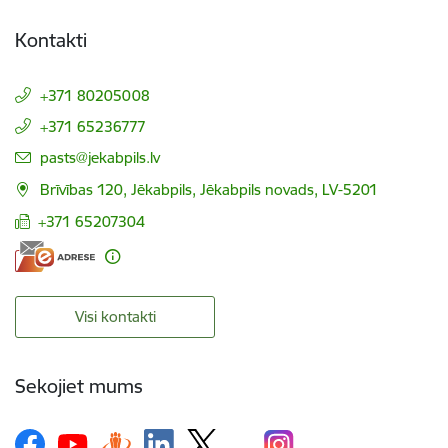
Kontakti
+371 80205008
+371 65236777
E-pasts:
pasts@jekabpils.lv
Brīvības 120, Jēkabpils, Jēkabpils novads, LV-5201
+371 65207304
Visi kontakti
Sekojiet mums