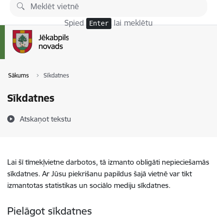
Pāriet uz lapas saturu
Spied
lai meklētu
Enter
Sākums
Sīkdatnes
Sīkdatnes
Atskaņot tekstu
Lai šī tīmekļvietne darbotos, tā izmanto obligāti nepieciešamās
sīkdatnes. Ar Jūsu piekrišanu papildus šajā vietnē var tikt
izmantotas statistikas un sociālo mediju sīkdatnes.
Pielāgot sīkdatnes