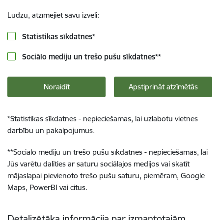
Lūdzu, atzīmējiet savu izvēli:
Statistikas sīkdatnes
*
Sociālo mediju un trešo pušu sīkdatnes
**
Noraidīt
Apstiprināt atzīmētās
*
Statistikas sīkdatnes - nepieciešamas, lai uzlabotu vietnes
darbību un pakalpojumus.
**
Sociālo mediju un trešo pušu sīkdatnes - nepieciešamas, lai
Jūs varētu dalīties ar saturu sociālajos medijos vai skatīt
mājaslapai pievienoto trešo pušu saturu, piemēram, Google
Maps, PowerBI vai citus.
Detalizētāka informācija par izmantotajām