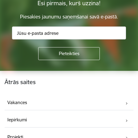
Esi pirmais, kurš uzzina!
Piesakies jaunumu saņemšanai savā e-pastā.
Kājene
Ātrās saites
Vakances
Iepirkumi
Projekti