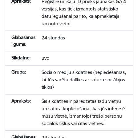
Reģistrē unikālu ID priekš jaunākās GA 4
versijas, kas tiek izmantots statistisko
datu iegūšanai par to, kā apmeklētājs
izmanto vietni.
24 stundas
uvc
Sociālo mediju sīkdatnes (nepieciešamas,
lai Jūs varētu dalīties ar saturu sociālajos
tīklos)
Šīs sīkdatnes ir paredzētas tādu vietņu
un satura koplietošanai, kas jūs interesē
mūsu vietnē, izmantojot trešo personu
sociālos tīklus vai citas vietnes.
24 stundas