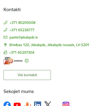
Kontakti
+371 80205008
+371 65236777
E-pasts:
pasts@jekabpils.lv
Brīvības 120, Jēkabpils, Jēkabpils novads, LV-5201
+371 65207304
Visi kontakti
Sekojiet mums