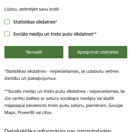
Lūdzu, atzīmējiet savu izvēli:
Statistikas sīkdatnes
*
Sociālo mediju un trešo pušu sīkdatnes
**
Noraidīt
Apstiprināt atzīmētās
*
Statistikas sīkdatnes - nepieciešamas, lai uzlabotu vietnes
darbību un pakalpojumus.
**
Sociālo mediju un trešo pušu sīkdatnes - nepieciešamas, lai
Jūs varētu dalīties ar saturu sociālajos medijos vai skatīt
mājaslapai pievienoto trešo pušu saturu, piemēram, Google
Maps, PowerBI vai citus.
Detalizētāka informācija par izmantotajām