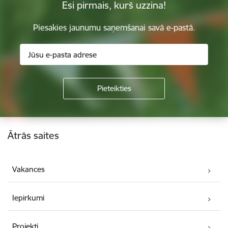
Esi pirmais, kurš uzzina!
Piesakies jaunumu saņemšanai savā e-pastā.
Kājene
Ātrās saites
Vakances
Iepirkumi
Projekti