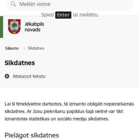
Pāriet uz lapas saturu
Spied
lai meklētu
Enter
Sākums
Sīkdatnes
Sīkdatnes
Atskaņot tekstu
Lai šī tīmekļvietne darbotos, tā izmanto obligāti nepieciešamās
sīkdatnes. Ar Jūsu piekrišanu papildus šajā vietnē var tikt
izmantotas statistikas un sociālo mediju sīkdatnes.
Pielāgot sīkdatnes