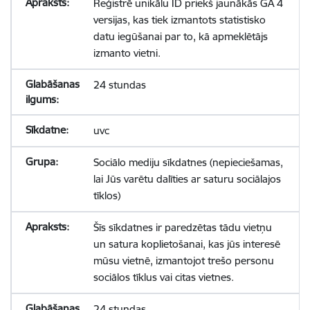
Reģistrē unikālu ID priekš jaunākās GA 4
versijas, kas tiek izmantots statistisko
datu iegūšanai par to, kā apmeklētājs
izmanto vietni.
24 stundas
uvc
Sociālo mediju sīkdatnes (nepieciešamas,
lai Jūs varētu dalīties ar saturu sociālajos
tīklos)
Šīs sīkdatnes ir paredzētas tādu vietņu
un satura koplietošanai, kas jūs interesē
mūsu vietnē, izmantojot trešo personu
sociālos tīklus vai citas vietnes.
24 stundas