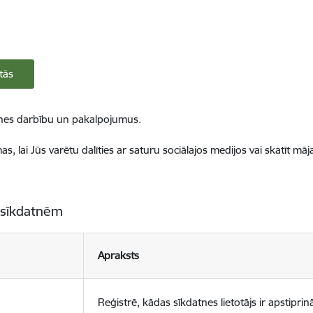
tās
ietnes darbību un pakalpojumus.
, lai Jūs varētu dalīties ar saturu sociālajos medijos vai skatīt mā
 sīkdatnēm
Apraksts
Reģistrē, kādas sīkdatnes lietotājs ir apstiprinā