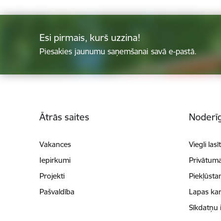
Esi pirmais, kurš uzzina!
Piesakies jaunumu saņemšanai savā e-pastā.
Kājene
Ātrās saites
Noderīg
Vakances
Viegli lasī
Iepirkumi
Privātuma
Projekti
Piekļūsta
Pašvaldība
Lapas kar
Sīkdatņu 