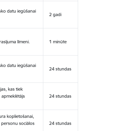
isko datu iegūšanai
2 gadi
rasījuma līmeni.
1 minūte
isko datu iegūšanai
24 stundas
as, kas tiek
ā apmeklētājs
24 stundas
ura koplietošanai,
o personu sociālos
24 stundas