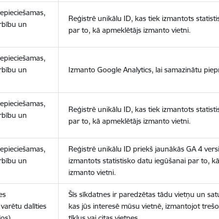
nepieciešamas,
Reģistrē unikālu ID, kas tiek izmantots statist
arbību un
par to, kā apmeklētājs izmanto vietni.
nepieciešamas,
arbību un
Izmanto Google Analytics, lai samazinātu piep
nepieciešamas,
Reģistrē unikālu ID, kas tiek izmantots statist
arbību un
par to, kā apmeklētājs izmanto vietni.
nepieciešamas,
Reģistrē unikālu ID priekš jaunākās GA 4 versij
arbību un
izmantots statistisko datu iegūšanai par to, k
izmanto vietni.
es
Šīs sīkdatnes ir paredzētas tādu vietņu un sat
varētu dalīties
kas jūs interesē mūsu vietnē, izmantojot treš
los)
tīklus vai citas vietnes.