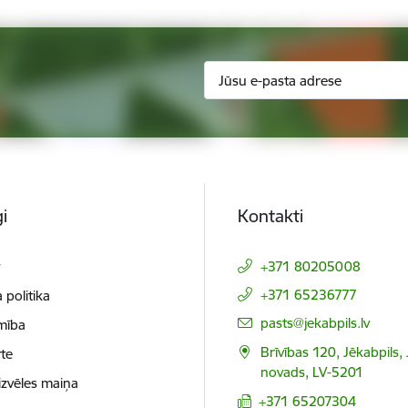
i
Kontakti
t
+371 80205008
+371 65236777
 politika
E-pasts:
pasts@jekabpils.lv
mība
Brīvības 120, Jēkabpils,
te
novads, LV-5201
izvēles maiņa
+371 65207304