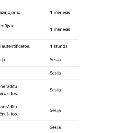
 paziņojumu.
1 mēnesis
otājs ir
1 mēnesis
 autentificētos.
1 stunda
kļa.
Sesija
Sesija
 nerādītu
Sesija
ēruši tos.
 nerādītu
Sesija
ēruši tos.
Sesija