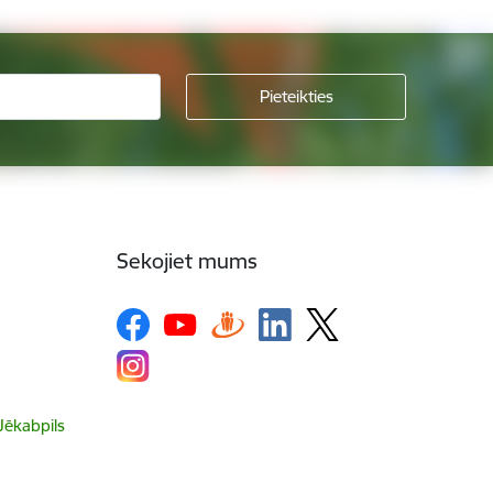
Sekojiet mums
 Jēkabpils