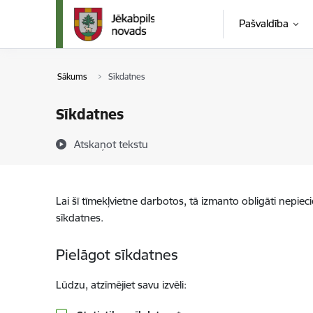
Pāriet uz lapas saturu
Pašvaldība
Sākums
Sīkdatnes
Sīkdatnes
Atskaņot tekstu
Lai šī tīmekļvietne darbotos, tā izmanto obligāti nepiec
sīkdatnes.
Pielāgot sīkdatnes
Lūdzu, atzīmējiet savu izvēli: