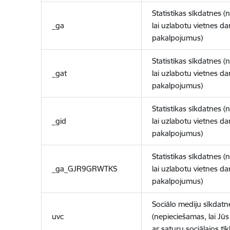
Statistikas sīkdatnes (
_ga
lai uzlabotu vietnes d
pakalpojumus)
Statistikas sīkdatnes (
_gat
lai uzlabotu vietnes d
pakalpojumus)
Statistikas sīkdatnes (
_gid
lai uzlabotu vietnes d
pakalpojumus)
Statistikas sīkdatnes (
_ga_GJR9GRWTKS
lai uzlabotu vietnes d
pakalpojumus)
Sociālo mediju sīkdatn
uvc
(nepieciešamas, lai Jūs 
ar saturu sociālajos tīk