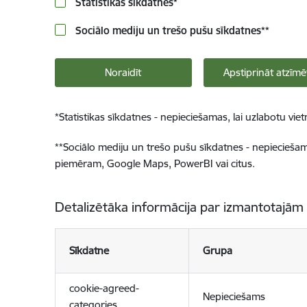
Statistikas sīkdatnes
*
Sociālo mediju un trešo pušu sīkdatnes
**
Noraidīt
Apstiprināt atzīmē
*
Statistikas sīkdatnes - nepieciešamas, lai uzlabotu v
**
Sociālo mediju un trešo pušu sīkdatnes - nepieciešamas
piemēram, Google Maps, PowerBI vai citus.
Detalizētāka informācija par izmantotajām
Sīkdatne
Grupa
cookie-agreed-
Nepieciešams
categories