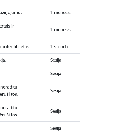
 paziņojumu.
1 mēnesis
otājs ir
1 mēnesis
 autentificētos.
1 stunda
kļa.
Sesija
Sesija
 nerādītu
Sesija
ēruši tos.
 nerādītu
Sesija
ēruši tos.
Sesija