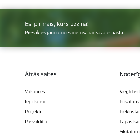
Esi pirmais, kurš uzzina!
Piesakies jaunumu saņemšanai savā e-pastā.
Kājene
Ātrās saites
Noderīg
Vakances
Viegli lasī
Iepirkumi
Privātuma
Projekti
Piekļūsta
Pašvaldība
Lapas kar
Sīkdatņu 