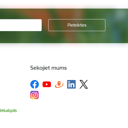
Sekojiet mums
 Jēkabpils