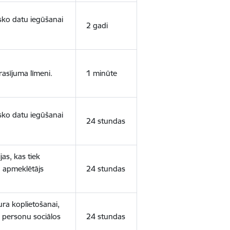
isko datu iegūšanai
2 gadi
rasījuma līmeni.
1 minūte
isko datu iegūšanai
24 stundas
as, kas tiek
ā apmeklētājs
24 stundas
ura koplietošanai,
o personu sociālos
24 stundas