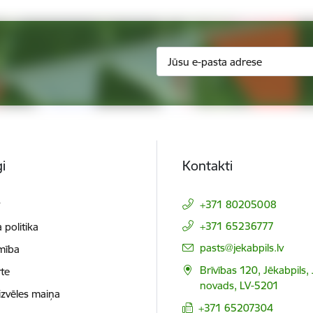
i
Kontakti
t
+371 80205008
+371 65236777
 politika
E-pasts:
pasts@jekabpils.lv
mība
Brīvības 120, Jēkabpils,
te
novads, LV-5201
izvēles maiņa
+371 65207304