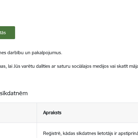
tās
ietnes darbību un pakalpojumus.
, lai Jūs varētu dalīties ar saturu sociālajos medijos vai skatīt mā
 sīkdatnēm
Apraksts
Reģistrē, kādas sīkdatnes lietotājs ir apstiprinā