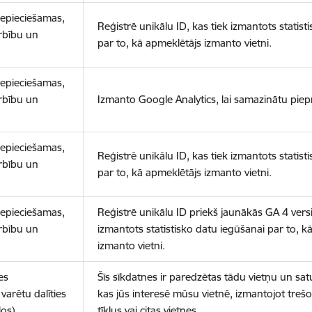
nepieciešamas,
Reģistrē unikālu ID, kas tiek izmantots statist
arbību un
par to, kā apmeklētājs izmanto vietni.
nepieciešamas,
arbību un
Izmanto Google Analytics, lai samazinātu piep
nepieciešamas,
Reģistrē unikālu ID, kas tiek izmantots statist
arbību un
par to, kā apmeklētājs izmanto vietni.
nepieciešamas,
Reģistrē unikālu ID priekš jaunākās GA 4 versij
arbību un
izmantots statistisko datu iegūšanai par to, k
izmanto vietni.
es
Šīs sīkdatnes ir paredzētas tādu vietņu un sat
varētu dalīties
kas jūs interesē mūsu vietnē, izmantojot treš
los)
tīklus vai citas vietnes.