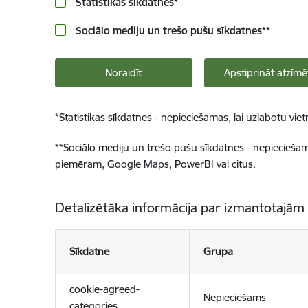
Statistikas sīkdatnes
*
Sociālo mediju un trešo pušu sīkdatnes
**
Noraidīt
Apstiprināt atzīmē
*
Statistikas sīkdatnes - nepieciešamas, lai uzlabotu v
**
Sociālo mediju un trešo pušu sīkdatnes - nepieciešamas
piemēram, Google Maps, PowerBI vai citus.
Detalizētāka informācija par izmantotajām
Sīkdatne
Grupa
cookie-agreed-
Nepieciešams
categories