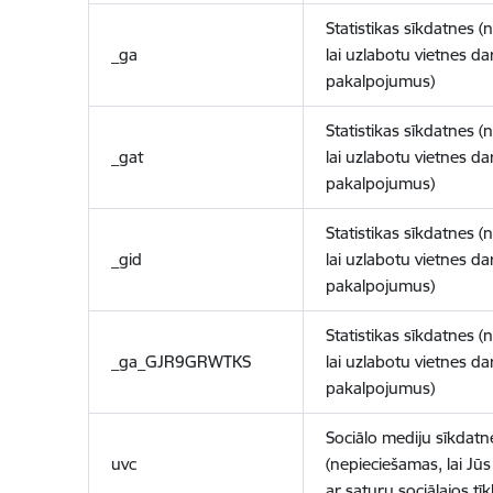
Statistikas sīkdatnes (
_ga
lai uzlabotu vietnes d
pakalpojumus)
Statistikas sīkdatnes (
_gat
lai uzlabotu vietnes d
pakalpojumus)
Statistikas sīkdatnes (
_gid
lai uzlabotu vietnes d
pakalpojumus)
Statistikas sīkdatnes (
_ga_GJR9GRWTKS
lai uzlabotu vietnes d
pakalpojumus)
Sociālo mediju sīkdatn
uvc
(nepieciešamas, lai Jūs 
ar saturu sociālajos tīk