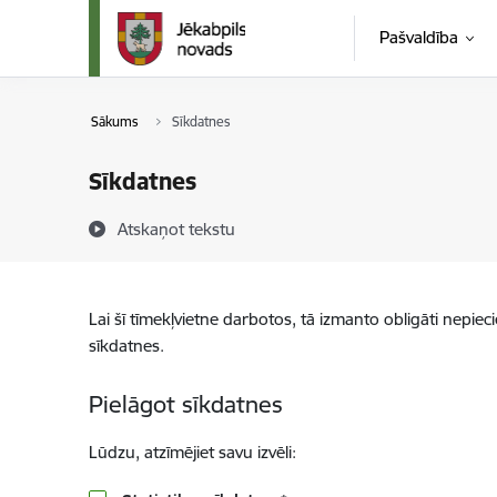
Pāriet uz lapas saturu
Pašvaldība
Sākums
Sīkdatnes
Sīkdatnes
Atskaņot tekstu
Lai šī tīmekļvietne darbotos, tā izmanto obligāti nepiec
sīkdatnes.
Pielāgot sīkdatnes
Lūdzu, atzīmējiet savu izvēli: