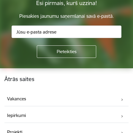
Esi pirmais, kurš uzzina!
Piesakies jaunumu saņemšanai savā e-pastā.
Kājene
Ātrās saites
Vakances
Iepirkumi
Projekti