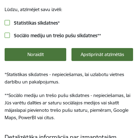
Lūdzu, atzīmējiet savu izvēli:
Statistikas sīkdatnes
*
Sociālo mediju un trešo pušu sīkdatnes
**
Noraidīt
Apstiprināt atzīmētās
*
Statistikas sīkdatnes - nepieciešamas, lai uzlabotu vietnes
darbību un pakalpojumus.
**
Sociālo mediju un trešo pušu sīkdatnes - nepieciešamas, lai
Jūs varētu dalīties ar saturu sociālajos medijos vai skatīt
mājaslapai pievienoto trešo pušu saturu, piemēram, Google
Maps, PowerBI vai citus.
Detalizētāka informācija par izmantotajām