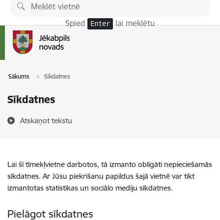
Pāriet uz lapas saturu
Spied
lai meklētu
Enter
Sākums
Sīkdatnes
Sīkdatnes
Atskaņot tekstu
Lai šī tīmekļvietne darbotos, tā izmanto obligāti nepieciešamās
sīkdatnes. Ar Jūsu piekrišanu papildus šajā vietnē var tikt
izmantotas statistikas un sociālo mediju sīkdatnes.
Pielāgot sīkdatnes