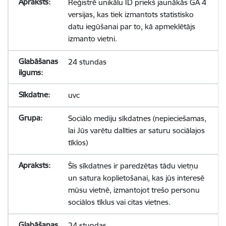
Reģistrē unikālu ID priekš jaunākās GA 4
versijas, kas tiek izmantots statistisko
datu iegūšanai par to, kā apmeklētājs
izmanto vietni.
24 stundas
uvc
Sociālo mediju sīkdatnes (nepieciešamas,
lai Jūs varētu dalīties ar saturu sociālajos
tīklos)
Šīs sīkdatnes ir paredzētas tādu vietņu
un satura koplietošanai, kas jūs interesē
mūsu vietnē, izmantojot trešo personu
sociālos tīklus vai citas vietnes.
24 stundas