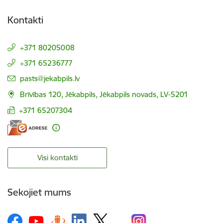
Kontakti
+371 80205008
+371 65236777
E-pasts:
pasts@jekabpils.lv
Brīvības 120, Jēkabpils, Jēkabpils novads, LV-5201
+371 65207304
Visi kontakti
Sekojiet mums