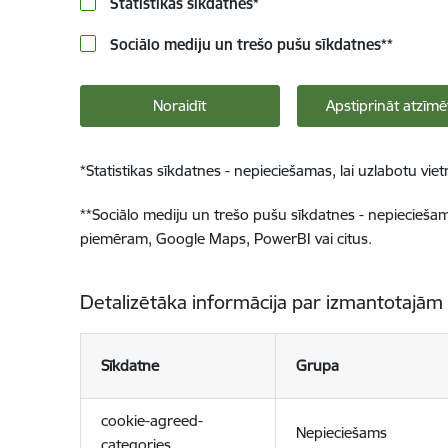
Statistikas sīkdatnes
*
Sociālo mediju un trešo pušu sīkdatnes
**
Noraidīt
Apstiprināt atzīmē
*
Statistikas sīkdatnes - nepieciešamas, lai uzlabotu v
**
Sociālo mediju un trešo pušu sīkdatnes - nepieciešamas
piemēram, Google Maps, PowerBI vai citus.
Detalizētāka informācija par izmantotajām
Sīkdatne
Grupa
cookie-agreed-
Nepieciešams
categories