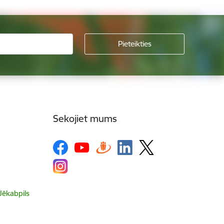
Sekojiet mums
 Jēkabpils