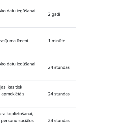
isko datu iegūšanai
2 gadi
rasījuma līmeni.
1 minūte
isko datu iegūšanai
24 stundas
as, kas tiek
ā apmeklētājs
24 stundas
ura koplietošanai,
o personu sociālos
24 stundas