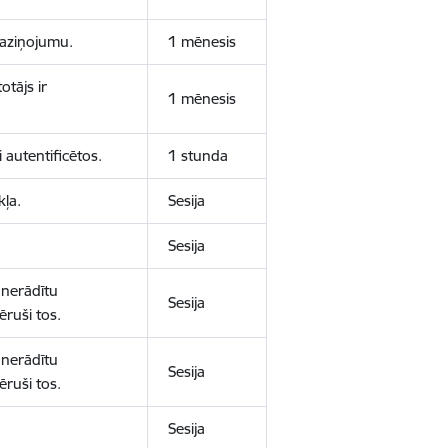
 paziņojumu.
1 mēnesis
otājs ir
1 mēnesis
 autentificētos.
1 stunda
kļa.
Sesija
Sesija
 nerādītu
Sesija
ēruši tos.
 nerādītu
Sesija
ēruši tos.
Sesija