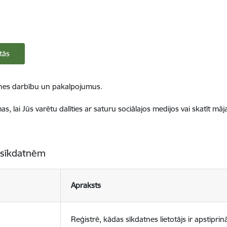
tās
ietnes darbību un pakalpojumus.
, lai Jūs varētu dalīties ar saturu sociālajos medijos vai skatīt mā
 sīkdatnēm
Apraksts
Reģistrē, kādas sīkdatnes lietotājs ir apstiprinā