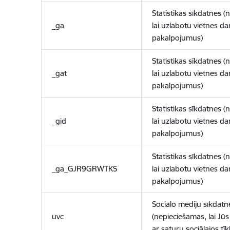
Statistikas sīkdatnes (
_ga
lai uzlabotu vietnes d
pakalpojumus)
Statistikas sīkdatnes (
_gat
lai uzlabotu vietnes d
pakalpojumus)
Statistikas sīkdatnes (
_gid
lai uzlabotu vietnes d
pakalpojumus)
Statistikas sīkdatnes (
_ga_GJR9GRWTKS
lai uzlabotu vietnes d
pakalpojumus)
Sociālo mediju sīkdatn
uvc
(nepieciešamas, lai Jūs 
ar saturu sociālajos tīk