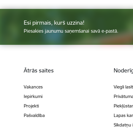
Esi pirmais, kurš uzzina!
Piesakies jaunumu saņemšanai savā e-pastā.
Kājene
Ātrās saites
Noderīg
Vakances
Viegli lasī
Iepirkumi
Privātuma
Projekti
Piekļūsta
Pašvaldība
Lapas kar
Sīkdatņu 