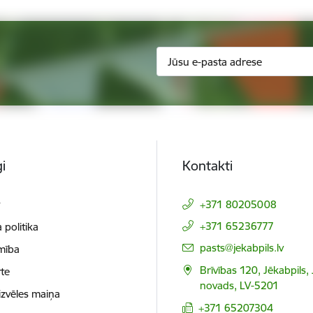
i
Kontakti
t
+371 80205008
+371 65236777
 politika
E-pasts:
pasts@jekabpils.lv
mība
Brīvības 120, Jēkabpils,
te
novads, LV-5201
izvēles maiņa
+371 65207304