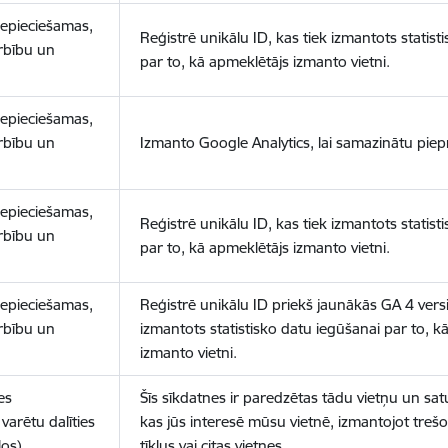
nepieciešamas,
Reģistrē unikālu ID, kas tiek izmantots statist
arbību un
par to, kā apmeklētājs izmanto vietni.
nepieciešamas,
arbību un
Izmanto Google Analytics, lai samazinātu piep
nepieciešamas,
Reģistrē unikālu ID, kas tiek izmantots statist
arbību un
par to, kā apmeklētājs izmanto vietni.
nepieciešamas,
Reģistrē unikālu ID priekš jaunākās GA 4 versij
arbību un
izmantots statistisko datu iegūšanai par to, k
izmanto vietni.
es
Šīs sīkdatnes ir paredzētas tādu vietņu un sat
varētu dalīties
kas jūs interesē mūsu vietnē, izmantojot treš
los)
tīklus vai citas vietnes.