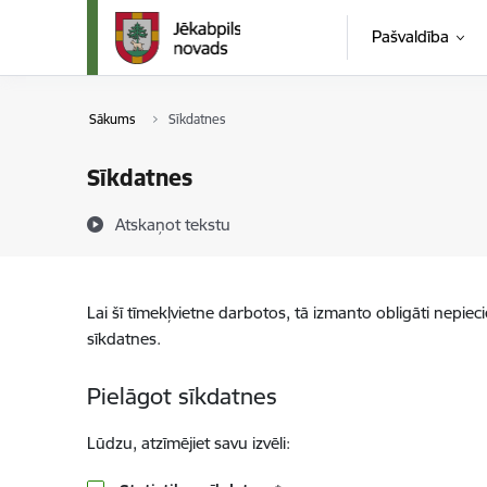
Pāriet uz lapas saturu
Pašvaldība
Sākums
Sīkdatnes
Sīkdatnes
Atskaņot tekstu
Lai šī tīmekļvietne darbotos, tā izmanto obligāti nepiec
sīkdatnes.
Pielāgot sīkdatnes
Lūdzu, atzīmējiet savu izvēli: