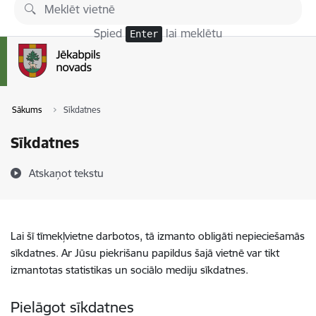
Pāriet uz lapas saturu
Spied
lai meklētu
Enter
Sākums
Sīkdatnes
Sīkdatnes
Atskaņot tekstu
Lai šī tīmekļvietne darbotos, tā izmanto obligāti nepieciešamās
sīkdatnes. Ar Jūsu piekrišanu papildus šajā vietnē var tikt
izmantotas statistikas un sociālo mediju sīkdatnes.
Pielāgot sīkdatnes