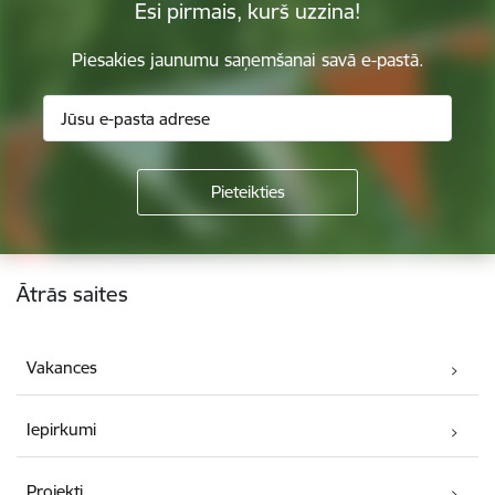
Esi pirmais, kurš uzzina!
Piesakies jaunumu saņemšanai savā e-pastā.
Kājene
Ātrās saites
Vakances
Iepirkumi
Projekti