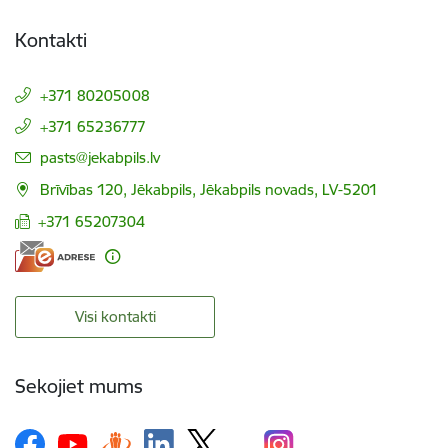
Kontakti
+371 80205008
+371 65236777
E-pasts:
pasts@jekabpils.lv
Brīvības 120, Jēkabpils, Jēkabpils novads, LV-5201
+371 65207304
Visi kontakti
Sekojiet mums