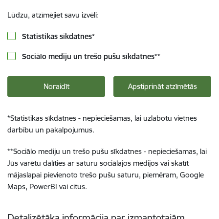
Lūdzu, atzīmējiet savu izvēli:
Statistikas sīkdatnes
*
Sociālo mediju un trešo pušu sīkdatnes
**
Noraidīt
Apstiprināt atzīmētās
*
Statistikas sīkdatnes - nepieciešamas, lai uzlabotu vietnes
darbību un pakalpojumus.
**
Sociālo mediju un trešo pušu sīkdatnes - nepieciešamas, lai
Jūs varētu dalīties ar saturu sociālajos medijos vai skatīt
mājaslapai pievienoto trešo pušu saturu, piemēram, Google
Maps, PowerBI vai citus.
Detalizētāka informācija par izmantotajām