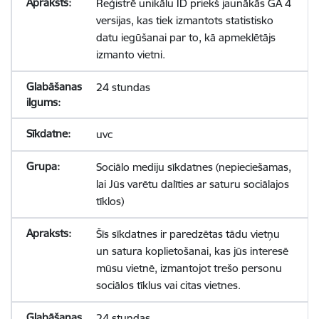
Reģistrē unikālu ID priekš jaunākās GA 4
versijas, kas tiek izmantots statistisko
datu iegūšanai par to, kā apmeklētājs
izmanto vietni.
24 stundas
uvc
Sociālo mediju sīkdatnes (nepieciešamas,
lai Jūs varētu dalīties ar saturu sociālajos
tīklos)
Šīs sīkdatnes ir paredzētas tādu vietņu
un satura koplietošanai, kas jūs interesē
mūsu vietnē, izmantojot trešo personu
sociālos tīklus vai citas vietnes.
24 stundas