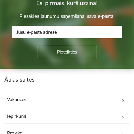
Esi pirmais, kurš uzzina!
Piesakies jaunumu saņemšanai savā e-pastā.
Kājene
Ātrās saites
Vakances
Iepirkumi
Projekti