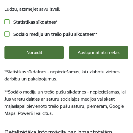
Lūdzu, atzīmējiet savu izvēli:
Statistikas sīkdatnes
*
Sociālo mediju un trešo pušu sīkdatnes
**
Noraidīt
Apstiprināt atzīmētās
*
Statistikas sīkdatnes - nepieciešamas, lai uzlabotu vietnes
darbību un pakalpojumus.
**
Sociālo mediju un trešo pušu sīkdatnes - nepieciešamas, lai
Jūs varētu dalīties ar saturu sociālajos medijos vai skatīt
mājaslapai pievienoto trešo pušu saturu, piemēram, Google
Maps, PowerBI vai citus.
Detalizētāka informācija par izmantotajām