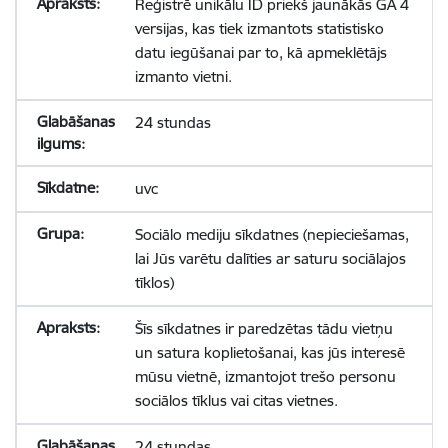
Reģistrē unikālu ID priekš jaunākās GA 4
versijas, kas tiek izmantots statistisko
datu iegūšanai par to, kā apmeklētājs
izmanto vietni.
24 stundas
uvc
Sociālo mediju sīkdatnes (nepieciešamas,
lai Jūs varētu dalīties ar saturu sociālajos
tīklos)
Šīs sīkdatnes ir paredzētas tādu vietņu
un satura koplietošanai, kas jūs interesē
mūsu vietnē, izmantojot trešo personu
sociālos tīklus vai citas vietnes.
24 stundas