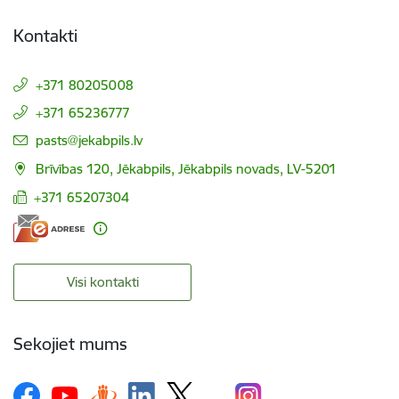
Kontakti
+371 80205008
+371 65236777
E-pasts:
pasts@jekabpils.lv
Brīvības 120, Jēkabpils, Jēkabpils novads, LV-5201
+371 65207304
Visi kontakti
Sekojiet mums