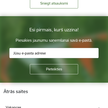
Sniegt atsauksmi
Esi pirmais, kurš uzzina!
Piesakies jaunumu saņemšanai savā e-pastā.
Kājene
Ātrās saites
Vakances