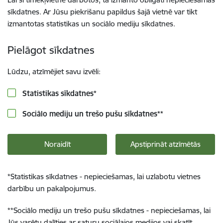
sīkdatnes. Ar Jūsu piekrišanu papildus šajā vietnē var tikt
izmantotas statistikas un sociālo mediju sīkdatnes.
Pielāgot sīkdatnes
Lūdzu, atzīmējiet savu izvēli:
Statistikas sīkdatnes
*
Sociālo mediju un trešo pušu sīkdatnes
**
Noraidīt
Apstiprināt atzīmētās
*
Statistikas sīkdatnes - nepieciešamas, lai uzlabotu vietnes
darbību un pakalpojumus.
**
Sociālo mediju un trešo pušu sīkdatnes - nepieciešamas, lai
Jūs varētu dalīties ar saturu sociālajos medijos vai skatīt