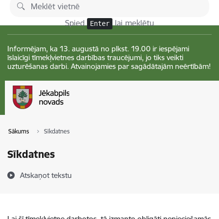
Pāriet uz lapas saturu
Izmaiņas
Spied
lai meklētu
Enter
Informējam, ka 13. augustā no plkst. 19.00 ir iespējami
īslaicīgi tīmekļvietnes darbības traucējumi, jo tiks veikti
uzturēšanas darbi. Atvainojamies par sagādātajām neērtībām!
Sākums
Sīkdatnes
Sīkdatnes
Atskaņot tekstu
Lai šī tīmekļvietne darbotos, tā izmanto obligāti nepieciešamās