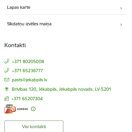
Lapas karte
Sīkdatņu izvēles maiņa
Kontakti
+371 80205008
+371 65236777
E-pasts:
pasts@jekabpils.lv
Brīvības 120, Jēkabpils, Jēkabpils novads, LV-5201
+371 65207304
Visi kontakti