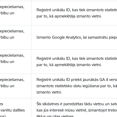
nepieciešamas,
Reģistrē unikālu ID, kas tiek izmantots statist
arbību un
par to, kā apmeklētājs izmanto vietni.
nepieciešamas,
arbību un
Izmanto Google Analytics, lai samazinātu piep
nepieciešamas,
Reģistrē unikālu ID, kas tiek izmantots statist
arbību un
par to, kā apmeklētājs izmanto vietni.
nepieciešamas,
Reģistrē unikālu ID priekš jaunākās GA 4 versij
arbību un
izmantots statistisko datu iegūšanai par to, k
izmanto vietni.
es
Šīs sīkdatnes ir paredzētas tādu vietņu un sat
varētu dalīties
kas jūs interesē mūsu vietnē, izmantojot treš
los)
tīklus vai citas vietnes.