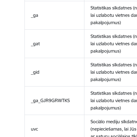
Statistikas sīkdatnes (
_ga
lai uzlabotu vietnes d
pakalpojumus)
Statistikas sīkdatnes (
_gat
lai uzlabotu vietnes d
pakalpojumus)
Statistikas sīkdatnes (
_gid
lai uzlabotu vietnes d
pakalpojumus)
Statistikas sīkdatnes (
_ga_GJR9GRWTKS
lai uzlabotu vietnes d
pakalpojumus)
Sociālo mediju sīkdatn
uvc
(nepieciešamas, lai Jūs 
ar saturu sociālajos tīk