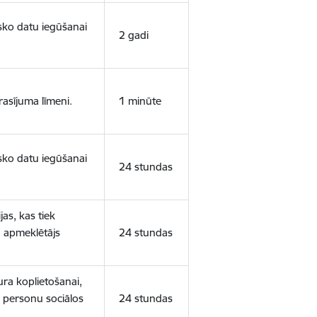
isko datu iegūšanai
2 gadi
rasījuma līmeni.
1 minūte
isko datu iegūšanai
24 stundas
as, kas tiek
ā apmeklētājs
24 stundas
ura koplietošanai,
o personu sociālos
24 stundas