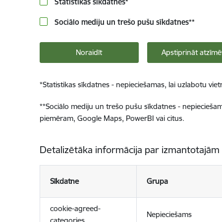
Statistikas sīkdatnes
*
Sociālo mediju un trešo pušu sīkdatnes
**
Noraidīt
Apstiprināt atzīmē
*
Statistikas sīkdatnes - nepieciešamas, lai uzlabotu v
**
Sociālo mediju un trešo pušu sīkdatnes - nepieciešamas
piemēram, Google Maps, PowerBI vai citus.
Detalizētāka informācija par izmantotajām
Sīkdatne
Grupa
cookie-agreed-
Nepieciešams
categories