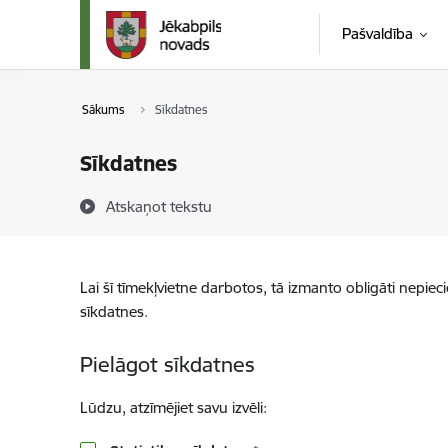
Pāriet uz lapas saturu
Pašvaldība
Sākums
Sīkdatnes
Sīkdatnes
Atskaņot tekstu
Lai šī tīmekļvietne darbotos, tā izmanto obligāti nepiec
sīkdatnes.
Pielāgot sīkdatnes
Lūdzu, atzīmējiet savu izvēli: