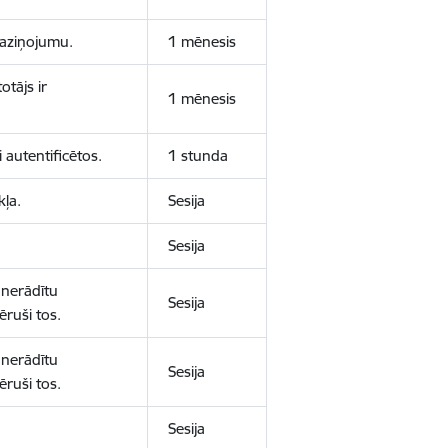
 paziņojumu.
1 mēnesis
otājs ir
1 mēnesis
 autentificētos.
1 stunda
kļa.
Sesija
Sesija
 nerādītu
Sesija
ēruši tos.
 nerādītu
Sesija
ēruši tos.
Sesija