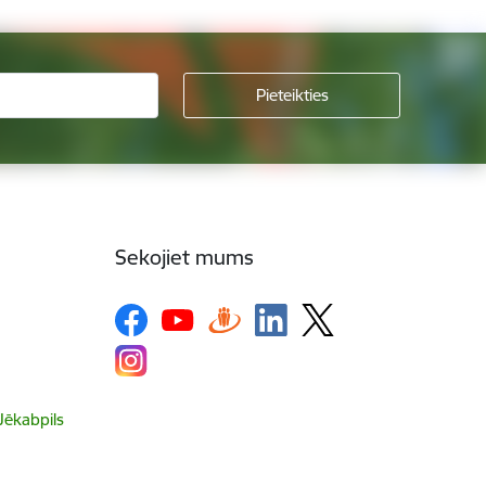
Sekojiet mums
 Jēkabpils