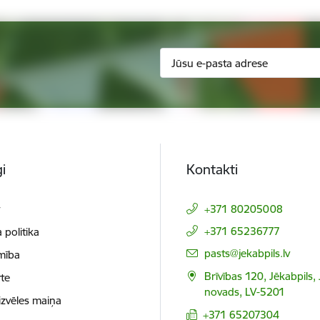
i
Kontakti
t
+371 80205008
+371 65236777
 politika
E-pasts:
pasts@jekabpils.lv
mība
Brīvības 120, Jēkabpils,
te
novads, LV-5201
izvēles maiņa
+371 65207304