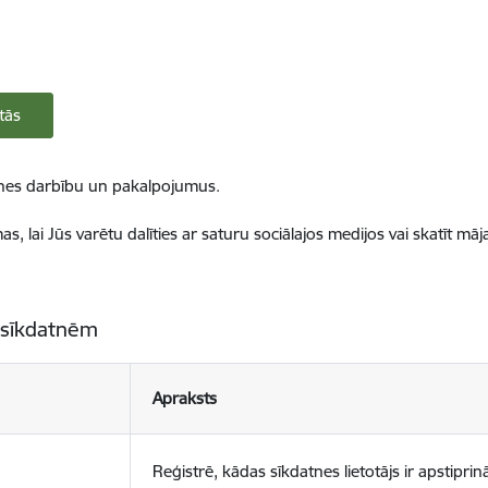
tās
ietnes darbību un pakalpojumus.
, lai Jūs varētu dalīties ar saturu sociālajos medijos vai skatīt mā
 sīkdatnēm
Apraksts
Reģistrē, kādas sīkdatnes lietotājs ir apstiprinā