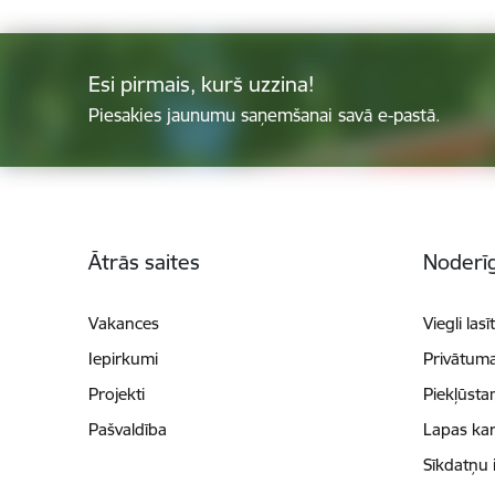
Esi pirmais, kurš uzzina!
Piesakies jaunumu saņemšanai savā e-pastā.
Kājene
Ātrās saites
Noderīg
Vakances
Viegli lasī
Iepirkumi
Privātuma
Projekti
Piekļūsta
Pašvaldība
Lapas kar
Sīkdatņu 