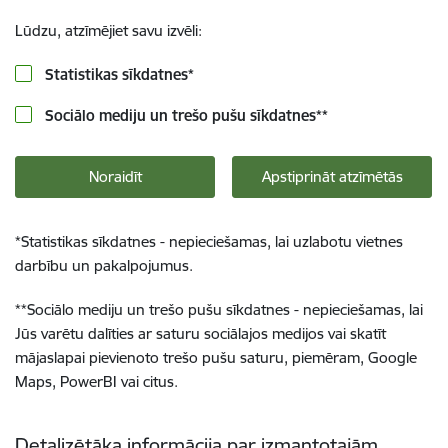
Lūdzu, atzīmējiet savu izvēli:
Statistikas sīkdatnes
*
Sociālo mediju un trešo pušu sīkdatnes
**
Noraidīt
Apstiprināt atzīmētās
*
Statistikas sīkdatnes - nepieciešamas, lai uzlabotu vietnes
darbību un pakalpojumus.
**
Sociālo mediju un trešo pušu sīkdatnes - nepieciešamas, lai
Jūs varētu dalīties ar saturu sociālajos medijos vai skatīt
mājaslapai pievienoto trešo pušu saturu, piemēram, Google
Maps, PowerBI vai citus.
Detalizētāka informācija par izmantotajām