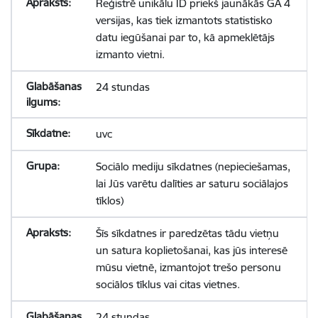
Reģistrē unikālu ID priekš jaunākās GA 4
versijas, kas tiek izmantots statistisko
datu iegūšanai par to, kā apmeklētājs
izmanto vietni.
24 stundas
uvc
Sociālo mediju sīkdatnes (nepieciešamas,
lai Jūs varētu dalīties ar saturu sociālajos
tīklos)
Šīs sīkdatnes ir paredzētas tādu vietņu
un satura koplietošanai, kas jūs interesē
mūsu vietnē, izmantojot trešo personu
sociālos tīklus vai citas vietnes.
24 stundas