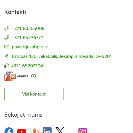
Kontakti
+371 80205008
+371 65236777
E-pasts:
pasts@jekabpils.lv
Brīvības 120, Jēkabpils, Jēkabpils novads, LV-5201
+371 65207304
Visi kontakti
Sekojiet mums