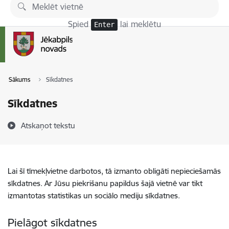
Pāriet uz lapas saturu
Spied
lai meklētu
Enter
Sākums
Sīkdatnes
Sīkdatnes
Atskaņot tekstu
Lai šī tīmekļvietne darbotos, tā izmanto obligāti nepieciešamās
sīkdatnes. Ar Jūsu piekrišanu papildus šajā vietnē var tikt
izmantotas statistikas un sociālo mediju sīkdatnes.
Pielāgot sīkdatnes