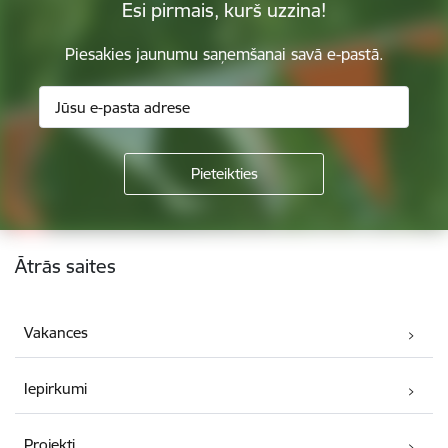
Esi pirmais, kurš uzzina!
Piesakies jaunumu saņemšanai savā e-pastā.
Kājene
Ātrās saites
Vakances
Iepirkumi
Projekti