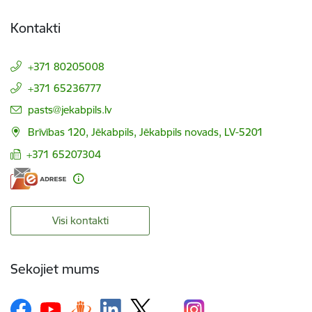
Kontakti
+371 80205008
+371 65236777
E-pasts:
pasts@jekabpils.lv
Brīvības 120, Jēkabpils, Jēkabpils novads, LV-5201
+371 65207304
Visi kontakti
Sekojiet mums