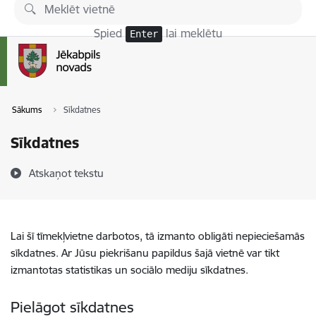
Pāriet uz lapas saturu
Spied
lai meklētu
Enter
Sākums
Sīkdatnes
Sīkdatnes
Atskaņot tekstu
Lai šī tīmekļvietne darbotos, tā izmanto obligāti nepieciešamās
sīkdatnes. Ar Jūsu piekrišanu papildus šajā vietnē var tikt
izmantotas statistikas un sociālo mediju sīkdatnes.
Pielāgot sīkdatnes