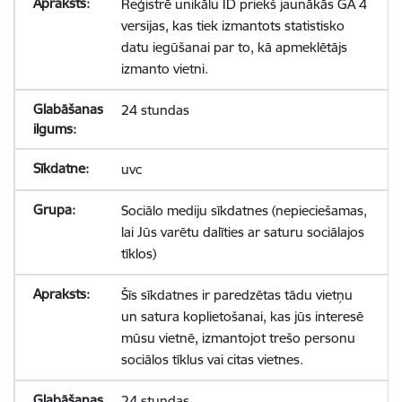
Reģistrē unikālu ID priekš jaunākās GA 4
versijas, kas tiek izmantots statistisko
datu iegūšanai par to, kā apmeklētājs
izmanto vietni.
24 stundas
uvc
Sociālo mediju sīkdatnes (nepieciešamas,
lai Jūs varētu dalīties ar saturu sociālajos
tīklos)
Šīs sīkdatnes ir paredzētas tādu vietņu
un satura koplietošanai, kas jūs interesē
mūsu vietnē, izmantojot trešo personu
sociālos tīklus vai citas vietnes.
24 stundas