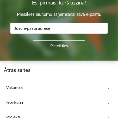
Esi pirmais, kurš uzzina!
Piesakies jaunumu saņemšanai savā e-pastā.
Kājene
Ātrās saites
Vakances
Iepirkumi
Projekti