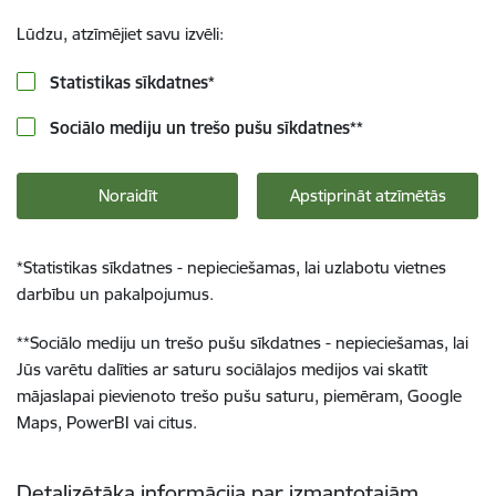
Lūdzu, atzīmējiet savu izvēli:
Statistikas sīkdatnes
*
Sociālo mediju un trešo pušu sīkdatnes
**
Noraidīt
Apstiprināt atzīmētās
*
Statistikas sīkdatnes - nepieciešamas, lai uzlabotu vietnes
darbību un pakalpojumus.
**
Sociālo mediju un trešo pušu sīkdatnes - nepieciešamas, lai
Jūs varētu dalīties ar saturu sociālajos medijos vai skatīt
mājaslapai pievienoto trešo pušu saturu, piemēram, Google
Maps, PowerBI vai citus.
Detalizētāka informācija par izmantotajām