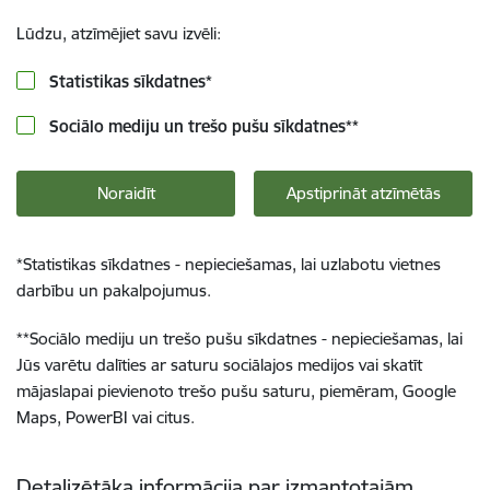
Lūdzu, atzīmējiet savu izvēli:
Statistikas sīkdatnes
*
Sociālo mediju un trešo pušu sīkdatnes
**
Noraidīt
Apstiprināt atzīmētās
*
Statistikas sīkdatnes - nepieciešamas, lai uzlabotu vietnes
darbību un pakalpojumus.
**
Sociālo mediju un trešo pušu sīkdatnes - nepieciešamas, lai
Jūs varētu dalīties ar saturu sociālajos medijos vai skatīt
mājaslapai pievienoto trešo pušu saturu, piemēram, Google
Maps, PowerBI vai citus.
Detalizētāka informācija par izmantotajām