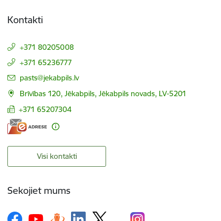
Kontakti
+371 80205008
+371 65236777
E-pasts:
pasts@jekabpils.lv
Brīvības 120, Jēkabpils, Jēkabpils novads, LV-5201
+371 65207304
Visi kontakti
Sekojiet mums