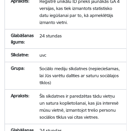
Reģistrē unikālu ID priekš jaunākās GA 4
versijas, kas tiek izmantots statistisko
datu iegūšanai par to, kā apmeklētājs
izmanto vietni.
24 stundas
uvc
Sociālo mediju sīkdatnes (nepieciešamas,
lai Jūs varētu dalīties ar saturu sociālajos
tīklos)
Šīs sīkdatnes ir paredzētas tādu vietņu
un satura koplietošanai, kas jūs interesē
mūsu vietnē, izmantojot trešo personu
sociālos tīklus vai citas vietnes.
24 stundas