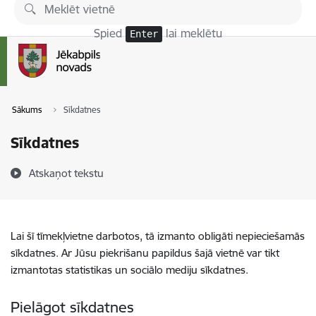
Pāriet uz lapas saturu
Spied
lai meklētu
Enter
Sākums
Sīkdatnes
Sīkdatnes
Atskaņot tekstu
Lai šī tīmekļvietne darbotos, tā izmanto obligāti nepieciešamās
sīkdatnes. Ar Jūsu piekrišanu papildus šajā vietnē var tikt
izmantotas statistikas un sociālo mediju sīkdatnes.
Pielāgot sīkdatnes