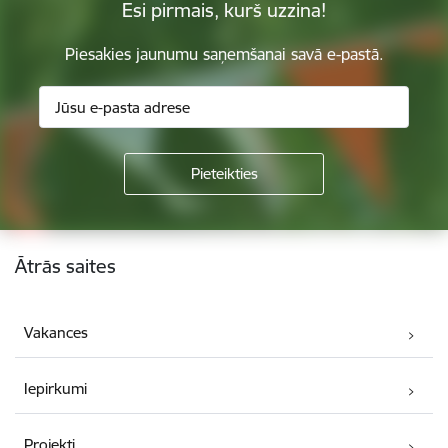
Esi pirmais, kurš uzzina!
Piesakies jaunumu saņemšanai savā e-pastā.
Kājene
Ātrās saites
Vakances
Iepirkumi
Projekti