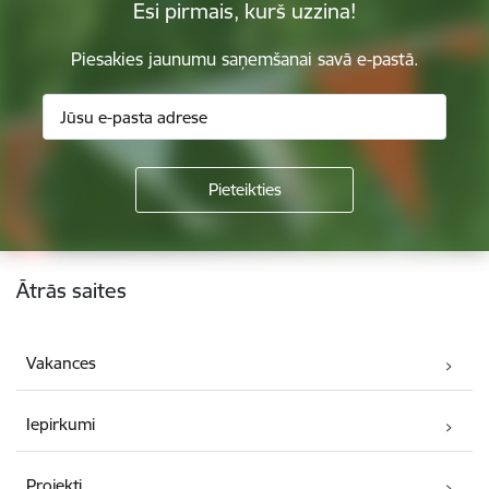
Esi pirmais, kurš uzzina!
Piesakies jaunumu saņemšanai savā e-pastā.
Kājene
Ātrās saites
Vakances
Iepirkumi
Projekti