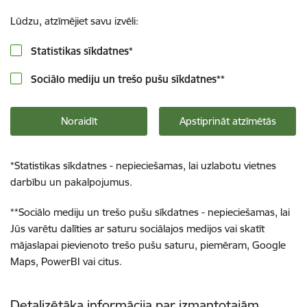
Lūdzu, atzīmējiet savu izvēli:
Statistikas sīkdatnes
*
Sociālo mediju un trešo pušu sīkdatnes
**
Noraidīt
Apstiprināt atzīmētās
*
Statistikas sīkdatnes - nepieciešamas, lai uzlabotu vietnes
darbību un pakalpojumus.
**
Sociālo mediju un trešo pušu sīkdatnes - nepieciešamas, lai
Jūs varētu dalīties ar saturu sociālajos medijos vai skatīt
mājaslapai pievienoto trešo pušu saturu, piemēram, Google
Maps, PowerBI vai citus.
Detalizētāka informācija par izmantotajām