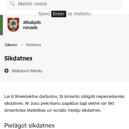
Pāriet uz lapas saturu
Spied
lai meklētu
Enter
Sākums
Sīkdatnes
Sīkdatnes
Atskaņot tekstu
Lai šī tīmekļvietne darbotos, tā izmanto obligāti nepieciešamās
sīkdatnes. Ar Jūsu piekrišanu papildus šajā vietnē var tikt
izmantotas statistikas un sociālo mediju sīkdatnes.
Pielāgot sīkdatnes