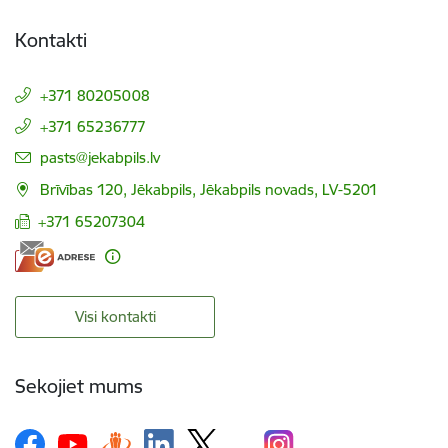
Kontakti
+371 80205008
+371 65236777
E-pasts:
pasts@jekabpils.lv
Brīvības 120, Jēkabpils, Jēkabpils novads, LV-5201
+371 65207304
Visi kontakti
Sekojiet mums