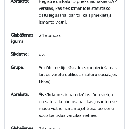
Reģistrē unikālu ID priekš jaunākās GA 4
versijas, kas tiek izmantots statistisko
datu iegūšanai par to, kā apmeklētājs
izmanto vietni.
24 stundas
uvc
Sociālo mediju sīkdatnes (nepieciešamas,
lai Jūs varētu dalīties ar saturu sociālajos
tīklos)
Šīs sīkdatnes ir paredzētas tādu vietņu
un satura koplietošanai, kas jūs interesē
mūsu vietnē, izmantojot trešo personu
sociālos tīklus vai citas vietnes.
24 stundas