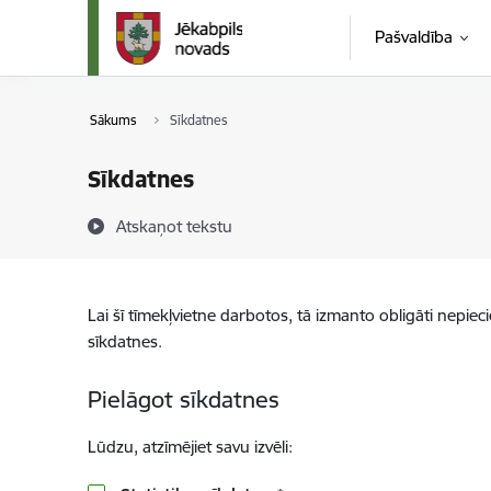
Pāriet uz lapas saturu
Pašvaldība
Sākums
Sīkdatnes
Sīkdatnes
Atskaņot tekstu
Lai šī tīmekļvietne darbotos, tā izmanto obligāti nepiec
sīkdatnes.
Pielāgot sīkdatnes
Lūdzu, atzīmējiet savu izvēli: