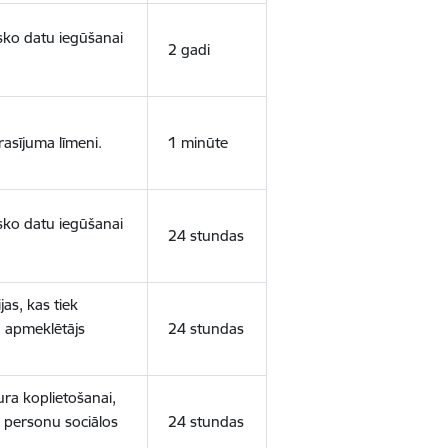
isko datu iegūšanai
2 gadi
rasījuma līmeni.
1 minūte
isko datu iegūšanai
24 stundas
as, kas tiek
ā apmeklētājs
24 stundas
ura koplietošanai,
o personu sociālos
24 stundas