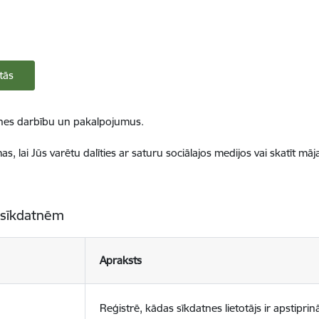
tās
ietnes darbību un pakalpojumus.
, lai Jūs varētu dalīties ar saturu sociālajos medijos vai skatīt mā
 sīkdatnēm
Apraksts
Reģistrē, kādas sīkdatnes lietotājs ir apstiprinā