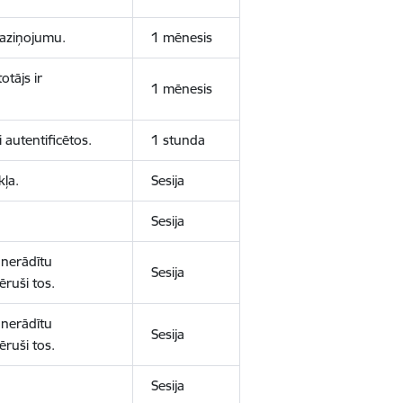
 paziņojumu.
1 mēnesis
otājs ir
1 mēnesis
 autentificētos.
1 stunda
kļa.
Sesija
Sesija
 nerādītu
Sesija
ēruši tos.
 nerādītu
Sesija
ēruši tos.
Sesija