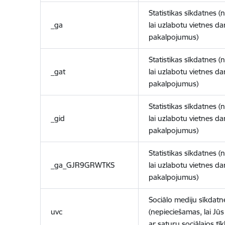
Statistikas sīkdatnes (
_ga
lai uzlabotu vietnes d
pakalpojumus)
Statistikas sīkdatnes (
_gat
lai uzlabotu vietnes d
pakalpojumus)
Statistikas sīkdatnes (
_gid
lai uzlabotu vietnes d
pakalpojumus)
Statistikas sīkdatnes (
_ga_GJR9GRWTKS
lai uzlabotu vietnes d
pakalpojumus)
Sociālo mediju sīkdatn
uvc
(nepieciešamas, lai Jūs 
ar saturu sociālajos tīk