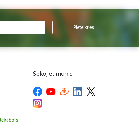
Sekojiet mums
 Jēkabpils