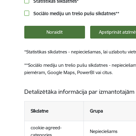
Statistikas sīkdatnes
*
Sociālo mediju un trešo pušu sīkdatnes
**
Noraidīt
Apstiprināt atzīmē
*
Statistikas sīkdatnes - nepieciešamas, lai uzlabotu v
**
Sociālo mediju un trešo pušu sīkdatnes - nepieciešamas
piemēram, Google Maps, PowerBI vai citus.
Detalizētāka informācija par izmantotajām
Sīkdatne
Grupa
cookie-agreed-
Nepieciešams
categories