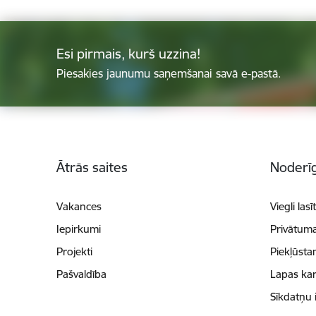
Esi pirmais, kurš uzzina!
Piesakies jaunumu saņemšanai savā e-pastā.
Kājene
Ātrās saites
Noderīg
Vakances
Viegli lasī
Iepirkumi
Privātuma
Projekti
Piekļūsta
Pašvaldība
Lapas kar
Sīkdatņu 