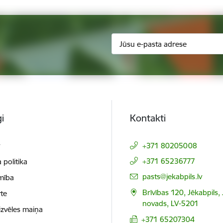
i
Kontakti
t
+371 80205008
+371 65236777
 politika
E-pasts:
pasts@jekabpils.lv
mība
Brīvības 120, Jēkabpils,
te
novads, LV-5201
izvēles maiņa
+371 65207304