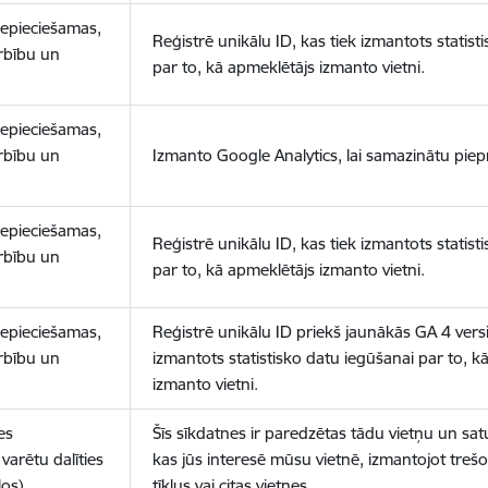
nepieciešamas,
Reģistrē unikālu ID, kas tiek izmantots statist
arbību un
par to, kā apmeklētājs izmanto vietni.
nepieciešamas,
arbību un
Izmanto Google Analytics, lai samazinātu piep
nepieciešamas,
Reģistrē unikālu ID, kas tiek izmantots statist
arbību un
par to, kā apmeklētājs izmanto vietni.
nepieciešamas,
Reģistrē unikālu ID priekš jaunākās GA 4 versij
arbību un
izmantots statistisko datu iegūšanai par to, k
izmanto vietni.
es
Šīs sīkdatnes ir paredzētas tādu vietņu un sat
varētu dalīties
kas jūs interesē mūsu vietnē, izmantojot treš
los)
tīklus vai citas vietnes.