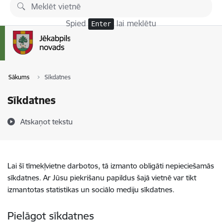
Pāriet uz lapas saturu
Spied
lai meklētu
Enter
Sākums
Sīkdatnes
Sīkdatnes
Atskaņot tekstu
Lai šī tīmekļvietne darbotos, tā izmanto obligāti nepieciešamās
sīkdatnes. Ar Jūsu piekrišanu papildus šajā vietnē var tikt
izmantotas statistikas un sociālo mediju sīkdatnes.
Pielāgot sīkdatnes