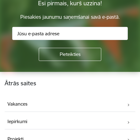
Esi pirmais, kurš uzzina!
Piesakies jaunumu saņemšanai savā e-pastā.
Kājene
Ātrās saites
Vakances
Iepirkumi
Projekti