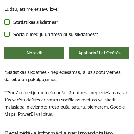
Lūdzu, atzīmējiet savu izvēli:
Statistikas sīkdatnes
*
Sociālo mediju un trešo pušu sīkdatnes
**
Noraidīt
Apstiprināt atzīmētās
*
Statistikas sīkdatnes - nepieciešamas, lai uzlabotu vietnes
darbību un pakalpojumus.
**
Sociālo mediju un trešo pušu sīkdatnes - nepieciešamas, lai
Jūs varētu dalīties ar saturu sociālajos medijos vai skatīt
mājaslapai pievienoto trešo pušu saturu, piemēram, Google
Maps, PowerBI vai citus.
Detalizētāka informācija par izmantotajām