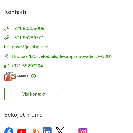
Kontakti
+371 80205008
+371 65236777
E-pasts:
pasts@jekabpils.lv
Brīvības 120, Jēkabpils, Jēkabpils novads, LV-5201
+371 65207304
Visi kontakti
Sekojiet mums