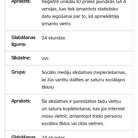
Reģistrē unikālu ID priekš jaunākās GA 4
versijas, kas tiek izmantots statistisko
datu iegūšanai par to, kā apmeklētājs
izmanto vietni.
24 stundas
uvc
Sociālo mediju sīkdatnes (nepieciešamas,
lai Jūs varētu dalīties ar saturu sociālajos
tīklos)
Šīs sīkdatnes ir paredzētas tādu vietņu
un satura koplietošanai, kas jūs interesē
mūsu vietnē, izmantojot trešo personu
sociālos tīklus vai citas vietnes.
24 stundas