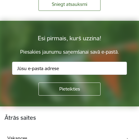
Sniegt atsauksmi
Esi pirmais, kurš uzzina!
Piesakies jaunumu saņemšanai savā e-pastā.
Kājene
Ātrās saites
Vakances