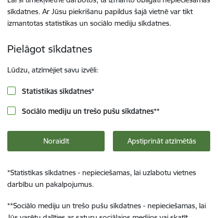
sīkdatnes. Ar Jūsu piekrišanu papildus šajā vietnē var tikt
izmantotas statistikas un sociālo mediju sīkdatnes.
Pielāgot sīkdatnes
Lūdzu, atzīmējiet savu izvēli:
Statistikas sīkdatnes
*
Sociālo mediju un trešo pušu sīkdatnes
**
Noraidīt
Apstiprināt atzīmētās
*
Statistikas sīkdatnes - nepieciešamas, lai uzlabotu vietnes
darbību un pakalpojumus.
**
Sociālo mediju un trešo pušu sīkdatnes - nepieciešamas, lai
Jūs varētu dalīties ar saturu sociālajos medijos vai skatīt