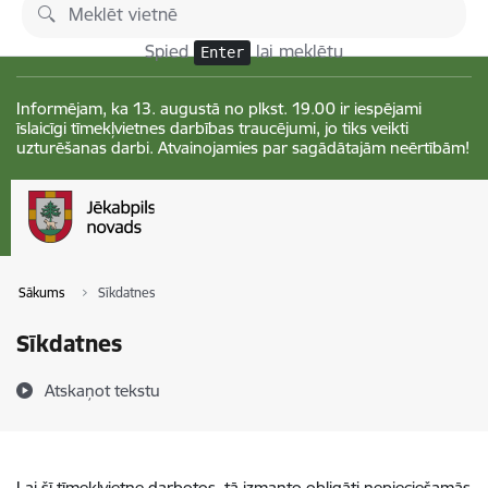
Pāriet uz lapas saturu
Izmaiņas
Spied
lai meklētu
Enter
Informējam, ka 13. augustā no plkst. 19.00 ir iespējami
īslaicīgi tīmekļvietnes darbības traucējumi, jo tiks veikti
uzturēšanas darbi. Atvainojamies par sagādātajām neērtībām!
Sākums
Sīkdatnes
Sīkdatnes
Atskaņot tekstu
Lai šī tīmekļvietne darbotos, tā izmanto obligāti nepieciešamās