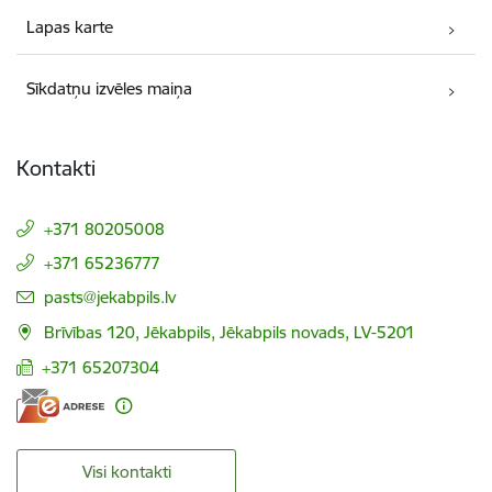
Lapas karte
Sīkdatņu izvēles maiņa
Kontakti
+371 80205008
+371 65236777
E-pasts:
pasts@jekabpils.lv
Brīvības 120, Jēkabpils, Jēkabpils novads, LV-5201
+371 65207304
Visi kontakti