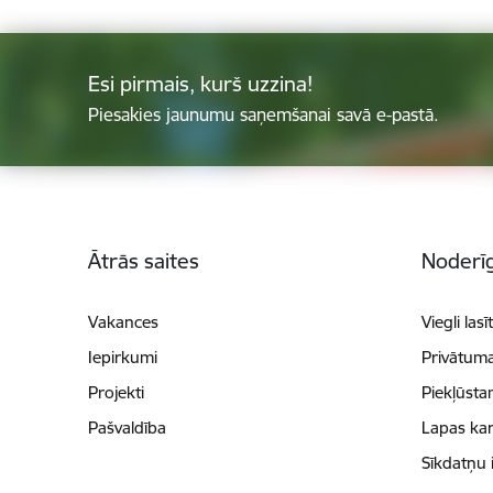
Esi pirmais, kurš uzzina!
Piesakies jaunumu saņemšanai savā e-pastā.
Kājene
Ātrās saites
Noderīg
Vakances
Viegli lasī
Iepirkumi
Privātuma
Projekti
Piekļūsta
Pašvaldība
Lapas kar
Sīkdatņu 