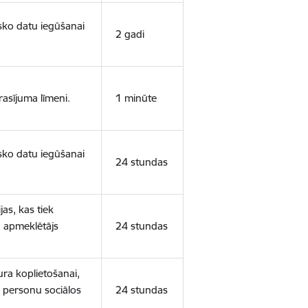
isko datu iegūšanai
2 gadi
rasījuma līmeni.
1 minūte
isko datu iegūšanai
24 stundas
as, kas tiek
ā apmeklētājs
24 stundas
ura koplietošanai,
o personu sociālos
24 stundas