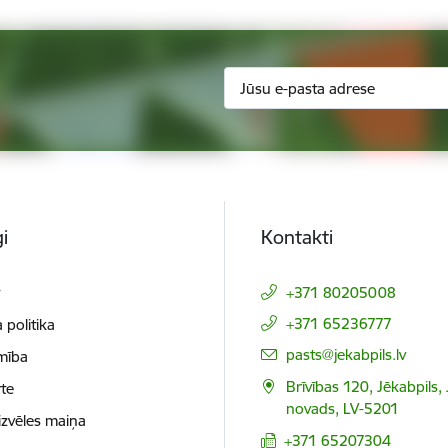
i
Kontakti
t
+371 80205008
+371 65236777
 politika
E-pasts:
pasts@jekabpils.lv
mība
Brīvības 120, Jēkabpils,
te
novads, LV-5201
izvēles maiņa
+371 65207304