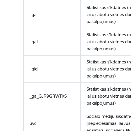
Statistikas sīkdatnes (
_ga
lai uzlabotu vietnes d
pakalpojumus)
Statistikas sīkdatnes (
_gat
lai uzlabotu vietnes d
pakalpojumus)
Statistikas sīkdatnes (
_gid
lai uzlabotu vietnes d
pakalpojumus)
Statistikas sīkdatnes (
_ga_GJR9GRWTKS
lai uzlabotu vietnes d
pakalpojumus)
Sociālo mediju sīkdatn
uvc
(nepieciešamas, lai Jūs 
ar saturu sociālajos tīk