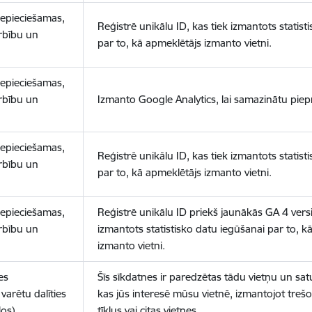
nepieciešamas,
Reģistrē unikālu ID, kas tiek izmantots statist
arbību un
par to, kā apmeklētājs izmanto vietni.
nepieciešamas,
arbību un
Izmanto Google Analytics, lai samazinātu piep
nepieciešamas,
Reģistrē unikālu ID, kas tiek izmantots statist
arbību un
par to, kā apmeklētājs izmanto vietni.
nepieciešamas,
Reģistrē unikālu ID priekš jaunākās GA 4 versij
arbību un
izmantots statistisko datu iegūšanai par to, k
izmanto vietni.
es
Šīs sīkdatnes ir paredzētas tādu vietņu un sat
varētu dalīties
kas jūs interesē mūsu vietnē, izmantojot treš
los)
tīklus vai citas vietnes.