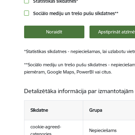
Statistikas sīkdatnes
*
Sociālo mediju un trešo pušu sīkdatnes
**
Noraidīt
Apstiprināt atzīmē
*
Statistikas sīkdatnes - nepieciešamas, lai uzlabotu v
**
Sociālo mediju un trešo pušu sīkdatnes - nepieciešamas
piemēram, Google Maps, PowerBI vai citus.
Detalizētāka informācija par izmantotajām
Sīkdatne
Grupa
cookie-agreed-
Nepieciešams
categories