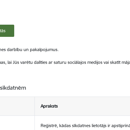
tās
ietnes darbību un pakalpojumus.
, lai Jūs varētu dalīties ar saturu sociālajos medijos vai skatīt mā
 sīkdatnēm
Apraksts
Reģistrē, kādas sīkdatnes lietotājs ir apstiprinā