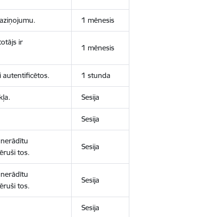
 paziņojumu.
1 mēnesis
otājs ir
1 mēnesis
 autentificētos.
1 stunda
kļa.
Sesija
Sesija
 nerādītu
Sesija
ēruši tos.
 nerādītu
Sesija
ēruši tos.
Sesija