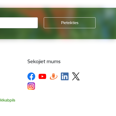
Sekojiet mums
 Jēkabpils