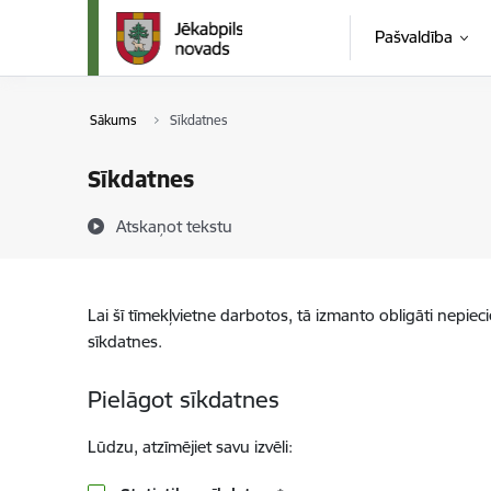
Pāriet uz lapas saturu
Pašvaldība
Sākums
Sīkdatnes
Sīkdatnes
Atskaņot tekstu
Lai šī tīmekļvietne darbotos, tā izmanto obligāti nepiec
sīkdatnes.
Pielāgot sīkdatnes
Lūdzu, atzīmējiet savu izvēli: