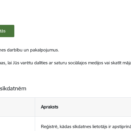
tās
ietnes darbību un pakalpojumus.
, lai Jūs varētu dalīties ar saturu sociālajos medijos vai skatīt mā
 sīkdatnēm
Apraksts
Reģistrē, kādas sīkdatnes lietotājs ir apstiprinā