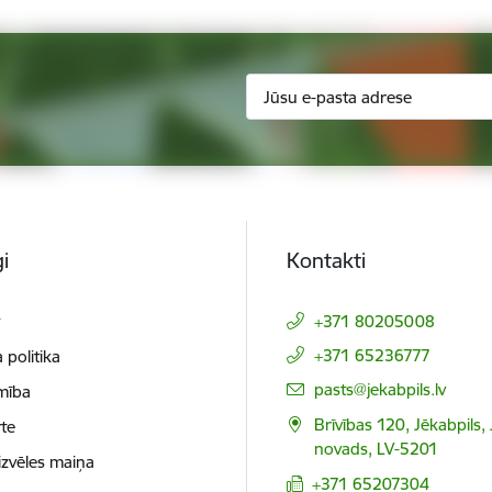
i
Kontakti
t
+371 80205008
+371 65236777
 politika
E-pasts:
pasts@jekabpils.lv
mība
Brīvības 120, Jēkabpils,
te
novads, LV-5201
izvēles maiņa
+371 65207304