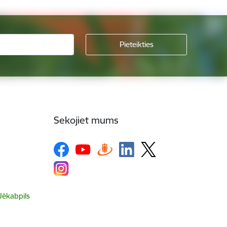
Sekojiet mums
 Jēkabpils