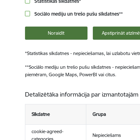
Statistikas sīkdatnes
*
Sociālo mediju un trešo pušu sīkdatnes
**
Noraidīt
Apstiprināt atzīmē
*
Statistikas sīkdatnes - nepieciešamas, lai uzlabotu v
**
Sociālo mediju un trešo pušu sīkdatnes - nepieciešamas
piemēram, Google Maps, PowerBI vai citus.
Detalizētāka informācija par izmantotajām
Sīkdatne
Grupa
cookie-agreed-
Nepieciešams
categories