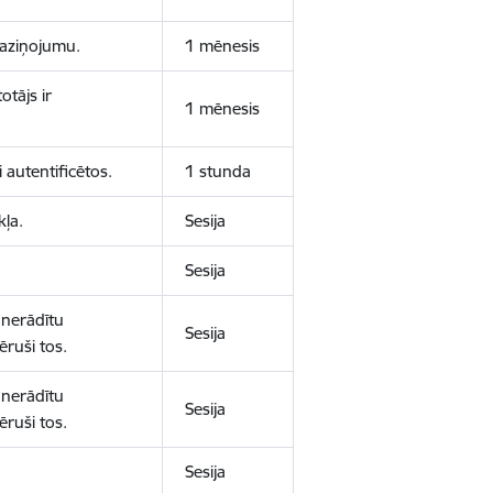
 paziņojumu.
1 mēnesis
otājs ir
1 mēnesis
 autentificētos.
1 stunda
kļa.
Sesija
Sesija
 nerādītu
Sesija
ēruši tos.
 nerādītu
Sesija
ēruši tos.
Sesija