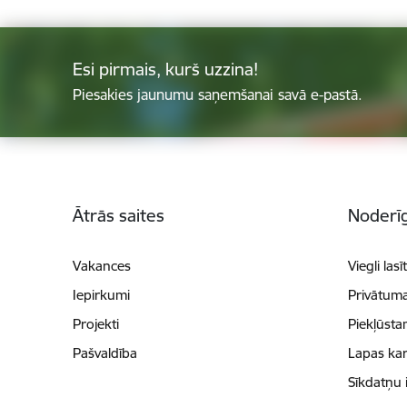
Esi pirmais, kurš uzzina!
Piesakies jaunumu saņemšanai savā e-pastā.
Kājene
Ātrās saites
Noderīg
Vakances
Viegli lasī
Iepirkumi
Privātuma
Projekti
Piekļūsta
Pašvaldība
Lapas kar
Sīkdatņu 