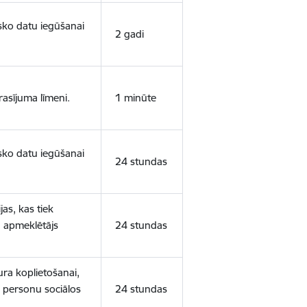
isko datu iegūšanai
2 gadi
rasījuma līmeni.
1 minūte
isko datu iegūšanai
24 stundas
as, kas tiek
ā apmeklētājs
24 stundas
ura koplietošanai,
o personu sociālos
24 stundas