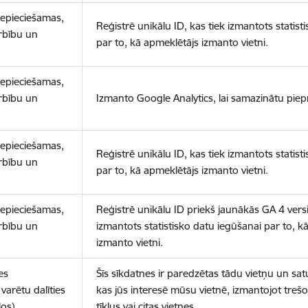
nepieciešamas,
Reģistrē unikālu ID, kas tiek izmantots statist
arbību un
par to, kā apmeklētājs izmanto vietni.
nepieciešamas,
arbību un
Izmanto Google Analytics, lai samazinātu piep
nepieciešamas,
Reģistrē unikālu ID, kas tiek izmantots statist
arbību un
par to, kā apmeklētājs izmanto vietni.
nepieciešamas,
Reģistrē unikālu ID priekš jaunākās GA 4 versij
arbību un
izmantots statistisko datu iegūšanai par to, k
izmanto vietni.
es
Šīs sīkdatnes ir paredzētas tādu vietņu un sat
varētu dalīties
kas jūs interesē mūsu vietnē, izmantojot treš
los)
tīklus vai citas vietnes.