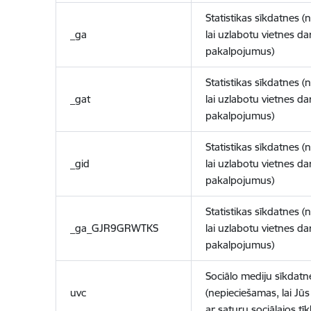
Statistikas sīkdatnes (
_ga
lai uzlabotu vietnes d
pakalpojumus)
Statistikas sīkdatnes (
_gat
lai uzlabotu vietnes d
pakalpojumus)
Statistikas sīkdatnes (
_gid
lai uzlabotu vietnes d
pakalpojumus)
Statistikas sīkdatnes (
_ga_GJR9GRWTKS
lai uzlabotu vietnes d
pakalpojumus)
Sociālo mediju sīkdatn
uvc
(nepieciešamas, lai Jūs 
ar saturu sociālajos tīk