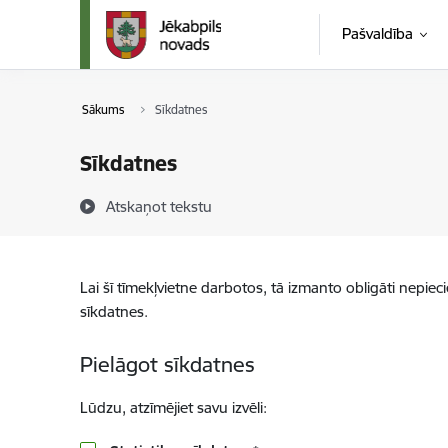
Pāriet uz lapas saturu
Pašvaldība
Sākums
Sīkdatnes
Sīkdatnes
Atskaņot tekstu
Lai šī tīmekļvietne darbotos, tā izmanto obligāti nepiec
sīkdatnes.
Pielāgot sīkdatnes
Lūdzu, atzīmējiet savu izvēli: