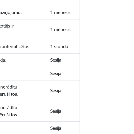
 paziņojumu.
1 mēnesis
otājs ir
1 mēnesis
 autentificētos.
1 stunda
kļa.
Sesija
Sesija
 nerādītu
Sesija
ēruši tos.
 nerādītu
Sesija
ēruši tos.
Sesija