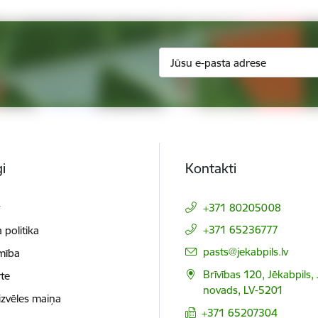
i
Kontakti
t
+371 80205008
+371 65236777
 politika
E-pasts:
pasts@jekabpils.lv
mība
Brīvības 120, Jēkabpils,
te
novads, LV-5201
izvēles maiņa
+371 65207304