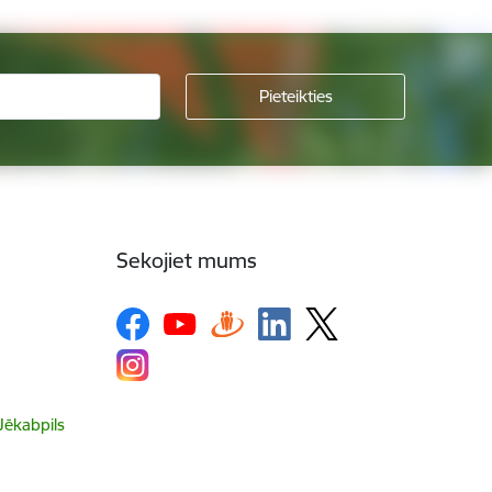
Sekojiet mums
 Jēkabpils