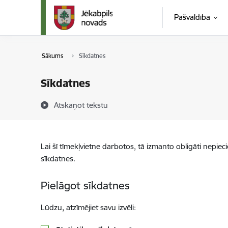
Pāriet uz lapas saturu
Pašvaldība
Sākums
Sīkdatnes
Sīkdatnes
Atskaņot tekstu
Lai šī tīmekļvietne darbotos, tā izmanto obligāti nepiec
sīkdatnes.
Pielāgot sīkdatnes
Lūdzu, atzīmējiet savu izvēli: