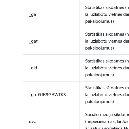
Statistikas sīkdatnes (
_ga
lai uzlabotu vietnes d
pakalpojumus)
Statistikas sīkdatnes (
_gat
lai uzlabotu vietnes d
pakalpojumus)
Statistikas sīkdatnes (
_gid
lai uzlabotu vietnes d
pakalpojumus)
Statistikas sīkdatnes (
_ga_GJR9GRWTKS
lai uzlabotu vietnes d
pakalpojumus)
Sociālo mediju sīkdatn
uvc
(nepieciešamas, lai Jūs 
ar saturu sociālajos tīk