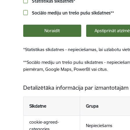
Statistikas sīkdatnes
*
Sociālo mediju un trešo pušu sīkdatnes
**
Noraidīt
Apstiprināt atzīmē
*
Statistikas sīkdatnes - nepieciešamas, lai uzlabotu v
**
Sociālo mediju un trešo pušu sīkdatnes - nepieciešamas
piemēram, Google Maps, PowerBI vai citus.
Detalizētāka informācija par izmantotajām
Sīkdatne
Grupa
cookie-agreed-
Nepieciešams
categories