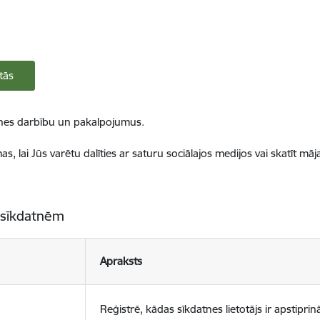
tās
ietnes darbību un pakalpojumus.
, lai Jūs varētu dalīties ar saturu sociālajos medijos vai skatīt mā
 sīkdatnēm
Apraksts
Reģistrē, kādas sīkdatnes lietotājs ir apstiprinā