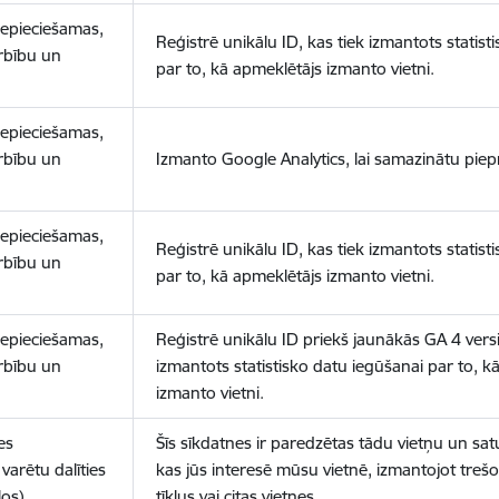
nepieciešamas,
Reģistrē unikālu ID, kas tiek izmantots statist
arbību un
par to, kā apmeklētājs izmanto vietni.
nepieciešamas,
arbību un
Izmanto Google Analytics, lai samazinātu piep
nepieciešamas,
Reģistrē unikālu ID, kas tiek izmantots statist
arbību un
par to, kā apmeklētājs izmanto vietni.
nepieciešamas,
Reģistrē unikālu ID priekš jaunākās GA 4 versij
arbību un
izmantots statistisko datu iegūšanai par to, k
izmanto vietni.
es
Šīs sīkdatnes ir paredzētas tādu vietņu un sat
varētu dalīties
kas jūs interesē mūsu vietnē, izmantojot treš
los)
tīklus vai citas vietnes.