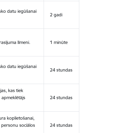
isko datu iegūšanai
2 gadi
rasījuma līmeni.
1 minūte
isko datu iegūšanai
24 stundas
as, kas tiek
ā apmeklētājs
24 stundas
ura koplietošanai,
o personu sociālos
24 stundas