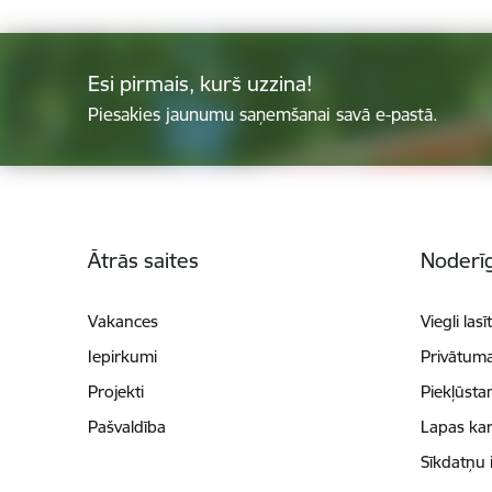
Esi pirmais, kurš uzzina!
Piesakies jaunumu saņemšanai savā e-pastā.
Kājene
Ātrās saites
Noderīg
Vakances
Viegli lasī
Iepirkumi
Privātuma
Projekti
Piekļūsta
Pašvaldība
Lapas kar
Sīkdatņu 