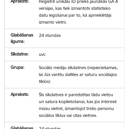
Reģistrē unikālu ID priekš jaunākās GA 4
versijas, kas tiek izmantots statistisko
datu iegūšanai par to, kā apmeklētājs
izmanto vietni.
24 stundas
uvc
Sociālo mediju sīkdatnes (nepieciešamas,
lai Jūs varētu dalīties ar saturu sociālajos
tīklos)
Šīs sīkdatnes ir paredzētas tādu vietņu
un satura koplietošanai, kas jūs interesē
mūsu vietnē, izmantojot trešo personu
sociālos tīklus vai citas vietnes.
24 stundas