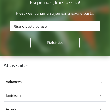
Esi pirmais, kurš uzzina!
Piesakies jaunumu saņemšanai savā e-pastā.
Kājene
Ātrās saites
Vakances
Iepirkumi
Projekti