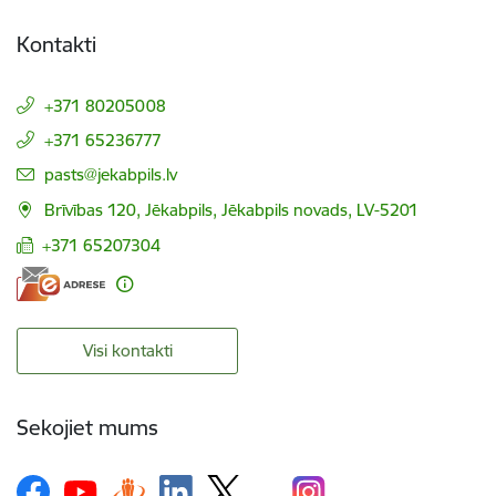
Kontakti
+371 80205008
+371 65236777
E-pasts:
pasts@jekabpils.lv
Brīvības 120, Jēkabpils, Jēkabpils novads, LV-5201
+371 65207304
Visi kontakti
Sekojiet mums