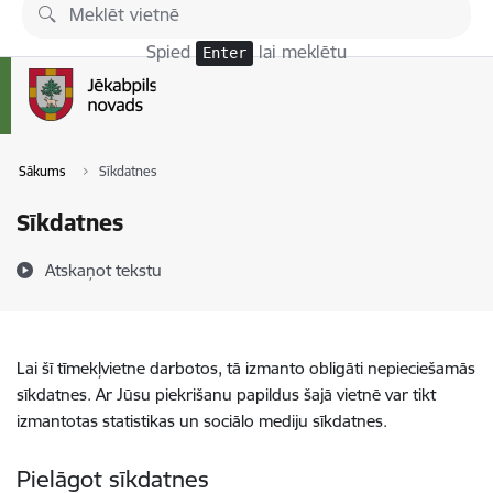
Pāriet uz lapas saturu
Spied
lai meklētu
Enter
Sākums
Sīkdatnes
Sīkdatnes
Atskaņot tekstu
Lai šī tīmekļvietne darbotos, tā izmanto obligāti nepieciešamās
sīkdatnes. Ar Jūsu piekrišanu papildus šajā vietnē var tikt
izmantotas statistikas un sociālo mediju sīkdatnes.
Pielāgot sīkdatnes