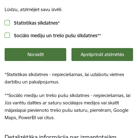
Lūdzu, atzīmējiet savu izvēli:
Statistikas sīkdatnes
*
Sociālo mediju un trešo pušu sīkdatnes
**
Noraidīt
Apstiprināt atzīmētās
*
Statistikas sīkdatnes - nepieciešamas, lai uzlabotu vietnes
darbību un pakalpojumus.
**
Sociālo mediju un trešo pušu sīkdatnes - nepieciešamas, lai
Jūs varētu dalīties ar saturu sociālajos medijos vai skatīt
mājaslapai pievienoto trešo pušu saturu, piemēram, Google
Maps, PowerBI vai citus.
Detalizētāka informācija par izmantotajām