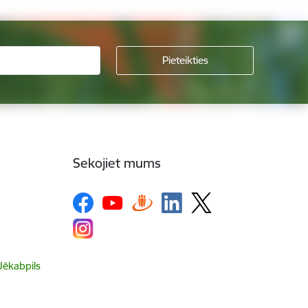
Sekojiet mums
 Jēkabpils