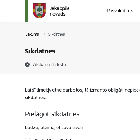
Pāriet uz lapas saturu
Pašvaldība
Sākums
Sīkdatnes
Sīkdatnes
Atskaņot tekstu
Lai šī tīmekļvietne darbotos, tā izmanto obligāti nepiec
sīkdatnes.
Pielāgot sīkdatnes
Lūdzu, atzīmējiet savu izvēli: