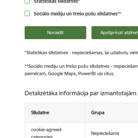
Statistikas sīkdatnes
*
Sociālo mediju un trešo pušu sīkdatnes
**
Noraidīt
Apstiprināt atzīmē
*
Statistikas sīkdatnes - nepieciešamas, lai uzlabotu v
**
Sociālo mediju un trešo pušu sīkdatnes - nepieciešamas
piemēram, Google Maps, PowerBI vai citus.
Detalizētāka informācija par izmantotajām
Sīkdatne
Grupa
cookie-agreed-
Nepieciešams
categories