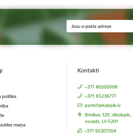
i
Kontakti
t
+371 80205008
+371 65236777
 politika
E-pasts:
pasts@jekabpils.lv
mība
Brīvības 120, Jēkabpils,
te
novads, LV-5201
izvēles maiņa
+371 65207304