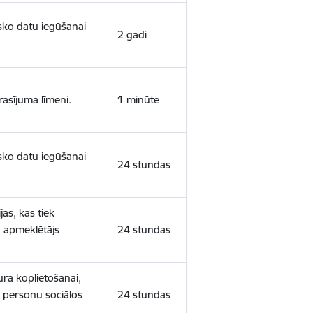
isko datu iegūšanai
2 gadi
rasījuma līmeni.
1 minūte
isko datu iegūšanai
24 stundas
as, kas tiek
ā apmeklētājs
24 stundas
ura koplietošanai,
o personu sociālos
24 stundas