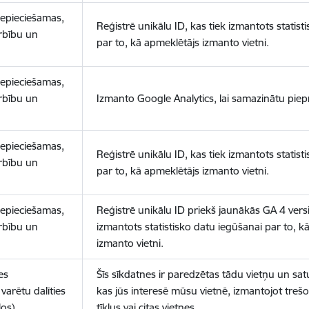
nepieciešamas,
Reģistrē unikālu ID, kas tiek izmantots statist
arbību un
par to, kā apmeklētājs izmanto vietni.
nepieciešamas,
arbību un
Izmanto Google Analytics, lai samazinātu piep
nepieciešamas,
Reģistrē unikālu ID, kas tiek izmantots statist
arbību un
par to, kā apmeklētājs izmanto vietni.
nepieciešamas,
Reģistrē unikālu ID priekš jaunākās GA 4 versij
arbību un
izmantots statistisko datu iegūšanai par to, k
izmanto vietni.
es
Šīs sīkdatnes ir paredzētas tādu vietņu un sat
varētu dalīties
kas jūs interesē mūsu vietnē, izmantojot treš
los)
tīklus vai citas vietnes.