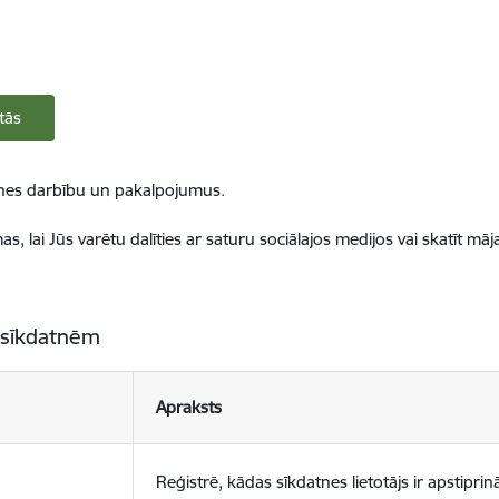
tās
ietnes darbību un pakalpojumus.
, lai Jūs varētu dalīties ar saturu sociālajos medijos vai skatīt mā
 sīkdatnēm
Apraksts
Reģistrē, kādas sīkdatnes lietotājs ir apstiprinā