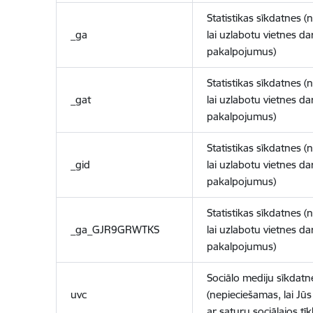
Statistikas sīkdatnes (
_ga
lai uzlabotu vietnes d
pakalpojumus)
Statistikas sīkdatnes (
_gat
lai uzlabotu vietnes d
pakalpojumus)
Statistikas sīkdatnes (
_gid
lai uzlabotu vietnes d
pakalpojumus)
Statistikas sīkdatnes (
_ga_GJR9GRWTKS
lai uzlabotu vietnes d
pakalpojumus)
Sociālo mediju sīkdatn
uvc
(nepieciešamas, lai Jūs 
ar saturu sociālajos tīk