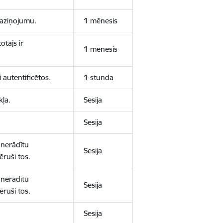
 paziņojumu.
1 mēnesis
otājs ir
1 mēnesis
 autentificētos.
1 stunda
kļa.
Sesija
Sesija
 nerādītu
Sesija
ēruši tos.
 nerādītu
Sesija
ēruši tos.
Sesija