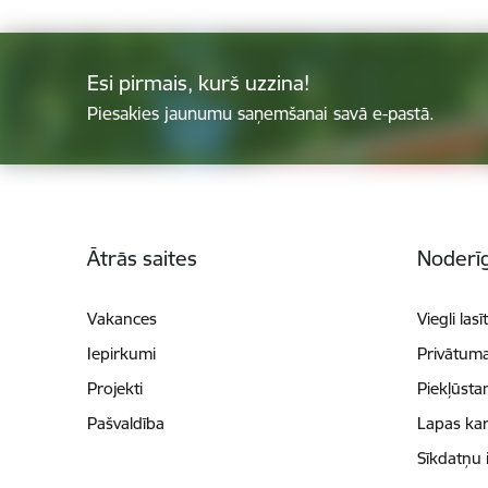
Esi pirmais, kurš uzzina!
Piesakies jaunumu saņemšanai savā e-pastā.
Kājene
Ātrās saites
Noderīg
Vakances
Viegli lasī
Iepirkumi
Privātuma
Projekti
Piekļūsta
Pašvaldība
Lapas kar
Sīkdatņu 