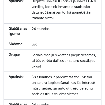
Reģistrē unikālu ID priekš jaunākās GA 4
versijas, kas tiek izmantots statistisko
datu iegūšanai par to, kā apmeklētājs
izmanto vietni.
24 stundas
uvc
Sociālo mediju sīkdatnes (nepieciešamas,
lai Jūs varētu dalīties ar saturu sociālajos
tīklos)
Šīs sīkdatnes ir paredzētas tādu vietņu
un satura koplietošanai, kas jūs interesē
mūsu vietnē, izmantojot trešo personu
sociālos tīklus vai citas vietnes.
24 stundas