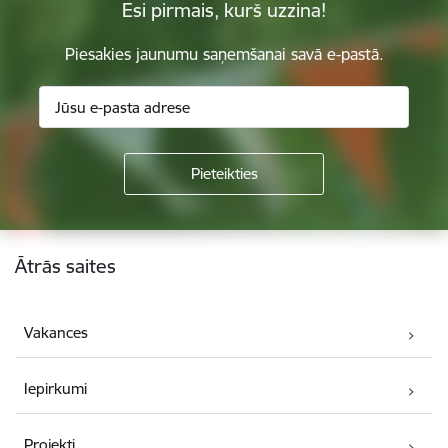
Esi pirmais, kurš uzzina!
Piesakies jaunumu saņemšanai savā e-pastā.
Kājene
Ātrās saites
Vakances
Iepirkumi
Projekti