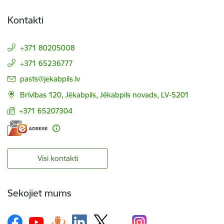
Kontakti
+371 80205008
+371 65236777
E-pasts:
pasts@jekabpils.lv
Brīvības 120, Jēkabpils, Jēkabpils novads, LV-5201
+371 65207304
Visi kontakti
Sekojiet mums