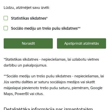
Lūdzu, atzīmējiet savu izvēli:
Statistikas sīkdatnes
*
Sociālo mediju un trešo pušu sīkdatnes
**
Noraidīt
Apstiprināt atzīmētās
*
Statistikas sīkdatnes - nepieciešamas, lai uzlabotu vietnes
darbību un pakalpojumus.
**
Sociālo mediju un trešo pušu sīkdatnes - nepieciešamas, lai
Jūs varētu dalīties ar saturu sociālajos medijos vai skatīt
mājaslapai pievienoto trešo pušu saturu, piemēram, Google
Maps, PowerBI vai citus.
Detalizētāka informācija par izmantotajām