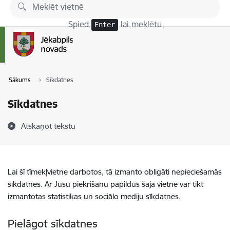
Pāriet uz lapas saturu
Spied
lai meklētu
Enter
Sākums
Sīkdatnes
Sīkdatnes
Atskaņot tekstu
Lai šī tīmekļvietne darbotos, tā izmanto obligāti nepieciešamās
sīkdatnes. Ar Jūsu piekrišanu papildus šajā vietnē var tikt
izmantotas statistikas un sociālo mediju sīkdatnes.
Pielāgot sīkdatnes